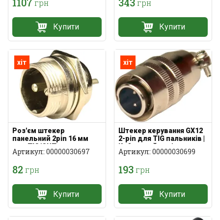
1107
343
грн
грн
Купити
Купити
хіт
хіт
Роз'єм штекер
Штекер керування GX12
панельний 2pin 16 мм
2-pin для TIG пальників |
для TIG/CUT
Кабельний роз'єм
Артикул: 00000030697
Артикул: 00000030699
82
193
грн
грн
Купити
Купити