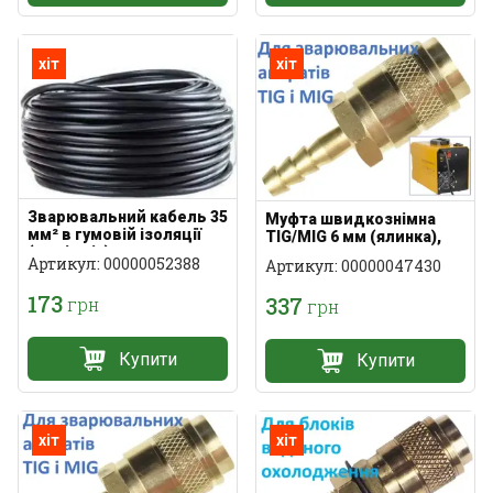
хіт
хіт
Зварювальний кабель 35
Муфта швидкознімна
мм² в гумовій ізоляції
TIG/MIG 6 мм (ялинка),
(на відріз)
латунь
Артикул: 00000052388
Артикул: 00000047430
173
337
грн
грн
Купити
Купити
хіт
хіт