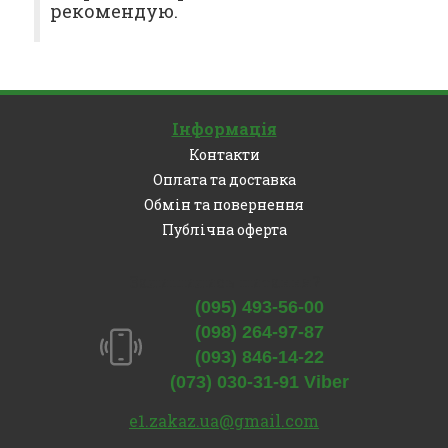
рекомендую.
Інформація
Контакти
Оплата та доставка
Обмін та повернення
Публічна оферта
Залишились питання?
(095) 493-56-00
(098) 264-97-87
(093) 846-14-22
(073) 030-31-91 Viber
e1.zakaz.ua@gmail.com