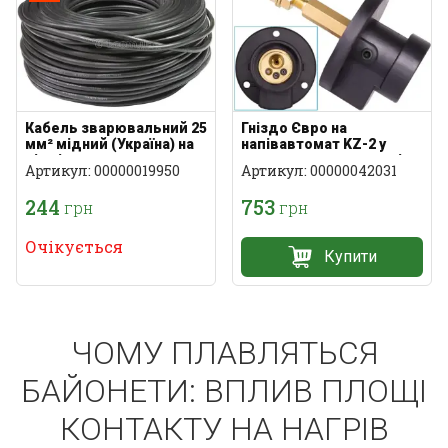
Кабель зварювальний 25
Гніздо Євро на
мм² мідний (Україна) на
напівавтомат KZ-2 у
відріз
пластиковому корпусі
Артикул: 00000019950
Артикул: 00000042031
244
753
грн
грн
Очікується
Купити
ЧОМУ ПЛАВЛЯТЬСЯ
БАЙОНЕТИ: ВПЛИВ ПЛОЩІ
КОНТАКТУ НА НАГРІВ