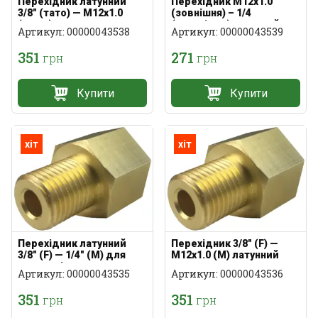
Перехідник латунний
Перехідник M12x1.0
3/8" (тато) — M12x1.0
(зовнішня) – 1/4
(мама)
(внутрішня) латунний
Артикул: 00000043538
Артикул: 00000043539
351
271
грн
грн
Купити
Купити
хіт
хіт
Перехідник латунний
Перехідник 3/8" (F) —
3/8" (F) — 1/4" (M) для
M12x1.0 (M) латунний
пальників
Артикул: 00000043535
Артикул: 00000043536
351
351
грн
грн