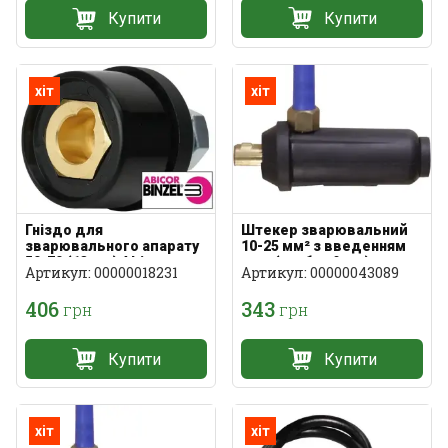
Купити
Купити
хіт
хіт
Гніздо для
Штекер зварювальний
зварювального апарату
10-25 мм² з введенням
50-70 (13 мм) Abicor
газу (трубка 9 мм)
Артикул: 00000018231
Артикул: 00000043089
Binzel
406
343
грн
грн
Купити
Купити
хіт
хіт