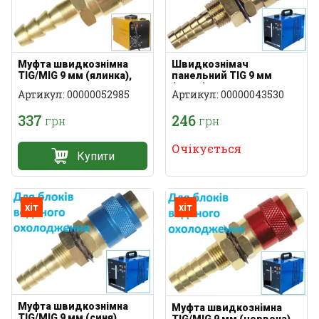
Муфта швидкознімна
Швидкознімач
TIG/MIG 9 мм (ялинка),
панельний TIG 9 мм
латунь
(мама) латунь з
Артикул: 00000052985
Артикул: 00000043530
фіксацією
337
246
грн
грн
Очікується
Купити
хіт
хіт
Муфта швидкознімна
Муфта швидкознімна
TIG/MIG 9 мм (синя),
TIG/MIG 9 мм (червона),