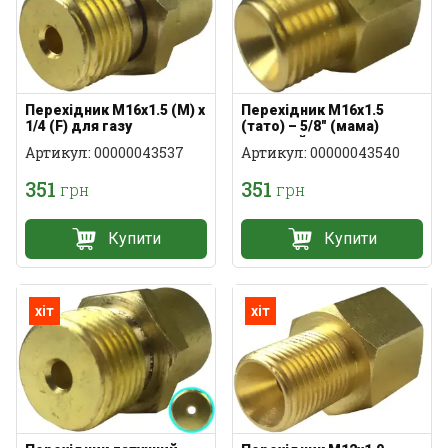
Перехідник M16x1.5 (M) x
Перехідник M16x1.5
1/4 (F) для газу
(тато) – 5/8" (мама)
латунний
Артикул: 00000043537
Артикул: 00000043540
351
351
грн
грн
Купити
Купити
хіт
хіт