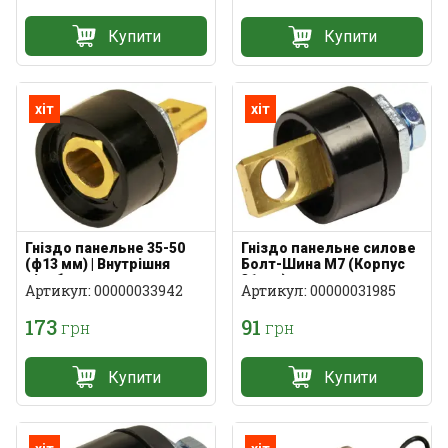
Купити
Купити
хіт
хіт
Гніздо панельне 35-50
Гніздо панельне силове
(ф13 мм) | Внутрішня
Болт-Шина M7 (Корпус
різьба
31 мм)
Артикул: 00000033942
Артикул: 00000031985
173
91
грн
грн
Купити
Купити