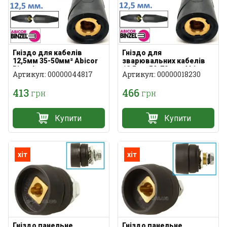
Гніздо для кабелів
Гніздо для
12,5мм 35-50мм² Abicor
зварювальних кабелів
Binzel
12,5мм 50-70мм² Abicor
Артикул: 00000044817
Артикул: 00000018230
Binzel
413
466
грн
грн
Купити
Купити
хіт
хіт
Гніздо панельне
Гніздо панельне