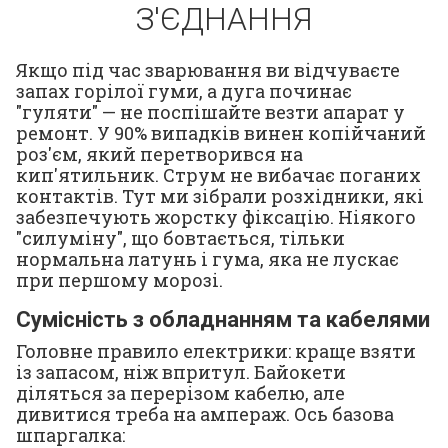
З'ЄДНАННЯ
Якщо під час зварювання ви відчуваєте
запах горілої гуми, а дуга починає
"гуляти" — не поспішайте везти апарат у
ремонт. У 90% випадків винен копійчаний
роз'єм, який перетворився на
кип'ятильник. Струм не вибачає поганих
контактів. Тут ми зібрали розхідники, які
забезпечують жорстку фіксацію. Ніякого
"силуміну", що бовтається, тільки
нормальна латунь і гума, яка не лускає
при першому морозі.
Сумісність з обладнанням та кабелями
Головне правило електрики: краще взяти
із запасом, ніж впритул. Байокети
діляться за перерізом кабелю, але
дивитися треба на ампераж. Ось базова
шпаргалка: