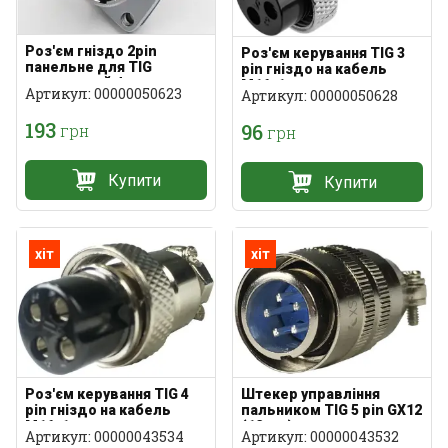
Роз'єм гніздо 2pin
Роз'єм керування TIG 3
панельне для TIG
pin гніздо на кабель
квадратний фланець
M16x1
Артикул: 00000050623
Артикул: 00000050628
193
96
грн
грн
Купити
Купити
хіт
хіт
Роз'єм керування TIG 4
Штекер управління
pin гніздо на кабель
пальником TIG 5 pin GX12
M16x1
(12 мм)
Артикул: 00000043534
Артикул: 00000043532