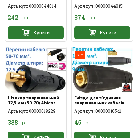
(Німеччина)
Binzel (Німеччина)
Артикул: 00000044814
Артикул: 00000044815
242
374
грн
грн
Купити
Купити
хіт
Штекер зварювальний
Гніздо для з'єднання
12,5 мм (50-70) Abicor
зварювальних кабелів
Binzel (Німеччина)
9мм 10-25мм²
Артикул: 00000018229
Артикул: 00000010541
388
45
грн
грн
Купити
Купити