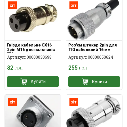
хіт
хіт
Гніздо кабельне GX16-
Роз'єм штекер 2pin для
2pin M16 для пальників
TIG кабельний 16 мм
TIG
Артикул: 00000030698
Артикул: 00000050624
82
255
грн
грн
Купити
Купити
хіт
хіт