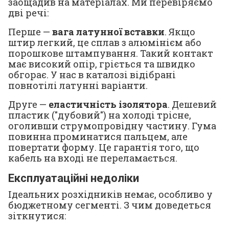
заощадив на матеріалах. Ми перевіряємо
дві речі:
Перше —
вага латунної вставки
. Якщо
штир легкий, це сплав з алюмінієм або
порошкове штампування. Такий контакт
має високий опір, гріється та швидко
обгорає. У нас в каталозі відібрані
повнотілі латунні варіанти.
Друге —
еластичність ізолятора
. Дешевий
пластик ("дубовий") на холоді трісне,
оголивши струмопровідну частину. Гума
повинна проминатися пальцем, але
повертати форму. Це гарантія того, що
кабель на вході не переламається.
Експлуатаційні недоліки
Ідеальних розхідників немає, особливо у
бюджетному сегменті. З чим доведеться
зіткнутися: