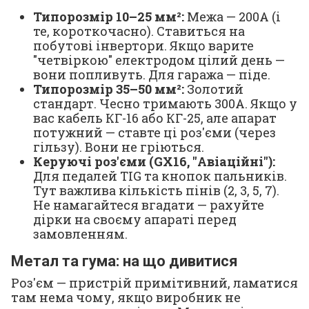
Типорозмір 10–25 мм²:
Межа — 200А (і
те, короткочасно). Ставиться на
побутові інвертори. Якщо варите
"четвіркою" електродом цілий день —
вони попливуть. Для гаража — піде.
Типорозмір 35–50 мм²:
Золотий
стандарт. Чесно тримають 300А. Якщо у
вас кабель КГ-16 або КГ-25, але апарат
потужний — ставте ці роз'єми (через
гільзу). Вони не гріються.
Керуючі роз'єми (GX16, "Авіаційні"):
Для педалей TIG та кнопок пальників.
Тут важлива кількість пінів (2, 3, 5, 7).
Не намагайтеся вгадати — рахуйте
дірки на своєму апараті перед
замовленням.
Метал та гума: на що дивитися
Роз'єм — пристрій примітивний, ламатися
там нема чому, якщо виробник не