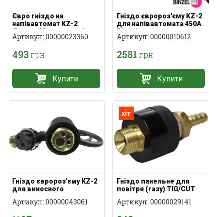
Євро гніздо на
Гніздо євророз'єму KZ-2
напівавтомат KZ-2
для напівавтомата 450А
Латунь (без корпусу)
Binzel
Артикул: 00000023360
Артикул: 00000010612
493
2581
грн
грн
Купити
Купити
хіт
Гніздо євророз'єму KZ-2
Гніздо панельне для
для виносного
повітря (газу) TIG/CUT
подаючого 500А
латунь
Артикул: 00000043061
Артикул: 00000029141