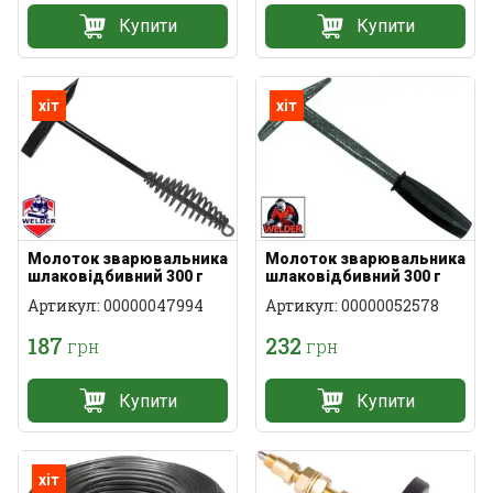
Купити
Купити
хіт
хіт
Молоток зварювальника
Молоток зварювальника
шлаковідбивний 300 г
шлаковідбивний 300 г
пружинна ручка
металева ручка
Артикул: 00000047994
Артикул: 00000052578
187
232
грн
грн
Купити
Купити
хіт