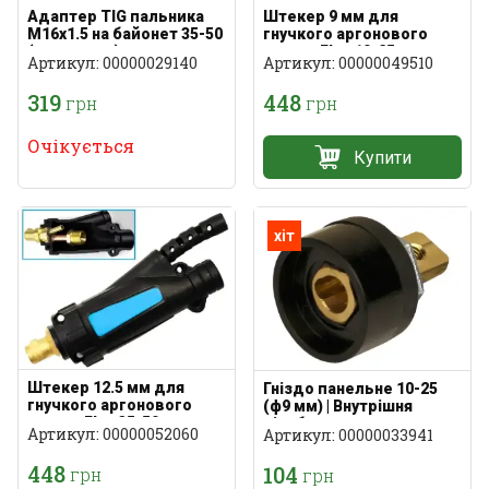
Адаптер TIG пальника
Штекер 9 мм для
M16x1.5 на байонет 35-50
гнучкого аргонового
(газ+струм)
рукава Flex 10-25
Артикул: 00000029140
Артикул: 00000049510
319
448
грн
грн
Очікується
Купити
хіт
Штекер 12.5 мм для
Гніздо панельне 10-25
гнучкого аргонового
(ф9 мм) | Внутрішня
рукава Flex 35-50
різьба
Артикул: 00000052060
Артикул: 00000033941
448
104
грн
грн