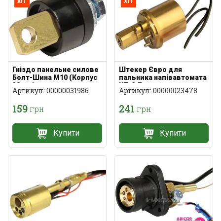
хіт
хіт
Гніздо панельне силове
Штекер Євро для
Болт-Шина M10 (Корпус
пальника напівавтомата
38 мм)
KZ-2 Латунь
Артикул: 00000031986
Артикул: 00000023478
159
241
грн
грн
Купити
Купити