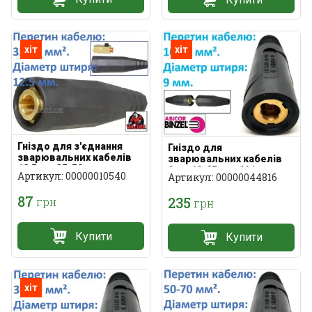
хіт
хіт
Гніздо для з'єднання
Гніздо для
зварювальних кабелів
зварювальних кабелів
12,5 мм 35-50мм²
9мм 10-25мм² Abicor
Артикул: 00000010540
Артикул: 00000044816
Binzel
87
235
грн
грн
Купити
Купити
хіт