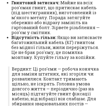
Гвинтовий затискач:
Майже на всіх
роз'ємах гвинт, що притискає кабель
(під шестигранник), виготовлений із
м'якого металу. Порада: затягуйте
обережно або відразу замініть на
гартований болт. Зірвете різьблення —
роз'єм у смітник.
Відсутність гільзи:
Якщо ви затискаєте
багатожильний кабель (КГ) гвинтом
без мідної гільзи, жили переріжуться.
Це не брак роз'єму, це помилка
монтажу. Купуйте гільзу за копійки.
Вердикт: Ці роз'єми — робоча конячка
для заміни штатних, які згоріли чи
розвалилися. Контакт тримають
щільно, не іскрять. Головна умова
довгого життя — періодично (раз на
місяць) підтягуйте гвинт фіксації
кабелю, від вібрації він слабшає. Для
збирання зварювальних постів —