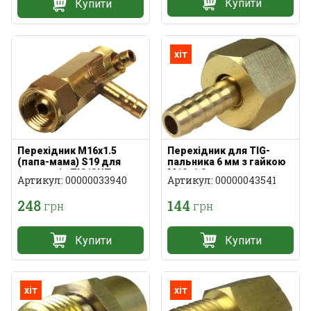
Купити
Купити
хіт
Перехідник M16x1.5
Перехідник для TIG-
(папа-мама) S19 для
пальника 6 мм з гайкою
пальників TIG/CUT
М10х1.0
Артикул: 00000033940
Артикул: 00000043541
248
144
грн
грн
Купити
Купити
хіт
хіт