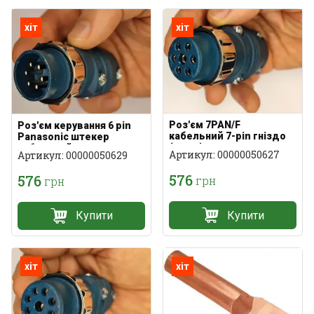
хіт
хіт
Роз'єм 7PAN/F
Роз'єм керування 6 pin
кабельний 7-pin гніздо
Panasonic штекер
(мама)
кабельний
Артикул: 00000050627
Артикул: 00000050629
576
576
грн
грн
Купити
Купити
хіт
хіт