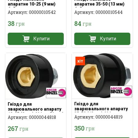
апаратне 10-25 (9 мм)
апаратне 35-50 (13 мм)
байонетне
байонетне
Артикул: 00000010542
Артикул: 00000010544
38
84
грн
грн
Купити
Купити
хіт
Гніздо для
Гніздо для
зварювального апарату
зварювального апарату
35-50 (13 мм) Abicor
10-25 (9 мм) Abicor Binzel
Артикул: 00000044819
Артикул: 00000044818
Binzel
350
267
грн
грн