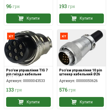
96
193
грн
грн
Купити
Купити
хіт
хіт
Роз'єм управління TIG 7
Роз'єм управління 10 pin
pin гніздо кабельне
штекер кабельний Ø26
M19x1.0
мм
Артикул: 00000043533
Артикул: 00000050626
133
576
грн
грн
Купити
Купити