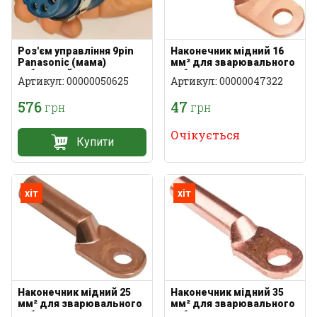
Роз'єм управління 9pin
Наконечник мідний 16
Panasonic (мама)
мм² для зварювального
кабельний
кабелю
Артикул: 00000050625
Артикул: 00000047322
576
47
грн
грн
Очікується
Купити
хіт
хіт
Наконечник мідний 25
Наконечник мідний 35
мм² для зварювального
мм² для зварювального
кабелю
кабелю