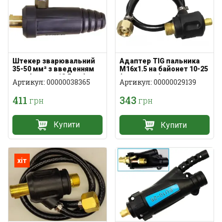
Штекер зварювальний
Адаптер TIG пальника
35-50 мм² з введенням
M16x1.5 на байонет 10-25
газу (втулка 12,5 мм)
(газ+струм)
Артикул: 00000038365
Артикул: 00000029139
411
343
грн
грн
Купити
Купити
хіт