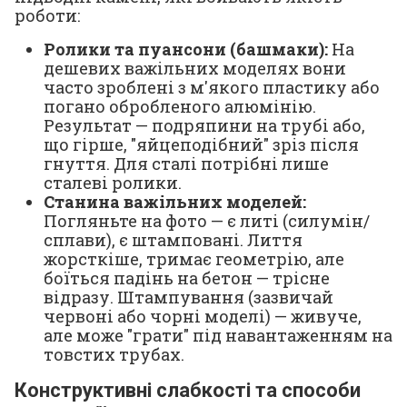
роботи:
Ролики та пуансони (башмаки):
На
дешевих важільних моделях вони
часто зроблені з м'якого пластику або
погано обробленого алюмінію.
Результат — подряпини на трубі або,
що гірше, "яйцеподібний" зріз після
гнуття. Для сталі потрібні лише
сталеві ролики.
Станина важільних моделей:
Погляньте на фото — є литі (силумін/
сплави), є штамповані. Лиття
жорсткіше, тримає геометрію, але
боїться падінь на бетон — трісне
відразу. Штампування (зазвичай
червоні або чорні моделі) — живуче,
але може "грати" під навантаженням на
товстих трубах.
Конструктивні слабкості та способи