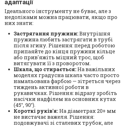
адаптації
Ідеального інструменту не буває, але з
недоліками можна працювати, якщо про
них знати:
Застрягання пружини:
Внутрішня
пружина любить застрягати в трубі
після згину.
Рішення:
перед роботою
припаяйте до кінця пружини кільце
або прив'яжіть міцний трос, щоб
витягувати її з проворотом.
Шкала, що стирається:
На важільних
моделях градусна шкала часто просто
намальована фарбою — зітреться через
тиждень активної роботи в
рукавичках.
Рішення:
відразу зробіть
насічки надфілем на основних кутах
(45°, 90°).
Короткі руків'я:
На діаметрах 20+ мм
не вистачає важеля.
Рішення:
подовжувачі зі сталевих трубок, але