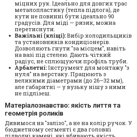
міцних рук. Ідеально для довгих трас
металопластику (тепла підлога), де
кути не повинні бути ідеально 90
градусів. Для міді — ризик, можна
перетиснути.
Важільні (кліщі):
Вибір холодильщиків
та установників кондиціонерів.
Дозволяють гнути "за місцем", навіть
на вазі під стелею. Дають чіткий
радіус, не сплющуючи профіль труби.
Арбалетні:
Інструмент для монтажу "з
нуля" на верстаку. Працюють з
великими діаметрами (до 26–32 мм),
але габаритні — у вузьку нішу з ними
не підлізеш.
Матеріалознавство: якість лиття та
геометрія роликів
Дивимося на "залізо", а не на колір ручок. У
бюджетному сегменті є два головні
підводні камені, які вбивають якість