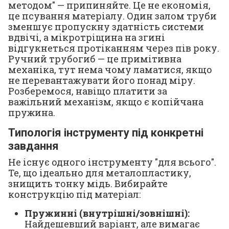
методом" — припиняйте. Це не економія,
це псування матеріалу. Один залом труби
зменшує пропускну здатність системи
вдвічі, а мікротріщина на згині
відгукнеться протіканням через пів року.
Ручний трубогиб — це примітивна
механіка, тут нема чому ламатися, якщо
не перевантажувати його понад міру.
Розберемося, навіщо платити за
важільний механізм, якщо є копійчана
пружина.
Типологія інструменту під конкретні
завдання
Не існує одного інструменту "для всього".
Те, що ідеально для металопластику,
знищить тонку мідь. Вибирайте
конструкцію під матеріал:
Пружинні (внутрішні/зовнішні):
Найдешевший варіант, але вимагає