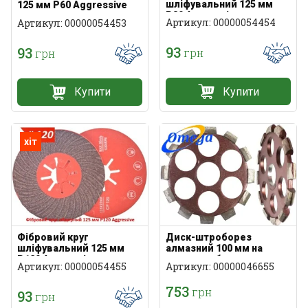
шліфувальний 125 мм
125 мм P60 Aggressive
P80 Aggressive
Артикул: 00000054454
Артикул: 00000054453
93
93
грн
грн
Купити
Купити
хіт
Фібровий круг
Диск-штроборез
шліфувальний 125 мм
алмазний 100 мм на
P120 Aggressive
маленьку болгарку
Артикул: 00000054455
Артикул: 00000046655
753
грн
93
грн