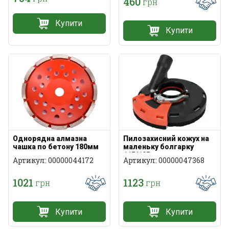
460
грн
Купити
Купити
Однорядна алмазна
Пилозахисний кожух на
чашка по бетону 180мм
маленьку болгарку
115/125мм
Артикул: 00000044172
Артикул: 00000047368
1021
1123
грн
грн
Купити
Купити