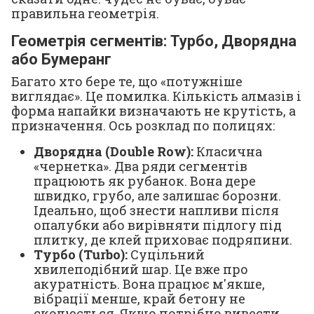
правильна геометрія.
Геометрія сегментів: Турбо, Дворядна
або Бумеранг
Багато хто бере те, що «потужніше
виглядає». Це помилка. Кількість алмазів і
форма напайки визначають не крутість, а
призначення. Ось розклад по полицях:
Дворядна (Double Row):
Класична
«чернетка». Два ряди сегментів
працюють як рубанок. Вона дере
швидко, грубо, але залишає борозни.
Ідеально, щоб знести напливи після
опалубки або вирівняти підлогу під
плитку, де клей приховає подряпини.
Турбо (Turbo):
Суцільний
хвилеподібний шар. Це вже про
акуратність. Вона працює м'якше,
вібрації менше, край бетону не
сколюється. Якщо потрібно вивести