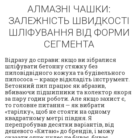
АЛМАЗНІ ЧАШКИ:
ЗАЛЕЖНІСТЬ ШВИДКОСТІ
ШЛІФУВАННЯ ВІД ФОРМИ
СЕГМЕНТА
Відразу до справи: якщо ви зібралися
шліфувати бетонну стяжку без
пиловідвідного кожуха та будівельного
пилососа — краще відкладіть інструмент.
Бетонний пил працює як абразив,
вбиваючи підшипники та колектор якоря
за пару годин роботи. Але якщо захист є,
то головне питання — як вибрати
«тарілку», щоб не стояти на одному
квадратному метрі півдня. Я
перепробував десятки варіантів, від
дешевого «Китаю» до брендів, і можу
сказати одне: чудес не буває, буває