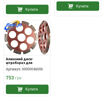
Купити
Купити
Алмазний диск-
штроборез для
болгарки (готова
Артикул: 00000046656
штроба)
753
грн
Купити