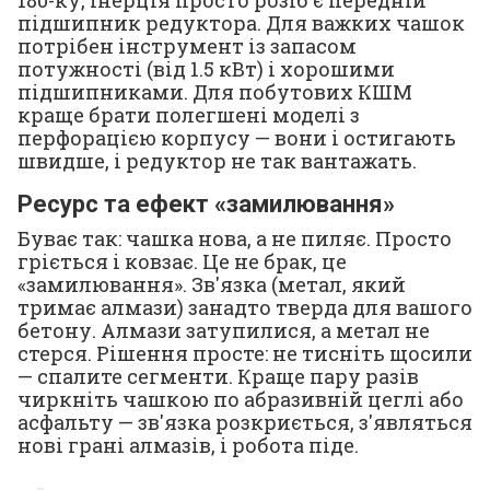
підшипник редуктора. Для важких чашок
потрібен інструмент із запасом
потужності (від 1.5 кВт) і хорошими
підшипниками. Для побутових КШМ
краще брати полегшені моделі з
перфорацією корпусу — вони і остигають
швидше, і редуктор не так вантажать.
Ресурс та ефект «замилювання»
Буває так: чашка нова, а не пиляє. Просто
гріється і ковзає. Це не брак, це
«замилювання». Зв'язка (метал, який
тримає алмази) занадто тверда для вашого
бетону. Алмази затупилися, а метал не
стерся. Рішення просте: не тисніть щосили
— спалите сегменти. Краще пару разів
чиркніть чашкою по абразивній цеглі або
асфальту — зв'язка розкриється, з'являться
нові грані алмазів, і робота піде.