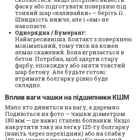
фаску або підготувати поверхню під
тонкий шар «наливайки» — беріть її.
Швидкість нижче, але і «ям» не
накопаєте.
Однорядна / Бумеранг:
Найагресивніша. Контакт з поверхнею
мінімальний, тому тиск на кожен
алмаз скажений. Вона вгризається в
бетон. Потрібна, щоб здерти стару
фарбу, епоксидку або зняти товстий
шар бетону. Але будьте готові:
втримати болгарку рівно буде
складно.
Вплив ваги чашки на підшипники КШМ
Мало хто дивиться на вагу, а даремно.
Подивіться на фото — чашки діаметром
180 мм — це важкі сталеві болванки. Якщо
накрутити таку на легку 125-ту болгарку
(навіть через перехідник) або на слабку
180-ку, інерція просто розіб'є передній