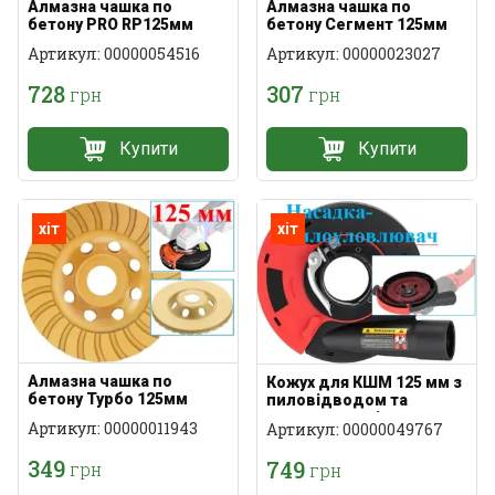
Алмазна чашка по
Алмазна чашка по
бетону PRO RP125мм
бетону Сегмент 125мм
Артикул: 00000054516
Артикул: 00000023027
728
307
грн
грн
Купити
Купити
хіт
хіт
Алмазна чашка по
Кожух для КШМ 125 мм з
бетону Турбо 125мм
пиловідводом та
зсувною секцією
Артикул: 00000011943
Артикул: 00000049767
349
749
грн
грн