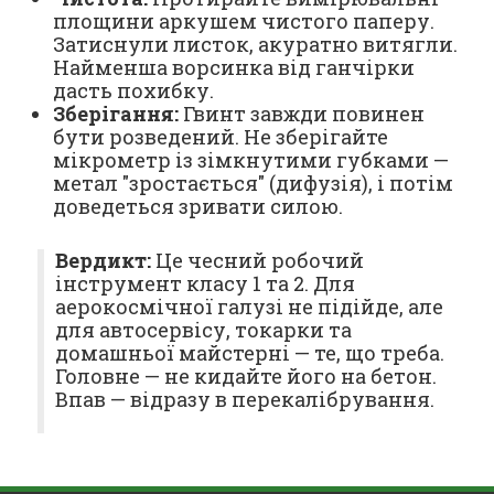
площини аркушем чистого паперу.
Затиснули листок, акуратно витягли.
Найменша ворсинка від ганчірки
дасть похибку.
Зберігання:
Гвинт завжди повинен
бути розведений. Не зберігайте
мікрометр із зімкнутими губками —
метал "зростається" (дифузія), і потім
доведеться зривати силою.
Вердикт:
Це чесний робочий
інструмент класу 1 та 2. Для
аерокосмічної галузі не підійде, але
для автосервісу, токарки та
домашньої майстерні — те, що треба.
Головне — не кидайте його на бетон.
Впав — відразу в перекалібрування.