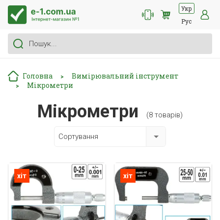
Укр
Рус
Головна
Вимірювальний інструмент
>
Мікрометри
>
Мікрометри
(8 товарів)
Сортування
хіт
хіт