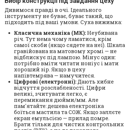
Вибір конструкції під завдання цеху
Дивимося правді в очі. Ідеального
інструменту не буває, буває такий, що
підходить під ваші умови. Суха вижимка:
Класична механіка (МК):
Неубивана
річ. Тут нема чому ламатися, крім
самої скоби (якщо сядете на неї). Шкала
гравійована на матовому хромі — не
відблискує під лампою. Мінус один:
потрібно вміти читати ноніус і мати
хороший зір. Якщо в цеху
напівтемрява — намучитеся.
Цифрові (електронні):
Дають хибне
відчуття розслабленості. Цифри
великі, зчитувати легко, є
перемикання дюйми/мм. Але
пам'ятайте: дешева електроніка
боїться мастила та СОЖ. Якщо заллєте
екран емульсією — прилад помре.
Брати тільки для чистих контрольних