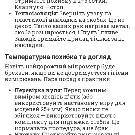
отримаєте похибку в 2–3 сотки.
Клацнуло — стоп.
Теплоізоляція:
Зверніть увагу на
пластикові накладки на скобах. Це не
декор. Тепло ваших рук нагріває метал,
скоба розширюється, і "нуль" пливе.
Завжди тримайте прилад тільки за ці
накладки.
Температурна похибка та догляд
Навіть найдорожчий мікрометр буде
брехати, якщо ви не дотримуєтеся гігієни
вимірювань. Пара порад з практики:
Перевірка нуля:
Перед кожним
виміром зведіть п'яти (або
використовуйте настановну міру для
моделей 25+ мм). Якщо риски не
збіглися — використовуйте ключ з
комплекту для підтяжки стебла. Це
нормальна процедура, а не брак.
Чистота:
Протирайте вимірювальні