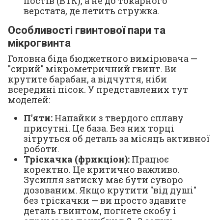
постів (ВТК), а не до токарного
верстата, де летить стружка.
Особливості гвинтової пари та
мікрогвинта
Головна біда бюджетного вимірювача —
"сирий" мікрометричний гвинт. Ви
крутите барабан, а відчуття, ніби
всередині пісок. У представлених тут
моделей:
П'яти:
Напайки з твердого сплаву
присутні. Це база. Без них торці
зітруться об деталь за місяць активної
роботи.
Тріскачка (фрикціон):
Працює
коректно. Це критично важливо.
Зусилля затиску має бути суворо
дозованим. Якщо крутити "від душі"
без тріскачки — ви просто здавите
деталь гвинтом, погнете скобу і