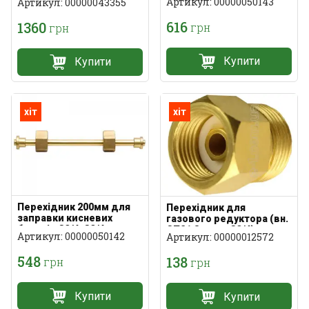
Артикул: 00000050143
Артикул: 00000043355
616
1360
грн
грн
Купити
Купити
хіт
хіт
Перехідник 200мм для
Перехідник для
заправки кисневих
газового редуктора (вн.
балонів G3/4-G3/4
СП21,8 - нар. G3/4)
Артикул: 00000050142
Артикул: 00000012572
548
138
грн
грн
Купити
Купити