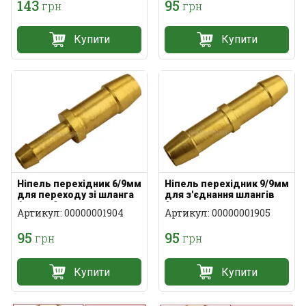
143
95
грн
грн
Купити
Купити
Ніпель перехідник 6/9мм
Ніпель перехідник 9/9мм
для переходу зі шланга
для з'єднання шлангів
6мм на 9мм
9мм
Артикул: 00000001904
Артикул: 00000001905
95
95
грн
грн
Купити
Купити