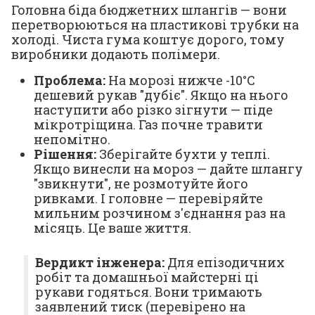
Головна біда бюджетних шлангів — вони
перетворюються на пластикові трубки на
холоді. Чиста гума коштує дорого, тому
виробники додають полімери.
Проблема:
На морозі нижче -10°C
дешевий рукав "дубіє". Якщо на нього
наступити або різко зігнути — піде
мікротріщина. Газ почне травити
непомітно.
Рішення:
Зберігайте бухти у теплі.
Якщо винесли на мороз — дайте шлангу
"звикнути", не розмотуйте його
ривками. І головне — перевіряйте
мильним розчином з'єднання раз на
місяць. Це ваше життя.
Вердикт інженера:
Для епізодичних
робіт та домашньої майстерні ці
рукави годяться. Вони тримають
заявлений тиск (перевірено на