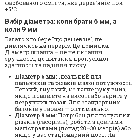
фарбованого сміття, яке дерев'яніє при
+5°C.
Вибір діаметра: коли брати 6 мм, а
коли 9 мм
Багато хто бере "що дешевше", не
дивлячись на переріз. Це помилка.
Діаметр шланга — це не питання
зручності, це питання пропускної
здатності та падіння тиску.
Діаметр 6 мм:
Ідеальний для
пальників та різаків малої потужності.
Легкий, гнучкий, не тягне руку вниз,
якщо працюєте на висоті або варите у
незручних позах. Для стандартних
балонів у гаражі — оптимально.
Діаметр 9 мм:
Потрібен для потужних
різаків (гасорізів), роботи з довгими
магістралями (понад 20–30 метрів) або
якщо у вас стаціонарний пост. На