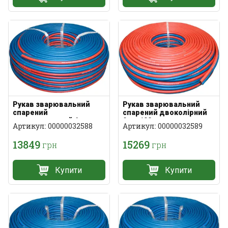
Рукав зварювальний
Рукав зварювальний
спарений
спарений двоколірний
двокольоровий 6мм
9мм 100м
Артикул: 00000032588
Артикул: 00000032589
100м
13849
15269
грн
грн
Купити
Купити