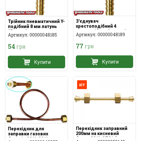
З'єднувач
Трійник пневматичний Y-
хрестоподібний 4
подібний 8 мм латунь
виходи 10 мм (латунь)
(Ялинка)
Артикул: 00000048189
Артикул: 00000048185
77
54
грн
грн
Купити
Купити
хіт
Перехідник заправний
Перехідник для
200мм на кисневий
заправки газових
балон G3/4-СП21,8
балонів G3/4-G3/4