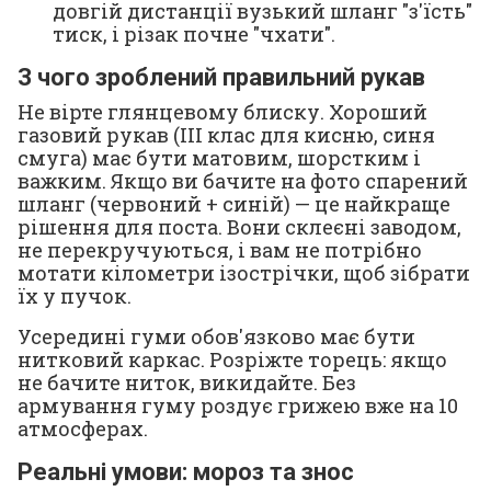
довгій дистанції вузький шланг "з'їсть"
тиск, і різак почне "чхати".
З чого зроблений правильний рукав
Не вірте глянцевому блиску. Хороший
газовий рукав (III клас для кисню, синя
смуга) має бути матовим, шорстким і
важким. Якщо ви бачите на фото спарений
шланг (червоний + синій) — це найкраще
рішення для поста. Вони склеєні заводом,
не перекручуються, і вам не потрібно
мотати кілометри ізострічки, щоб зібрати
їх у пучок.
Усередині гуми обов'язково має бути
нитковий каркас. Розріжте торець: якщо
не бачите ниток, викидайте. Без
армування гуму роздує грижею вже на 10
атмосферах.
Реальні умови: мороз та знос