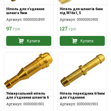
Ніпель для з'єднання
Ніпель для шлангів 6мм
шланга 9мм
під М16х1, 5
Артикул: 00000001899
Артикул: 00000001900
97
127
грн
грн
Купити
Купити
Універсальний ніпель
Ніпель перехідник 6/6мм
для з'єднання шлангів 6
для з'єднання
та 9мм
зварювальних шлангів
Артикул: 00000001901
Артикул: 00000001903
6мм