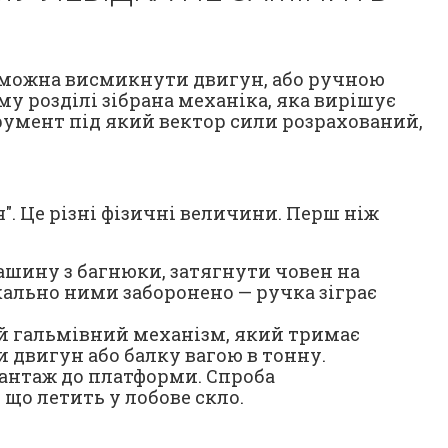
м можна висмикнути двигун, або ручною
у розділі зібрана механіка, яка вирішує
трумент під який вектор сили розрахований,
". Це різні фізичні величини. Перш ніж
ашину з багнюки, затягнути човен на
кально ними заборонено — ручка зіграє
ий гальмівний механізм, який тримає
и двигун або балку вагою в тонну.
вантаж до платформи. Спроба
що летить у лобове скло.