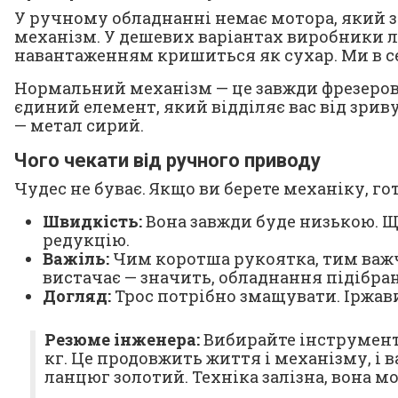
У ручному обладнанні немає мотора, який зг
механізм. У дешевих варіантах виробники лю
навантаженням кришиться як сухар. Ми в сер
Нормальний механізм — це завжди фрезерован
єдиний елемент, який відділяє вас від зри
— метал сирий.
Чого чекати від ручного приводу
Чудес не буває. Якщо ви берете механіку, г
Швидкість:
Вона завжди буде низькою. Щ
редукцію.
Важіль:
Чим коротша рукоятка, тим важче
вистачає — значить, обладнання підібра
Догляд:
Трос потрібно змащувати. Іржави
Резюме інженера:
Вибирайте інструмент 
кг. Це продовжить життя і механізму, і в
ланцюг золотий. Техніка залізна, вона мо