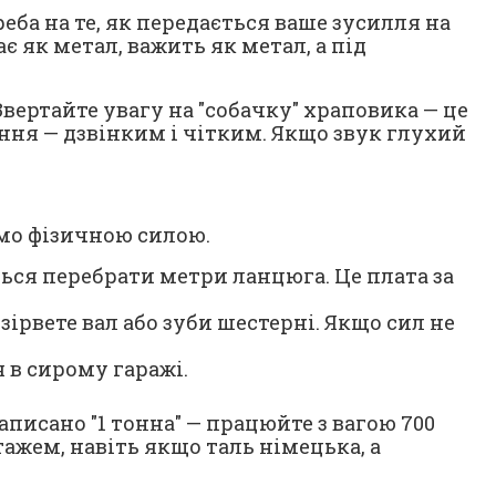
еба на те, як передається ваше зусилля на
 як метал, важить як метал, а під
вертайте увагу на "собачку" храповика — це
ння — дзвінким і чітким. Якщо звук глухий
имо фізичною силою.
ся перебрати метри ланцюга. Це плата за
рвете вал або зуби шестерні. Якщо сил не
 в сирому гаражі.
писано "1 тонна" — працюйте з вагою 700
нтажем, навіть якщо таль німецька, а