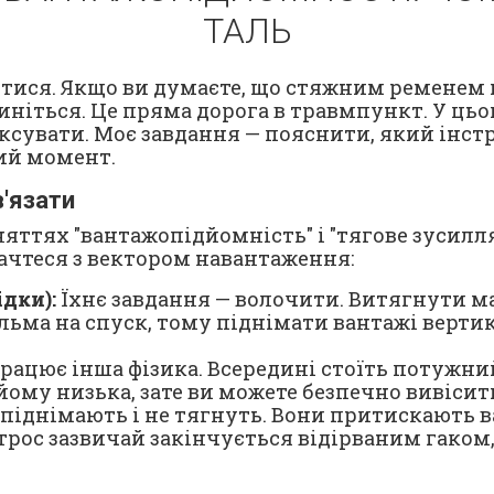
ТАЛЬ
витися. Якщо ви думаєте, що стяжним ремене
ніться. Це пряма дорога в травмпункт. У цьом
фіксувати. Моє завдання — пояснити, який інс
ий момент.
в'язати
ттях "вантажопідйомність" і "тягове зусилля
ачтеся з вектором навантаження:
дки):
Їхнє завдання — волочити. Витягнути м
альма на спуск, тому піднімати вантажі верти
рацює інша фізика. Всередині стоїть потужн
йому низька, зате ви можете безпечно вивісит
піднімають і не тягнуть. Вони притискають 
рос зазвичай закінчується відірваним гаком, 