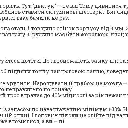
орить. Тут "двигун" — це ви. Тому дивитися тр
блять ставити силумінові шестерні. Виглядає
вісі таке бачили не раз.
а сталь і товщина стінок корпусу від 3 мм. З
ву вантажу. Пружина має бути жорсткою, клаца
отуйтеся потіти. Це автономність, за яку плат
об підняти тонну ланцюговою таллю, доведеть
 крутити. Нарощувати її трубою не можна — зі
но неправильно по тонажу.
й трос втрачає до 40% міцності за рік лежання
із запасом по навантаженню мінімум +30%. На
ашій спині. І головне: ніколи не стійте під ва
же втомитися, а ви — ні.