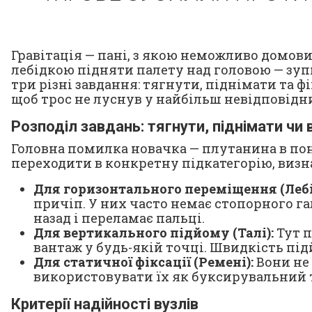
Гравітація — пані, з якою неможливо домо
лебідкою підняти палету над головою — зупи
три різні завдання: тягнути, піднімати та 
щоб трос не луснув у найбільш невідповідн
Розподіл завдань: тягнути, піднімати чи 
Головна помилка новачка — плутанина в поня
переходити в конкретну підкатегорію, визн
Для горизонтального переміщення (Лебі
причіп. У них часто немає стопорного г
назад і переламає пальці.
Для вертикального підйому (Талі):
Тут п
вантаж у будь-якій точці. Швидкість під
Для статичної фіксації (Ремені):
Вони не 
використовувати їх як буксирувальний т
Критерії надійності вузлів