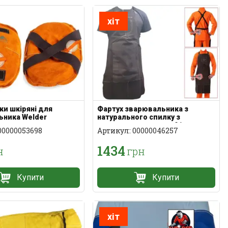
хіт
ки шкіряні для
Фартух зварювальника з
ьника Welder
натурального спилку з
кевларовою ниткою 91 см
00000053698
Артикул: 00000046257
1434
н
грн
Купити
Купити
хіт