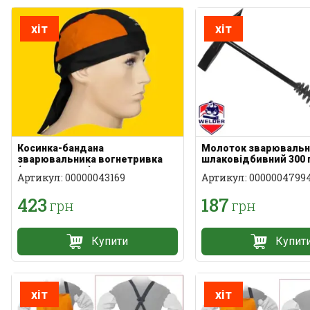
хіт
хіт
Косинка-бандана
Молоток зварювальн
зварювальника вогнетривка
шлаковідбивний 300 
(помаранчева)
пружинна ручка
Артикул: 00000043169
Артикул: 0000004799
423
187
грн
грн
Купити
Купит
хіт
хіт