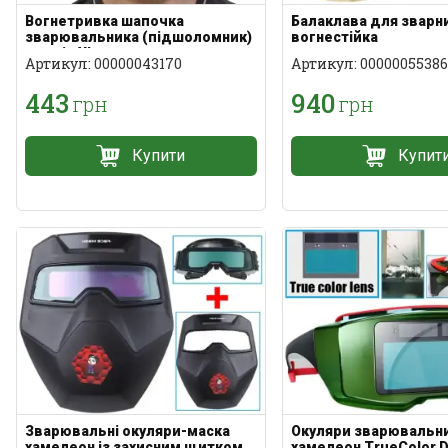
Вогнетривка шапочка
Балаклава для зварни
зварювальника (підшоломник)
вогнестійка
розмір XL
Артикул: 00000043170
Артикул: 00000055386
443
940
грн
грн
Купити
Купит
Зварювальні окуляри-маска
Окуляри зварювальн
хамелеон із захисним щитком
хамелеон TrueColor D