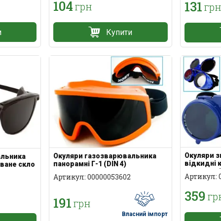
104
131
грн
гр
и
Купити
Окуляри 
Окуляри газозварювальника
альника
відкидні к
панорамні Г-1 (DIN 4)
оване скло
вентиляц
Артикул: 
Артикул: 00000053602
359
гр
191
грн
Власний імпорт