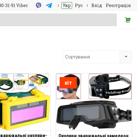
30-31-91 Viber
Укр
Рус
Вхід
Реєстрація
Сортування
хіт
зварювальні окуляри-
Окуляри зварювальні хамелеон