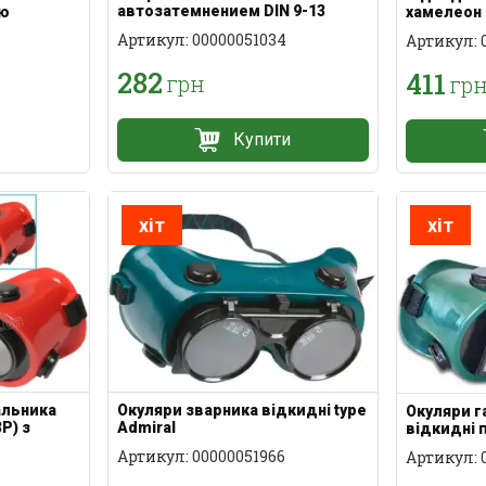
автозатемнением DIN 9-13
ою
хамелеон 
Артикул: 00000051034
Артикул: 
282
411
грн
гр
Купити
хіт
хіт
альника
Окуляри зварника відкидні type
Окуляри 
Р) з
Admiral
відкидні 
єю
7
Артикул: 00000051966
Артикул: 