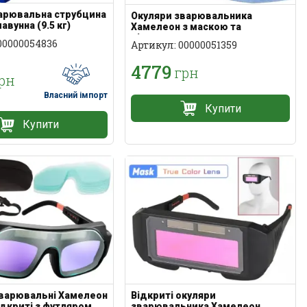
арювальна струбцина
Окуляри зварювальника
вунна (9.5 кг)
Хамелеон з маскою та
підшоломником
00000054836
Артикул: 00000051359
4779
грн
рн
Власний імпорт
Купити
Купити
зварювальні Хамелеон
Відкриті окуляри
відкриті з футляром
зварювальника Хамелеон