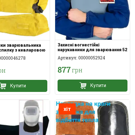
Захисні вогнестійкі
ики зварювальника
нарукавники для зварювання 52
і спилку з кевларовою
см
ара)
Артикул: 00000052924
00000046278
877
грн
рн
Купити
Купити
хіт