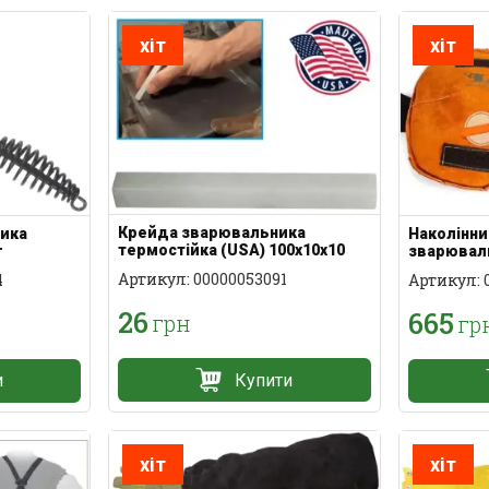
хіт
хіт
Крейда зварювальника
ика
Наколінни
термостійка (USA) 100х10х10
г
зварювал
мм
Артикул: 00000053091
4
Артикул: 
26
665
грн
гр
Купити
и
хіт
хіт