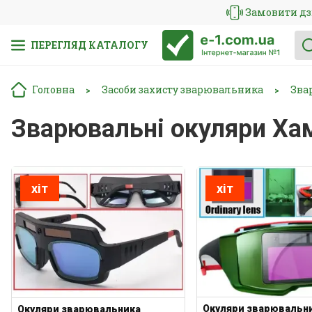
Замовити дз
ПЕРЕГЛЯД КАТАЛОГУ
Головна
Засоби захисту зварювальника
Зва
>
>
Зварювальні окуляри Ха
хіт
хіт
Окуляри зварювальн
Окуляри зварювальника