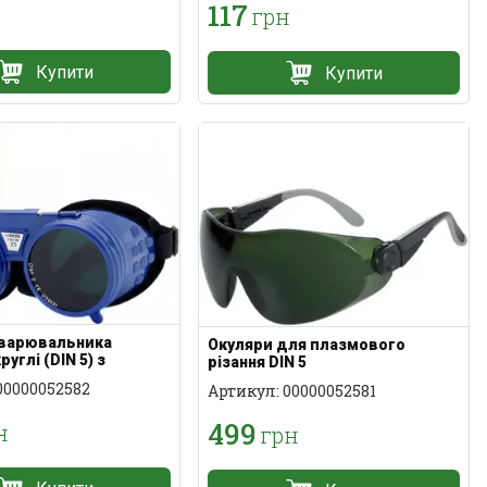
117
н
грн
Купити
Купити
зварювальника
Окуляри для плазмового
руглі (DIN 5) з
різання DIN 5
ією
00000052582
Артикул: 00000052581
499
н
грн