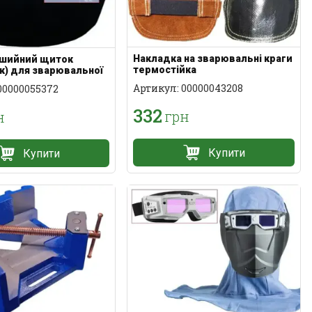
Накладка на зварювальні краги
 шийний щиток
термостійка
к) для зварювальної
спилку
Артикул: 00000043208
00000055372
332
грн
н
Купити
Купити