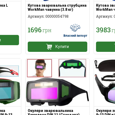
ка L
Кутова зварювальна струбцина
Кутова зв
WorkMan чавунна (3.8 кг)
WorkMan ча
Артикул: 00000054798
Артикул: 
1696
3983
грн
г
Власний імпорт
и
Купити
Окуляри зварювальника
Окуляри 
ика
Хамелеон DIN 11 (Стандарт)
9-13 DIN 
IN 9-13