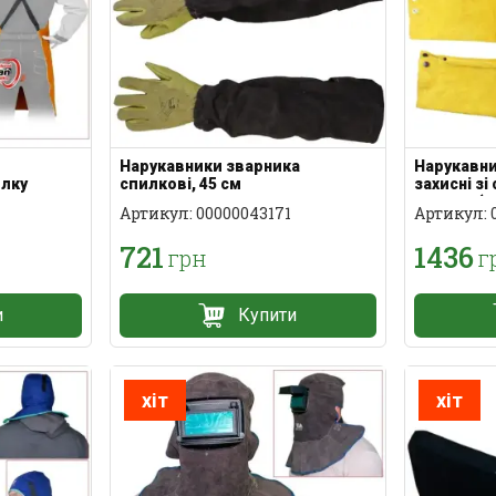
Нарукавники зварника
Нарукавн
илку
спилкові, 45 см
захисні з
овою
ниткою (п
Артикул: 00000043171
Артикул: 
721
1436
грн
г
и
Купити
хіт
хіт