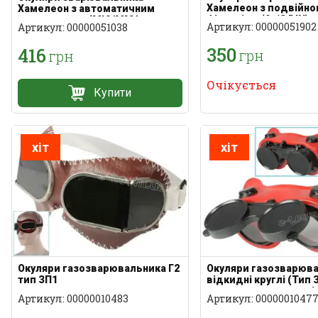
Хамелеон з подвійн
Хамелеон з автоматичним
фіксацією (9-13 DIN)
затемненням (MIG/MMA
Артикул: 00000051902
Артикул: 00000051038
350
416
грн
грн
Очікується
Купити
хіт
хіт
Окуляри газозварювальника Г2
Окуляри газозварюв
тип ЗП1
відкидні круглі (Тип З
непрямою вентиляці
Артикул: 00000010483
Артикул: 0000001047