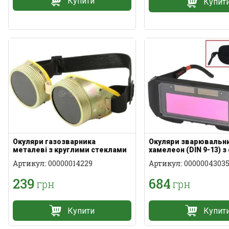
Купити
Купит
Окуляри газозварника
Окуляри зварювальн
металеві з круглими стеклами
хамелеон (DIN 9-13) 
Артикул: 00000014229
Артикул: 0000004303
239
684
грн
грн
Купити
Купит