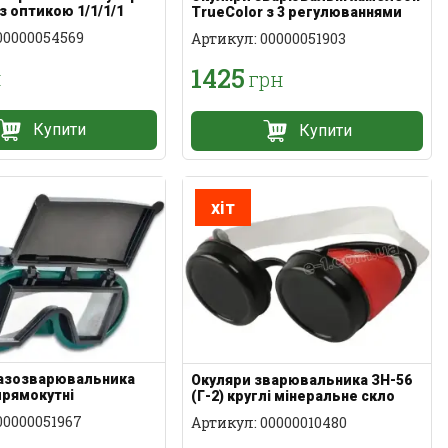
з оптикою 1/1/1/1
TrueColor з 3 регулюваннями
00000054569
Артикул: 00000051903
1425
н
грн
Купити
Купити
хіт
газозварювальника
Окуляри зварювальника ЗН-56
прямокутні
(Г-2) круглі мінеральне скло
00000051967
Артикул: 00000010480