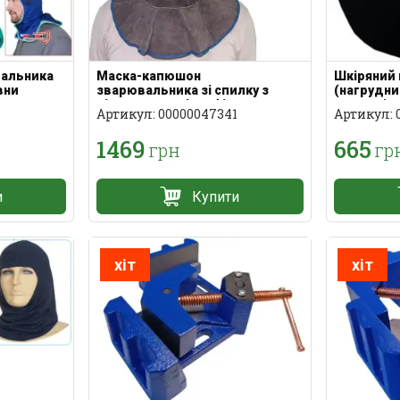
альника
Маска-капюшон
Шкіряний
вни
зварювальника зі спилку з
(нагрудни
відкидним світлофільтром
маски зі 
8
Артикул: 00000047341
Артикул: 
1469
665
грн
гр
и
Купити
хіт
хіт