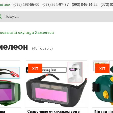
вінок
(095) 493-56-00
(098) 264-97-87
(093) 846-14-22
(073) 0
рювальні окуляри Хамелеон
мелеон
(49 товарів)
хіт
хіт
Сварочные очки-хамелеон с
ика
Відкидні 