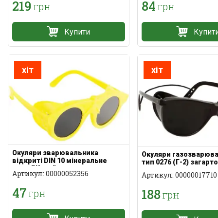
219
84
грн
грн
Купити
Купит
хіт
хіт
Окуляри зварювальника
Окуляри газозварюв
відкриті DIN 10 мінеральне
тип 0276 (Г-2) загарт
скло (Жовті)
Артикул: 00000052356
Артикул: 00000017710
47
188
грн
грн