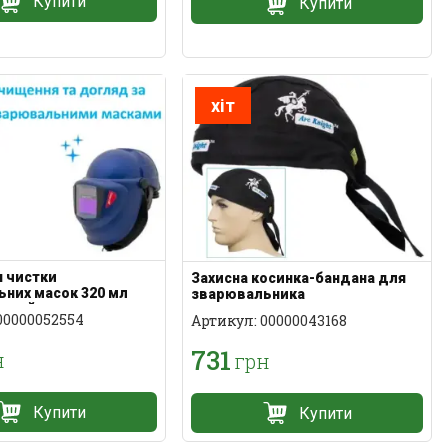
Купити
Купити
хіт
 чистки
Захисна косинка-бандана для
них масок 320 мл
зварювальника
арний
00000052554
Артикул: 00000043168
731
н
грн
Купити
Купити