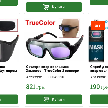
и
Купити
хіт
ика
Окуляри зварювальника
Спрей для
з футляром
Хамелеон TrueColor 2 сенсори
зварюваль
(9-13 DIN)
антиприг
5
Артикул: 00000049328
Артикул: 
821
190
грн
гр
и
Купити