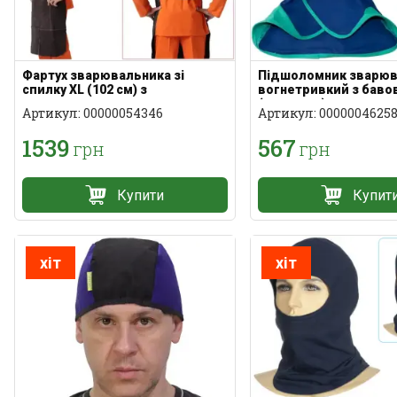
Фартух зварювальника зі
Підшоломник зварюв
спилку XL (102 см) з
вогнетривкий з баво
кевларовою ниткою та
(капюшон)
Артикул: 00000054346
Артикул: 0000004625
кишенею
1539
567
грн
грн
Купити
Купит
хіт
хіт