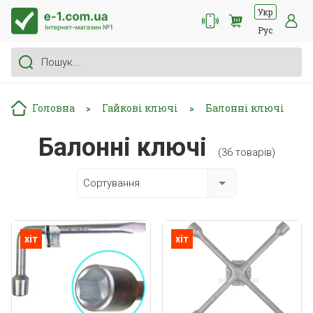
Укр
Рус
Головна
Гайкові ключі
Балонні ключі
>
>
Балонні ключі
(36 товарів)
Сортування
хіт
хіт