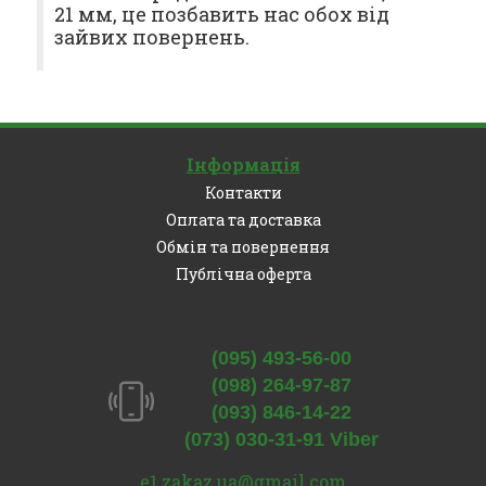
21 мм, це позбавить нас обох від
зайвих повернень.
Інформація
Контакти
Оплата та доставка
Обмін та повернення
Публічна оферта
Залишились питання?
(095) 493-56-00
(098) 264-97-87
(093) 846-14-22
(073) 030-31-91 Viber
e1.zakaz.ua@gmail.com