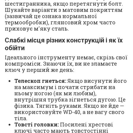
шестигранника, якщо перетягнути болт.
Шукайте варіанти з матовим покриттям
(зазвичай це ознака нормальної
термообробки), глянсовий хром часто
приховує м'яку сталь.
Слабкі місця різних конструкцій і як їх
обійти
Ідеального інструменту немає, скрізь свої
компроміси. Знаючи їх, ви не зламаєте
ключ у перший же день:
Телескоп гнеться:
Якщо висунути його
на максимум і почати стрибати на
ньому ногою (як ми любим),
внутрішня трубка зігнеться дугою. Це
фізика. Тягніть руками. Якщо не йде —
використовуйте WD-40, а не вагу свого
тіла.
Товсті головки:
Посилені хрестові
ключі часто мають товстостінні