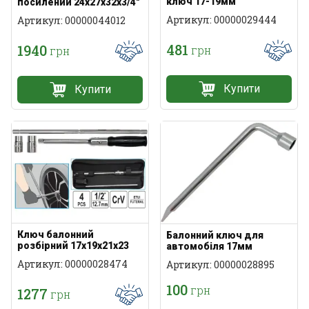
ключ 17-19мм
посилений 24х27х32х3/4″
Артикул: 00000029444
Артикул: 00000044012
481
1940
грн
грн
Купити
Купити
Ключ балонний
Балонний ключ для
розбірний 17x19x21x23
автомобіля 17мм
Артикул: 00000028474
Артикул: 00000028895
100
грн
1277
грн