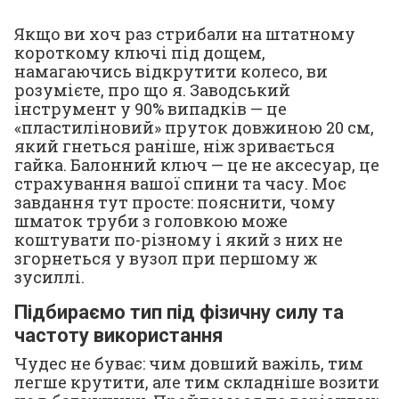
Якщо ви хоч раз стрибали на штатному
короткому ключі під дощем,
намагаючись відкрутити колесо, ви
розумієте, про що я. Заводський
інструмент у 90% випадків — це
«пластиліновий» пруток довжиною 20 см,
який гнеться раніше, ніж зривається
гайка. Балонний ключ — це не аксесуар, це
страхування вашої спини та часу. Моє
завдання тут просте: пояснити, чому
шматок труби з головкою може
коштувати по-різному і який з них не
згорнеться у вузол при першому ж
зусиллі.
Підбираємо тип під фізичну силу та
частоту використання
Чудес не буває: чим довший важіль, тим
легше крутити, але тим складніше возити