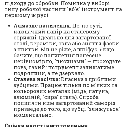
підходу до обробки. Помилка у виборі
типу робочої частини "вб'є" інструмент на
першому ж русі:
Алмазне напилення:
Це, по суті,
наждачний папір на сталевому
стрижні. Ідеально для загартованої
сталі, кераміки, скла або зняття фаски
з плитки. Він не ріже, а шліфує. Якщо
бачите, що напилення нанесене
нерівномірно, "лисинами" — проходьте
повз, такий інструмент залишатиме
подряпини, а не дзеркало.
Сталева насічка:
Класика з дрібними
зубцями. Працює тільки по м'яких та
кольорових металах (мідь, латунь,
алюміній, "сира" сталь). Спроба
попиляти ним загартований саморіз
призведе до того, що зубці "злижуться"
моментально.
Оцінка якості виготовлення