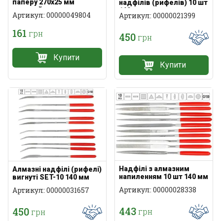
паперу 270x25 мм
надфілів (рифелів) 10 шт
плоский
140 мм
Артикул: 00000049804
Артикул: 00000021399
161
грн
450
грн
Купити
Купити
Надфілі з алмазним
Алмазні надфілі (рифелі)
напиленням 10 шт 140 мм
вигнуті SET-10 140 мм
Артикул: 00000028338
Артикул: 00000031657
443
450
грн
грн