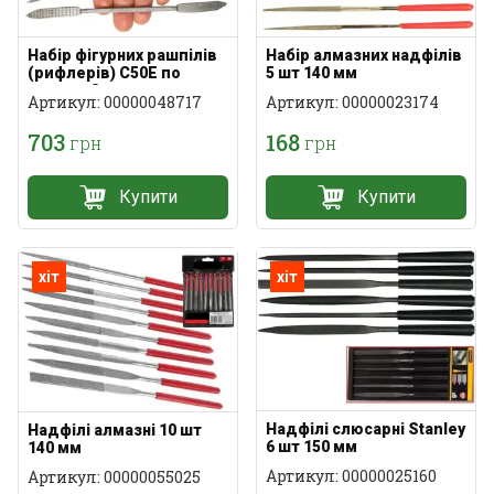
Набір фігурних рашпілів
Набір алмазних надфілів
(рифлерів) C50E по
5 шт 140 мм
дереву 8 шт
Артикул: 00000048717
Артикул: 00000023174
703
168
грн
грн
Купити
Купити
хіт
хіт
Надфілі слюсарні Stanley
Надфілі алмазні 10 шт
6 шт 150 мм
140 мм
Артикул: 00000025160
Артикул: 00000055025