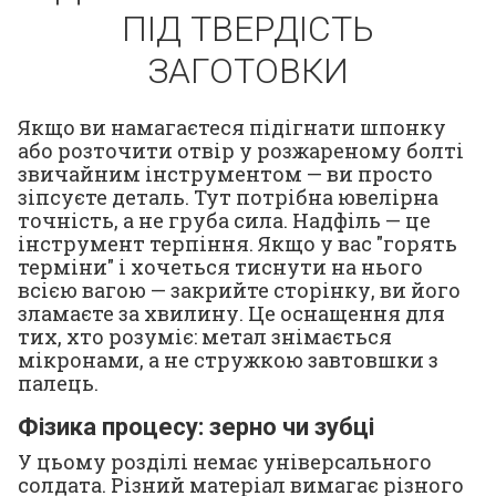
ПІД ТВЕРДІСТЬ
ЗАГОТОВКИ
Якщо ви намагаєтеся підігнати шпонку
або розточити отвір у розжареному болті
звичайним інструментом — ви просто
зіпсуєте деталь. Тут потрібна ювелірна
точність, а не груба сила. Надфіль — це
інструмент терпіння. Якщо у вас "горять
терміни" і хочеться тиснути на нього
всією вагою — закрийте сторінку, ви його
зламаєте за хвилину. Це оснащення для
тих, хто розуміє: метал знімається
мікронами, а не стружкою завтовшки з
палець.
Фізика процесу: зерно чи зубці
У цьому розділі немає універсального
солдата. Різний матеріал вимагає різного