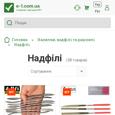
Укр
Рус
Головна
Напилки, надфілі та рашпилі
>
Надфілі
>
Надфілі
(38 товарів)
Сортування
хіт
хіт