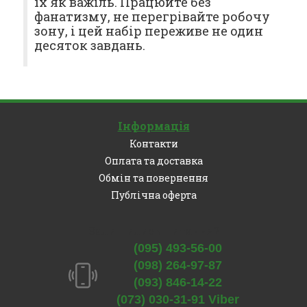
їх як важіль. Працюйте без
фанатизму, не перегрівайте робочу
зону, і цей набір переживе не один
десяток завдань.
Інформація
Контакти
Оплата та доставка
Обмін та повернення
Публічна оферта
Залишились питання?
(095) 493-56-00
(098) 264-97-87
(093) 846-14-22
(073) 030-31-91 Viber