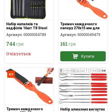
Набір напилків та
Тримач наждачного
надфілів 16шт T8 Steel
паперу 270x15 мм для
точного шліфування
Артикул: 00000054789
Артикул: 00000049479
744
161
грн
грн
Очікується
Купити
хіт
Тримач наждачного
Набір алмазних вигнутих