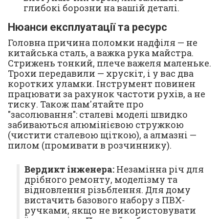
глибокі борозни на вашій деталі.
Нюанси експлуатації та ресурс
Головна причина поломки надфіля — не
китайська сталь, а важка рука майстра.
Стрижень тонкий, плече важеля маленьке.
Трохи передавили — хрускіт, і у вас два
коротких уламки. Інструмент повинен
працювати за рахунок частоти рухів, а не
тиску. Також пам'ятайте про
"засолювання": сталеві моделі швидко
забиваються алюмінієвою стружкою
(чистити сталевою щіткою), а алмазні —
пилом (промивати в розчиннику).
Вердикт інженера:
Незамінна річ для
дрібного ремонту, моделізму та
відновлення різьблення. Для дому
вистачить базового набору з ПВХ-
ручками, якщо не використовувати