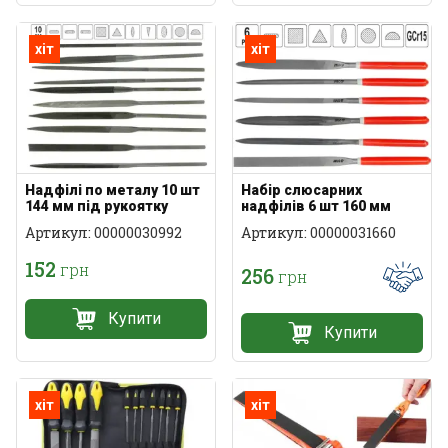
хіт
хіт
Надфілі по металу 10 шт
Набір слюсарних
144 мм під рукоятку
надфілів 6 шт 160 мм
Артикул: 00000030992
Артикул: 00000031660
152
грн
256
грн
Купити
Купити
хіт
хіт