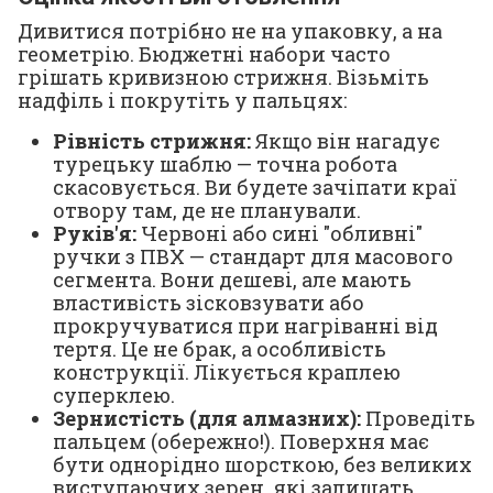
Дивитися потрібно не на упаковку, а на
геометрію. Бюджетні набори часто
грішать кривизною стрижня. Візьміть
надфіль і покрутіть у пальцях:
Рівність стрижня:
Якщо він нагадує
турецьку шаблю — точна робота
скасовується. Ви будете зачіпати краї
отвору там, де не планували.
Руків'я:
Червоні або сині "обливні"
ручки з ПВХ — стандарт для масового
сегмента. Вони дешеві, але мають
властивість зісковзувати або
прокручуватися при нагріванні від
тертя. Це не брак, а особливість
конструкції. Лікується краплею
суперклею.
Зернистість (для алмазних):
Проведіть
пальцем (обережно!). Поверхня має
бути однорідно шорсткою, без великих
виступаючих зерен, які залишать