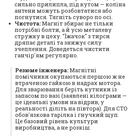
сильно прилипла, під кутом — коліна
антени можуть розбовтатися або
погнутися. Тягніть суворо по осі.
Чистота:
Магніт збирає не тільки
потрібні болти, а й усю металеву
стружку в цеху. "Їжачок" з тирси
дряпає деталі та знижує силу
зчеплення. Доведеться чистити
ганчір'ям регулярно.
Резюме інженера:
Магнітні
помічники окупаються першою ж не
втраченою гайкою в надрах мотора.
Для зварювання беріть кутники із
запасом по вазі (заявлені кілограми —
це ідеальні умови на відрив, у
реальності діліть на півтора). Для СТО
обов'язкова тарілка і гнучкий щуп.
Це базовий рівень культури
виробництва, а не розкіш.