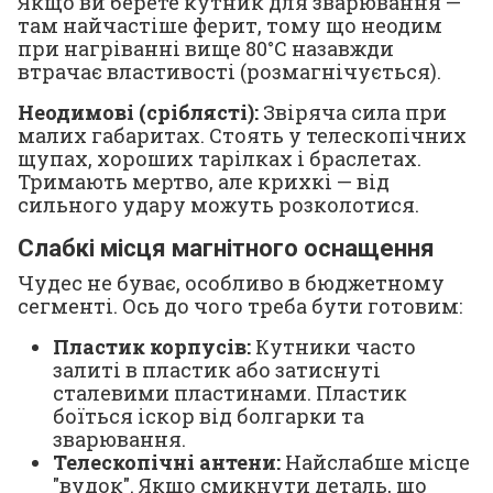
Якщо ви берете кутник для зварювання —
там найчастіше ферит, тому що неодим
при нагріванні вище 80°C назавжди
втрачає властивості (розмагнічується).
Неодимові (сріблясті):
Звіряча сила при
малих габаритах. Стоять у телескопічних
щупах, хороших тарілках і браслетах.
Тримають мертво, але крихкі — від
сильного удару можуть розколотися.
Слабкі місця магнітного оснащення
Чудес не буває, особливо в бюджетному
сегменті. Ось до чого треба бути готовим:
Пластик корпусів:
Кутники часто
залиті в пластик або затиснуті
сталевими пластинами. Пластик
боїться іскор від болгарки та
зварювання.
Телескопічні антени:
Найслабше місце
"вудок". Якщо смикнути деталь, що