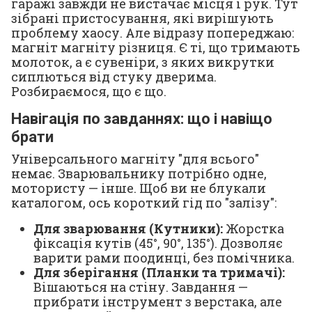
гаражі завжди не вистачає місця і рук. Тут
зібрані пристосування, які вирішують
проблему хаосу. Але відразу попереджаю:
магніт магніту різниця. Є ті, що тримають
молоток, а є сувеніри, з яких викрутки
сиплються від стуку дверима.
Розбираємося, що є що.
Навігація по завданнях: що і навіщо
брати
Універсального магніту "для всього"
немає. Зварювальнику потрібно одне,
мотористу — інше. Щоб ви не блукали
каталогом, ось короткий гід по "залізу":
Для зварювання (Кутники):
Жорстка
фіксація кутів (45°, 90°, 135°). Дозволяє
варити рами поодинці, без помічника.
Для зберігання (Планки та тримачі):
Вішаються на стіну. Завдання —
прибрати інструмент з верстака, але