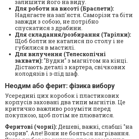
залишити його на виду.
Для роботи на висоті (Браслети):
Надягаєте на зап'ястя. Саморізи та біти
завжди з собою, не потрібно
спускатися з драбини.
Для складання/розбирання (Тарілки):
Щоб болти не каталися по столу і не
губилися в мастилі.
Для вилучення (Телескопічні
захвати):
"Вудки" з магнітом на кінці.
Дістають деталі з картера, свічкових
колодязів і з-під шаф.
Неодим або ферит: фізика вибору
Усередині цих коробок і пластикових
корпусів заховані два типи магнітів. Це
критично важливо розуміти перед
покупкою, щоб потім не плюватися.
Феритові (чорні):
Дешеві, важкі, слабші "на
розрив". Але! Вони не бояться нагрівання.