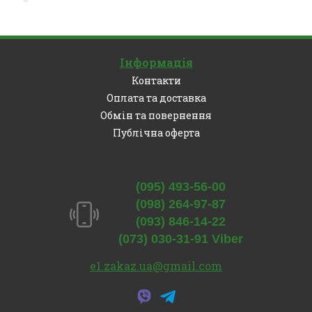
Інформація
Контакти
Оплата та доставка
Обмін та повернення
Публічна оферта
Залишились питання?
(095) 493-56-00
(098) 264-97-87
(093) 846-14-22
(073) 030-31-91 Viber
e1.zakaz.ua@gmail.com