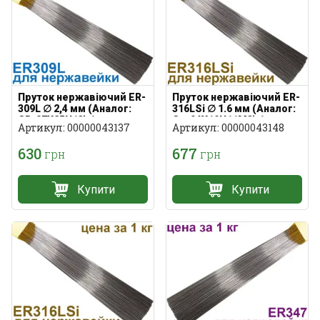
Пруток нержавіючий ER-
Пруток нержавіючий ER-
309L ∅ 2,4 мм (Аналог:
316LSi ∅ 1.6 мм (Аналог:
СВ-07Х25Н13) 1 кг
Св-04Х19Н11М3) 1 кг
Артикул: 00000043137
Артикул: 00000043148
630
677
грн
грн
Купити
Купити