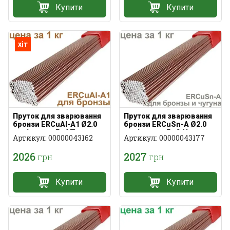
Купити
Купити
хіт
Пруток для зварювання
Пруток для зварювання
бронзи ERCuAl-A1 Ø2.0
бронзи ERCuSn-A Ø2.0
мм (аналог БрА7)
мм (аналог БрОф)
Артикул: 00000043162
Артикул: 00000043177
2026
2027
грн
грн
Купити
Купити