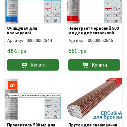
Очищувач для
Пенетрант червоний 500
кольорової
мл для дефектоскопії
дефектоскопії 500 мл
зварних швів
Артикул: 00000052544
Артикул: 00000052545
(підготовка)
484
661
грн
грн
Купити
Купити
хіт
Проявитель 500 мл для
Пруток для зварювання