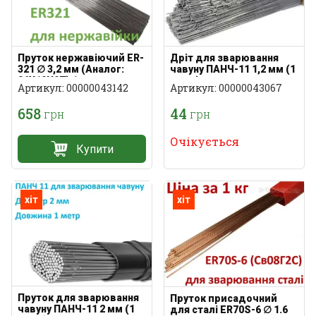
Пруток нержавіючий ER-
Дріт для зварювання
321 ∅ 3,2 мм (Аналог:
чавуну ПАНЧ-11 1,2 мм (1
06Х19Н9Т) 1 кг
метр)
Артикул: 00000043142
Артикул: 00000043067
658
44
грн
грн
Очікується
Купити
хіт
хіт
Пруток для зварювання
Пруток присадочний
чавуну ПАНЧ-11 2 мм (1
для сталі ER70S-6 ∅ 1.6