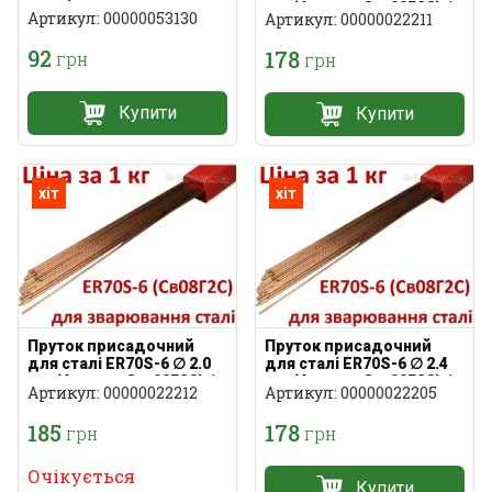
метр)
мм (Аналог: Св-08Г2С) 1
Артикул: 00000053130
Артикул: 00000022211
кг
92
178
грн
грн
Купити
Купити
хіт
хіт
Пруток присадочний
Пруток присадочний
для сталі ER70S-6 ∅ 2.0
для сталі ER70S-6 ∅ 2.4
мм (Аналог: Св-08Г2С) 1
мм (Аналог: Св-08Г2С) 1
Артикул: 00000022212
Артикул: 00000022205
кг
кг
185
178
грн
грн
Очікується
Купити