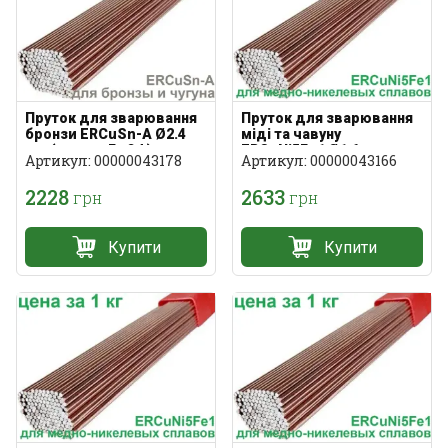
Пруток для зварювання
Пруток для зварювання
бронзи ERCuSn-A Ø2.4
міді та чавуну
мм (аналог БрОф)
ERCuNi5Fe1 Ø1.6 мм
Артикул: 00000043178
Артикул: 00000043166
(МНЖКТ 5-1-0.2-0.2)
2228
2633
грн
грн
Купити
Купити