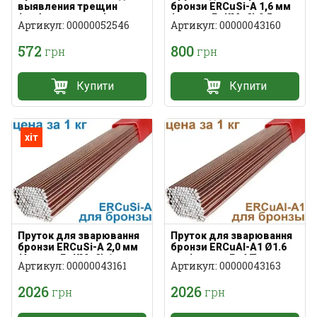
выявления трещин
бронзи ERCuSi-A 1,6 мм
(дефектоскопия)
(аналог БрКМц3) 0,5 кг
Артикул: 00000052546
Артикул: 00000043160
572
800
грн
грн
Купити
Купити
хіт
Пруток для зварювання
Пруток для зварювання
бронзи ERCuSi-A 2,0 мм
бронзи ERCuAl-A1 Ø1.6
(Аналог БрКМц3) 1 кг
мм (аналог БрА7)
Артикул: 00000043161
Артикул: 00000043163
2026
2026
грн
грн