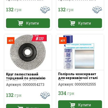
132
132
грн
грн
Купити
Купити
хіт
хіт
Поліроль-консервант
Круг пелюстковий
для нержавіючої сталі
торцевий по алюмінію
400 мл спрей
WorkMan Alu P120
Артикул: 00000052555
Артикул: 00000054273
334
грн
132
грн
Купити