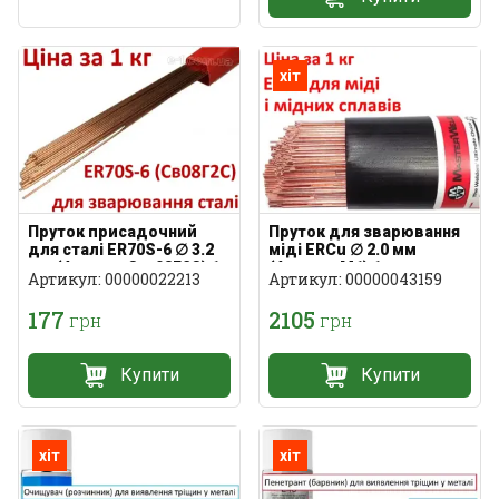
хіт
Пруток присадочний
Пруток для зварювання
для сталі ER70S-6 ∅ 3.2
міді ERCu ∅ 2.0 мм
мм (Аналог: Св-08Г2С) 1
(Аналог: М1) 1 кг
Артикул: 00000022213
Артикул: 00000043159
кг
177
2105
грн
грн
Купити
Купити
хіт
хіт