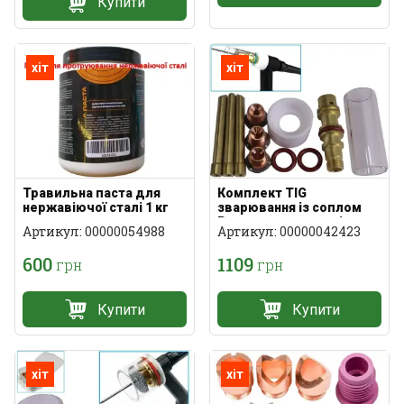
Купити
хіт
хіт
Травильна паста для
Комплект TIG
нержавіючої сталі 1 кг
зварювання із соплом
Pyrex та газовою лінзою
Артикул: 00000054988
Артикул: 00000042423
WP-17/18/26
600
1109
грн
грн
Купити
Купити
хіт
хіт