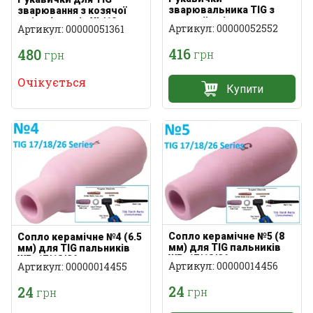
зварювальника TIG з
зварювання з козячої
козячої шкіри з
шкіри (розмір XL/10
Артикул: 00000052552
Артикул: 00000051361
кевларом (р.10)
416
480
грн
грн
Очікується
Купити
Сопло керамічне №5 (8
Сопло керамічне №4 (6.5
мм) для TIG пальників
мм) для TIG пальників
WP-17/18/26
WP-17/18/26
Артикул: 00000014456
Артикул: 00000014455
24
24
грн
грн