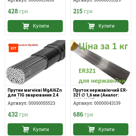
428
215
грн
грн
Купити
Купити
хіт
Прутки магнієві MgAl6Zn
Пруток нержавіючий ER-
для TIG зварювання 2.4
321 ∅ 1,6 мм (Аналог:
мм (3 шт)
06Х19Н9Т) 1 кг
Артикул: 00000055523
Артикул: 00000043139
432
686
грн
грн
Купити
Купити