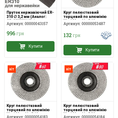
Пруток нержавіючий ER-
Круг пелюстковий
310 ∅ 3,2 мм (Аналог:
торцевий по алюмінію
СВ-03Х23Н18) 1 кг
WorkMan Alu P40
Артикул: 00000043157
Артикул: 00000053487
996
грн
132
грн
Купити
Купити
хіт
хіт
Круг пелюстковий
Круг пелюстковий
торцевий по алюмінію
торцевий по алюмінію
WorkMan Alu P60
WorkMan Alu P80
Артикул: 00000054183
Артикул: 00000054184