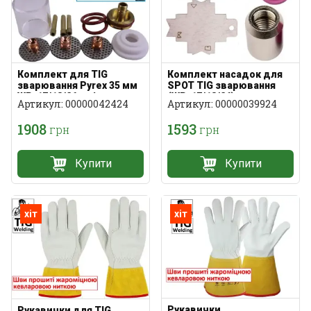
Комплект для TIG
Комплект насадок для
зварювання Pyrex 35 мм
SPOT TIG зварювання
WP-17/18/26 з лінзою
(WP-17/18/26)
Артикул: 00000042424
Артикул: 00000039924
1908
1593
грн
грн
Купити
Купити
хіт
хіт
Рукавички
Рукавички для TIG