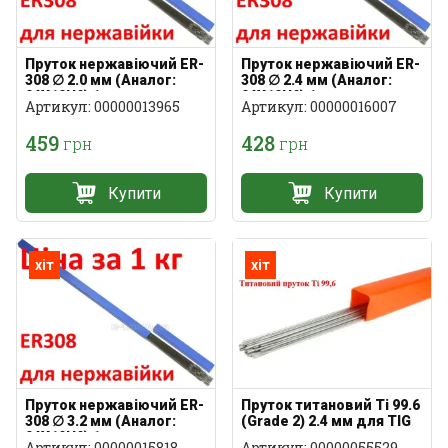
Пруток нержавіючий ER-
Пруток нержавіючий ER-
308 ∅ 2.0 мм (Аналог:
308 ∅ 2.4 мм (Аналог:
04Х19Н9) 1 кг
04Х19Н9) 1 кг
Артикул: 00000013965
Артикул: 00000016007
459
428
грн
грн
Купити
Купити
хіт
хіт
Пруток нержавіючий ER-
Пруток титановий Ti 99.6
308 ∅ 3.2 мм (Аналог:
(Grade 2) 2.4 мм для TIG
04Х19Н9) 1 кг
зварювання
Артикул: 00000015818
Артикул: 00000055529