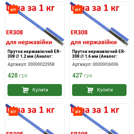
хіт
хіт
Пруток нержавіючий ER-
Пруток нержавіючий ER-
308 ∅ 1.2 мм (Аналог:
308 ∅ 1.6 мм (Аналог:
04Х19Н9) 1 кг
04Х19Н9) 1 кг
Артикул: 00000022958
Артикул: 00000016006
428
427
грн
грн
Купити
Купити
хіт
хіт