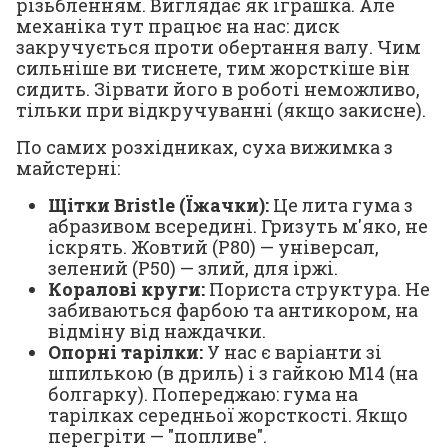
різьбленням. Виглядає як іграшка. Але
механіка тут працює на нас: диск
закручується
проти
обертання валу. Чим
сильніше ви тиснете, тим жорсткіше він
сидить. Зірвати його в роботі неможливо,
тільки при відкручуванні (якщо закисне).
По самих розхідниках, суха вижимка з
майстерні:
Щітки Bristle (Їжачки):
Це лита гума з
абразивом всередині. Гризуть м'яко, не
іскрять. Жовтий (P80) — універсал,
зелений (P50) — злий, для іржі.
Коралові круги:
Пориста структура. Не
забиваються фарбою та антикором, на
відміну від наждачки.
Опорні тарілки:
У нас є варіанти зі
шпилькою (в дриль) і з гайкою М14 (на
болгарку). Попереджаю: гума на
тарілках середньої жорсткості. Якщо
перегріти — "попливе".