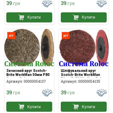
39
39
грн
грн
Купити
Купити
хіт
хіт
Зачисний круг Scotch-
Шліфувальний круг
Brite WorkMan 50мм P80
Scotch-Brite WorkMan
Coarse Roloc
50мм P150 Medium Roloc
Артикул: 00000054137
Артикул: 00000054135
39
39
грн
грн
Купити
Купити