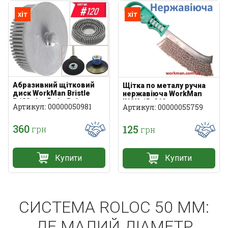
хіт
хіт
Абразивний щітковий
Щітка по металу ручна
диск WorkMan Bristle
нержавіюча WorkMan
Р120 сірий під Roloc
INOX-1R-260
Артикул: 00000050981
Артикул: 00000055759
360
125
грн
грн
Купити
Купити
СИСТЕМА ROLOC 50 ММ:
ДЕ МАЛИЙ ДІАМЕТР