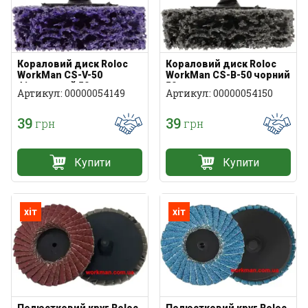
Кораловий диск Roloc
Кораловий диск Roloc
WorkMan CS-V-50
WorkMan CS-B-50 чорний
фіолетовий 50 мм
50 мм
Артикул: 00000054149
Артикул: 00000054150
39
39
грн
грн
Купити
Купити
хіт
хіт
Пелюстковий круг Roloc
Пелюстковий круг Roloc