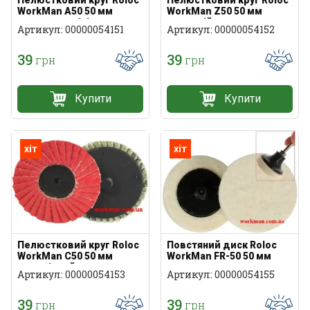
WorkMan A50 50 мм
WorkMan Z50 50 мм
оксид алюмінію
цирконій
Артикул: 00000054151
Артикул: 00000054152
39
39
грн
грн
Купити
Купити
хіт
хіт
Пелюстковий круг Roloc
Повстяний диск Roloc
WorkMan C50 50 мм
WorkMan FR-50 50 мм
керамічний
Артикул: 00000054153
Артикул: 00000054155
39
39
грн
грн