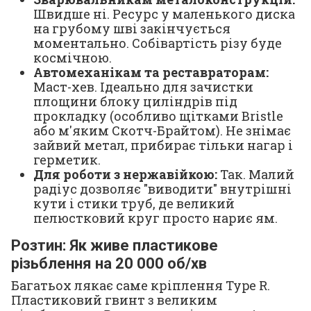
Швидше ні. Ресурс у маленького диска
на грубому шві закінчується
моментально. Собівартість різу буде
космічною.
Автомеханікам та реставраторам:
Маст-хев. Ідеально для зачистки
площини блоку циліндрів під
прокладку (особливо щітками Bristle
або м'яким Скотч-Брайтом). Не знімає
зайвий метал, прибирає тільки нагар і
герметик.
Для роботи з нержавійкою:
Так. Малий
радіус дозволяє "виводити" внутрішні
кути і стики труб, де великий
пелюстковий круг просто нариє ям.
Розтин: Як живе пластикове
різьблення на 20 000 об/хв
Багатьох лякає саме кріплення Type R.
Пластиковий гвинт з великим