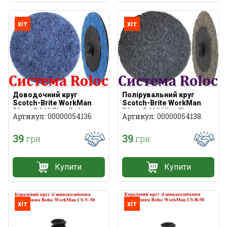
хіт
хіт
Доводочний круг
Полірувальний круг
Scotch-Brite WorkMan
Scotch-Brite WorkMan
50мм P240 Fine Roloc
50мм P600 UltraFine
Артикул: 00000054136
Артикул: 00000054138
Roloc
39
39
грн
грн
Купити
Купити
хіт
хіт