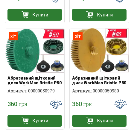
Купити
Купити
хіт
хіт
Абразивний щітковий
Абразивний щітковий
диск WorkMan Bristle Р50
диск WorkMan Bristle Р80
зелений під Roloc
жовтий під Roloc
Артикул: 00000050979
Артикул: 00000050980
360
360
грн
грн
Купити
Купити