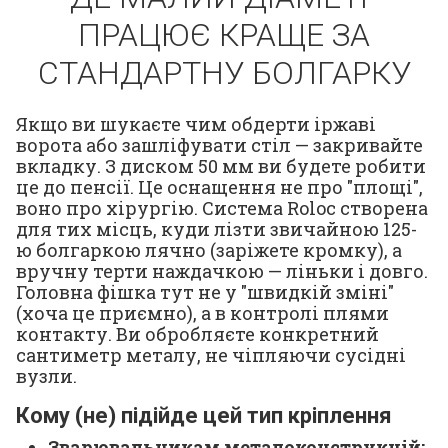
ПРАЦЮЄ КРАЩЕ ЗА
СТАНДАРТНУ БОЛГАРКУ
Якщо ви шукаєте чим обдерти іржаві
ворота або зашліфувати стіл — закривайте
вкладку. З диском 50 мм ви будете робити
це до пенсії. Це оснащення не про "площі",
воно про хірургію. Система Roloc створена
для тих місць, куди лізти звичайною 125-
ю болгаркою лячно (заріжете кромку), а
вручну терти наждачкою — ліньки і довго.
Головна фішка тут не у "швидкій зміні"
(хоча це приємно), а в контролі плями
контакту. Ви обробляєте конкретний
сантиметр металу, не чіпляючи сусідні
вузли.
Кому (не) підійде цей тип кріплення
Зварювальникам металоконструкцій: