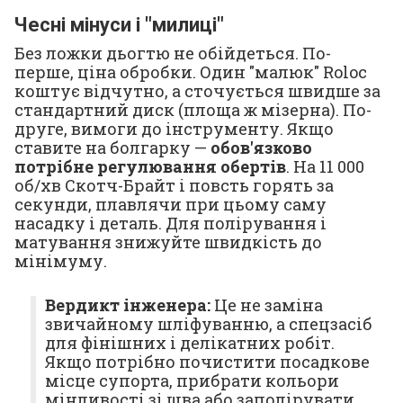
Чесні мінуси і "милиці"
Без ложки дьогтю не обійдеться. По-
перше, ціна обробки. Один "малюк" Roloc
коштує відчутно, а сточується швидше за
стандартний диск (площа ж мізерна). По-
друге, вимоги до інструменту. Якщо
ставите на болгарку —
обов'язково
потрібне регулювання обертів
. На 11 000
об/хв Скотч-Брайт і повсть горять за
секунди, плавлячи при цьому саму
насадку і деталь. Для полірування і
матування знижуйте швидкість до
мінімуму.
Вердикт інженера:
Це не заміна
звичайному шліфуванню, а спецзасіб
для фінішних і делікатних робіт.
Якщо потрібно почистити посадкове
місце супорта, прибрати кольори
мінливості зі шва або заполірувати