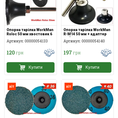
Опорна тарілка WorkMan
Опорна тарілка WorkMan
Roloc 50 мм хвостовик 6
R-М14 50 мм + адаптер
мм
на болгарку
Артикул: 00000054133
Артикул: 00000054140
120
197
грн
грн
Купити
Купити
хіт
хіт