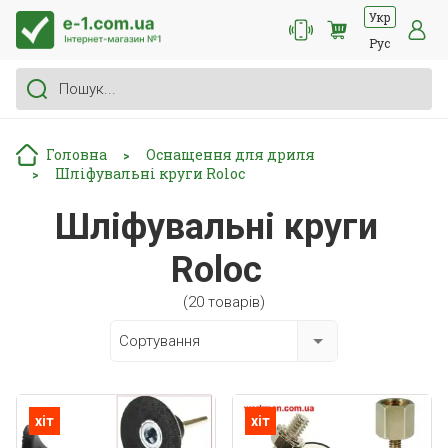
Укр
Рус
Головна
Оснащення для дриля
>
Шліфувальні круги Roloc
>
Шліфувальні круги
Roloc
(20 товарів)
Сортування
хіт
хіт