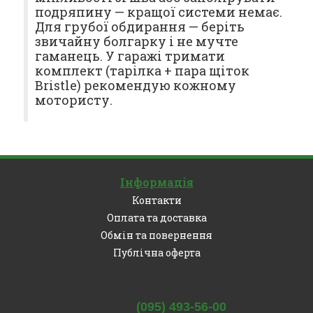
подряпину — кращої системи немає.
Для грубої обдирання — беріть
звичайну болгарку і не мучте
гаманець. У гаражі тримати
комплект (тарілка + пара щіток
Bristle) рекомендую кожному
мотористу.
Інформація
Контакти
Оплата та доставка
Обмін та повернення
Публічна оферта
Залишились питання?
(095) 493-56-00