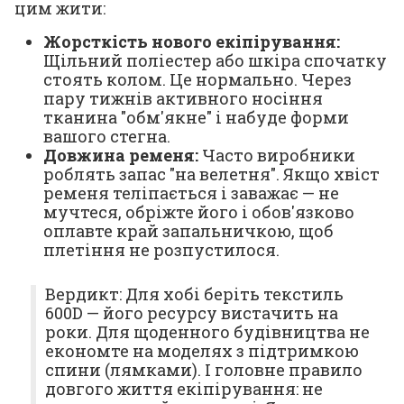
цим жити:
Жорсткість нового екіпірування:
Щільний поліестер або шкіра спочатку
стоять колом. Це нормально. Через
пару тижнів активного носіння
тканина "обм'якне" і набуде форми
вашого стегна.
Довжина ременя:
Часто виробники
роблять запас "на велетня". Якщо хвіст
ременя теліпається і заважає — не
мучтеся, обріжте його і обов'язково
оплавте край запальничкою, щоб
плетіння не розпустилося.
Вердикт: Для хобі беріть текстиль
600D — його ресурсу вистачить на
роки. Для щоденного будівництва не
економте на моделях з підтримкою
спини (лямками). І головне правило
довгого життя екіпірування: не