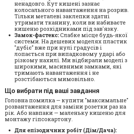
ненадовго. Кут кишені зазнає
колосального навантаження на розрив.
Тільки металеві заклепки здатні
утримати тканину, коли ви набиваєте
кишеню розхідниками під зав'язку.
Замок-фастекс:
Слабке місце будь-якої
системи. На дешевих моделях пластик
"дубіє" вже при нулі градусів і
лопається при випадковому ударі або
різкому нахилі. Ми відбирали моделі з
широкими, масивними замками, які
тримають навантаження і не
розстібаються мимовільно.
Що вибрати під ваші завдання
Головна помилка — купити "максимальне"
розвантаження для заміни розетки раз на
рік. Або навпаки — маленьку кишеню для
монтажу гіпсокартону.
Для епізодичних робіт (Дім/Дача):