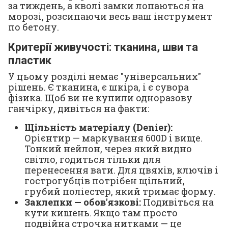
за тиждень, а кволі замки лопаються на
морозі, розсипаючи весь ваш інструмент
по бетону.
Критерії живучості: тканина, шви та
пластик
У цьому розділі немає "універсальних"
рішень. Є тканина, є шкіра, і є сувора
фізика. Щоб ви не купили одноразову
ганчірку, дивіться на факти:
Щільність матеріалу (Denier):
Орієнтир — маркування 600D і вище.
Тонкий нейлон, через який видно
світло, годиться тільки для
перенесення вати. Для цвяхів, ключів і
гострогубців потрібен щільний,
грубий поліестер, який тримає форму.
Заклепки — обов'язкові:
Подивіться на
кути кишень. Якщо там просто
подвійна строчка нитками — це