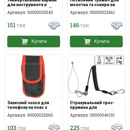
для инструмента и
молотка та сокири на
крепежа (усиленный)
пояс
Артикул: 00000032042
Артикул: 00000022661
151
146
грн
грн
Купити
Купити
Захисний чохол для
Страхувальний трос-
телефону на пояс з
пружина для
клапаном на липучці
інструменту (до 3 кг)
Артикул: 00000022660
Артикул: 00000046191
103
225
грн
грн