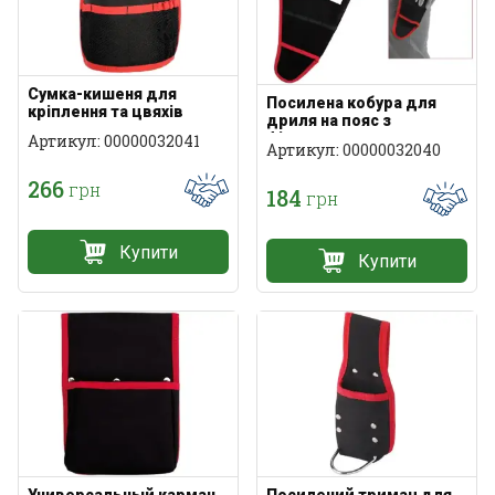
Сумка-кишеня для
Посилена кобура для
кріплення та цвяхів
дриля на пояс з
посилена заклепками
фіксатором на кнопках
Артикул: 00000032041
Артикул: 00000032040
266
грн
184
грн
Купити
Купити
Универсальный карман
Посилений тримач для