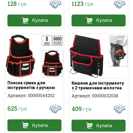
128
1123
грн
грн
Купити
Купити
Поясна сумка для
Кишеня для інструменту
інструментів з ручкою
з 2 тримачами молотка
для перенесення (8
(8 відділень)
Артикул: 00000044202
Артикул: 00000032038
кишень)
625
409
грн
грн
Купити
Купити