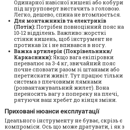
Одинарної навісної кишені або кобури
під шуруповерт вистачить з головою.
Легко, дешево, спина не втомлюється.
Для монтажників та електриків
(Потік):
Потрібен повноцінний пояс на
10-12 відділень. Важливо: жорсткі
стінки кишень, щоб інструмент не
протикав їх і не впивався в ногу.
Важка артилерія (Покрівельники/
Каркасники):
Якщо вага екіпіровки
перевалює за 3-4 кг, звичайний пояс
почне сповзати разом зі штанами або
перетискати живіт. Тут працює тільки
система з плечовими лямками
(розвантажувальний жилет). Вона
переносить вагу з попереку на плечі,
рятуючи ваш хребет до кінця зміни.
Приховані нюанси експлуатації
Ідеального інструменту не буває, скрізь є
компроміси. Ось що може дратувати, і як з