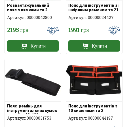
Розвантажувальний
Пояс для інструментів зі
пояс з лямками та 2
шкіряним ременем та 21
сумками для
кишенею
Артикул: 00000042800
Артикул: 00000024427
інструментів
2195
1991
грн
грн
Купити
Купити
Пояс-ремінь для
Пояс для інструментів з
інструментальних сумок
10 кишенями та 2
та кобур 90-120 см
тримачами молотка
Артикул: 00000031753
Артикул: 00000044197