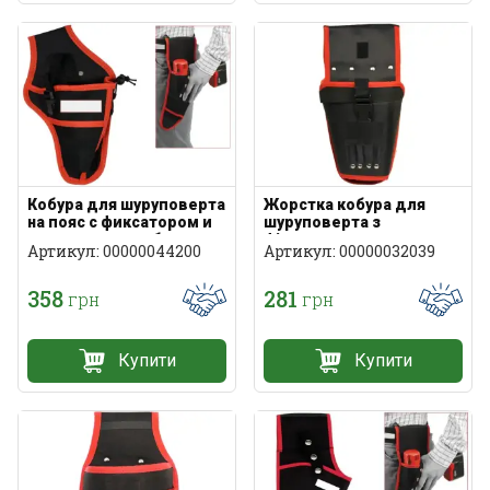
Кобура для шуруповерта
Жорстка кобура для
на пояс с фиксатором и
шуруповерта з
карманами для бит
фіксатором та кишенями
Артикул: 00000044200
Артикул: 00000032039
для біт
358
281
грн
грн
Купити
Купити