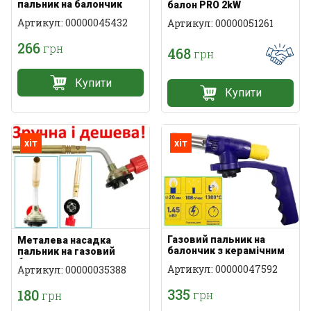
пальник на балончик
балон PRO 2kW
Артикул: 00000045432
Артикул: 00000051261
266
грн
468
грн
Купити
Купити
хіт
хіт
Газовий пальник на
Металева насадка
балончик з керамічним
пальник на газовий
соплом
балон
Артикул: 00000047592
Артикул: 00000035388
335
180
грн
грн