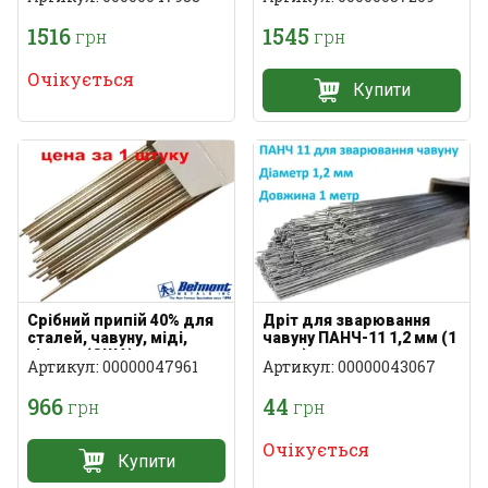
47) Utp 3040 M
1516
1545
грн
грн
Очікується
Купити
Срібний припій 40% для
Дріт для зварювання
сталей, чавуну, міді,
чавуну ПАНЧ-11 1,2 мм (1
нікелю (США)
метр)
Артикул: 00000047961
Артикул: 00000043067
966
44
грн
грн
Очікується
Купити