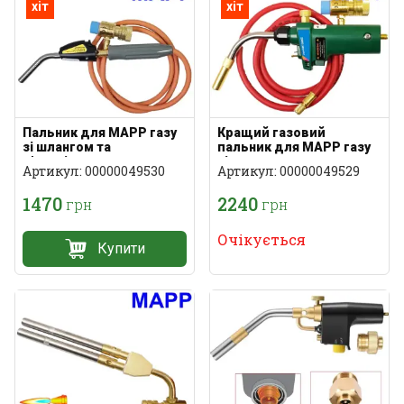
хіт
хіт
Пальник для MAPP газу
Кращий газовий
зі шлангом та
пальник для MAPP газу
п'єзопідпалом
зі шлангом
Артикул: 00000049530
Артикул: 00000049529
1470
2240
грн
грн
Очікується
Купити