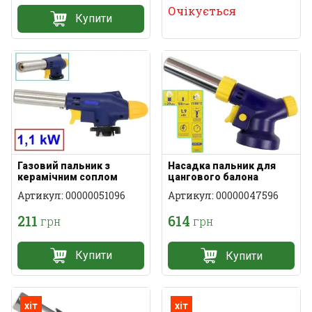
Очікується
Купити
Газовий пальник з
Насадка пальник для
керамічним соплом
цангового балона
Артикул: 00000051096
Артикул: 00000047596
211
614
грн
грн
Купити
Купити
хіт
хіт