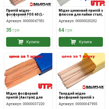
Припій мідно-
Мідно цинковий припій з
фосфорний FOS 60 (L-
флюсом для пайки сталі,
CuP6) 2х2х500 мм для
чавуну, міді
Артикул: 00000047951
Артикул: 00000020252
міді
35
64
грн
грн
Купити
Купити
Мідно фосфорний
Твердий мідно
припій (Австрія) для
фосфорний припій з
міді та її сплавів
вмістом срібла 2%
Артикул: 00000037220
Артикул: 00000047955