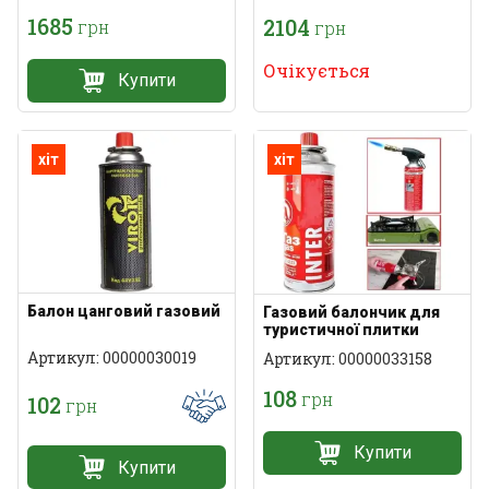
1685
2104
грн
грн
Очікується
Купити
хіт
хіт
Балон цанговий газовий
Газовий балончик для
туристичної плитки
Артикул: 00000030019
Артикул: 00000033158
108
грн
102
грн
Купити
Купити