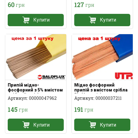
60
127
грн
грн
Купити
Купити
Припій мідно-
Мідно фосфорний
фосфорний з 5% вмістом
припій з вмістом срібла
срібла (Італія)
5% (Австрія)
Артикул: 00000047962
Артикул: 00000037211
145
191
грн
грн
Купити
Купити