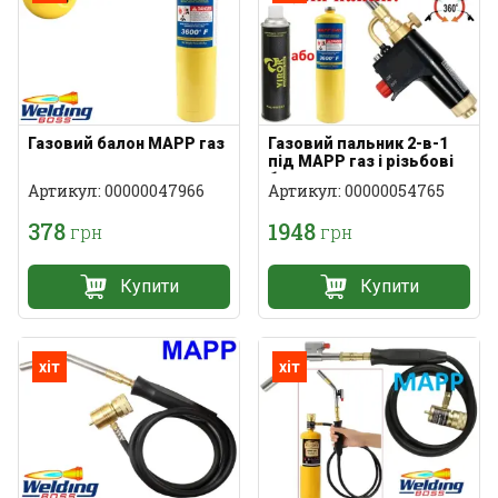
Газовий балон MAPP газ
Газовий пальник 2-в-1
під MAPP газ і різьбові
балони
Артикул: 00000047966
Артикул: 00000054765
378
1948
грн
грн
Купити
Купити
хіт
хіт