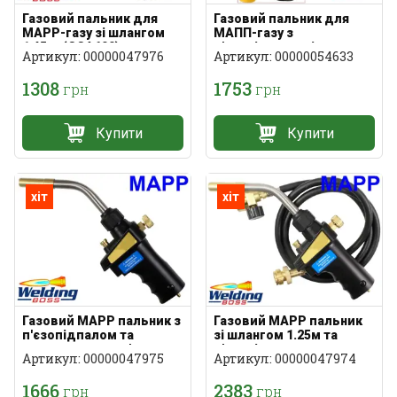
Газовий пальник для
Газовий пальник для
MAPP-газу зі шлангом
МАПП-газу з
1.45 м (CGA600)
п'єзопідпалом і шлангом
Артикул: 00000047976
Артикул: 00000054633
1.25 м
1308
1753
грн
грн
Купити
Купити
хіт
хіт
Газовий MAPP пальник з
Газовий MAPP пальник
п'єзопідпалом та
зі шлангом 1.25м та
вихровим полум'ям
п'єзопідпалом
Артикул: 00000047975
Артикул: 00000047974
1666
2383
грн
грн