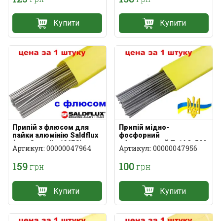
Купити
Купити
Припій з флюсом для
Припій мідно-
пайки алюмінію Saldflux
фосфорний
(тип Castolin 196FC)
офлюсований П-14 3х500
Артикул: 00000047964
Артикул: 00000047956
1,3х3х500 мм
мм
159
100
грн
грн
Купити
Купити