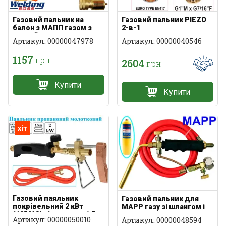
Газовий пальник на
Газовий пальник PIEZO
балон з МАПП газом з
2-в-1
подвійним соплом
Артикул: 00000047978
Артикул: 00000040546
1157
грн
2604
грн
Купити
Купити
хіт
Газовий паяльник
Газовий пальник для
покрівельний 2 кВт
MAPP газу зі шлангом і
(1850°C) зі шлангом 1.5 м
клапаном
Артикул: 00000050010
Артикул: 00000048594