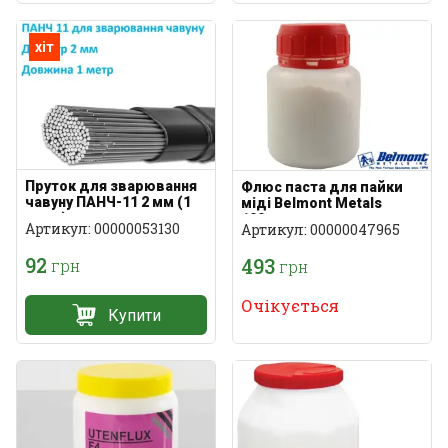
хіт
Пруток для зварювання
Флюс паста для пайки
чавуну ПАНЧ-11 2 мм (1
міді Belmont Metals
метр)
100грам
Артикул: 00000053130
Артикул: 00000047965
92
493
грн
грн
Очікується
Купити