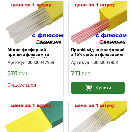
Мідно фосфорний
Припій мідно фосфорний
припій з флюсом та
з 15% срібла і флюсовим
вмістом срібла 12%
покриттям Італія
Артикул: 00000047959
Артикул: 00000047958
(Італія)
370
771
грн
грн
Очікується
Купити