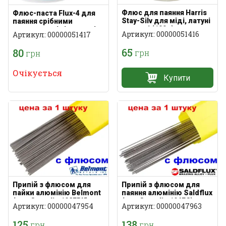
Флюс для паяння Harris
Флюс-паста Flux-4 для
Stay-Silv для міді, латуні
паяння срібними
та сталі (100 г)
припоями міді та сталі
Артикул: 00000051416
Артикул: 00000051417
65
80
грн
грн
Очікується
Купити
Припій з флюсом для
Припій з флюсом для
пайки алюмінію Belmont
паяння алюмінію Saldflux
(тип Castolin 192FBK)
(тип Castolin 196FC)
Артикул: 00000047954
Артикул: 00000047963
2х500 мм
1.14х3х500 мм
125
138
грн
грн