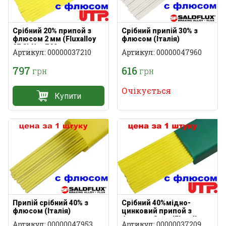
Срібний 20% припой з
Срібний припій 30% з
флюсом 2 мм (Fluxalloy
флюсом (Італія)
27 S) Utp 7 M
Артикул: 00000037210
Артикул: 00000047960
797
616
грн
грн
Очікується
Купити
Припій срібний 40% з
Срібний 40%мідно-
флюсом (Італія)
цинковий припой з
флюсом 2 мм (Fluxalloy
Артикул: 00000047953
Артикул: 00000037209