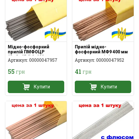
Мідно-фосфорний
Припій мідно-
припій ПМФОЦР
фосфорний МФ9 400 мм
(CuSn4P6) 3х400 мм для
для паяння міді
Артикул: 00000047957
Артикул: 00000047952
міді
55
41
грн
грн
Купити
Купити