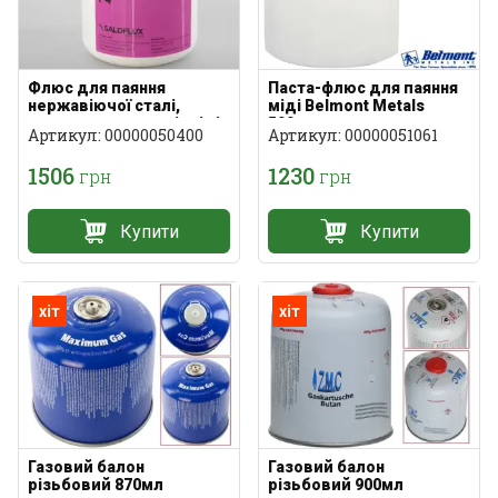
Флюс для паяння
Паста-флюс для паяння
нержавіючої сталі,
міді Belmont Metals
оцинкування, сталі, міді
500грам
Артикул: 00000050400
Артикул: 00000051061
1506
1230
грн
грн
Купити
Купити
хіт
хіт
Газовий балон
Газовий балон
різьбовий 900мл
різьбовий 870мл