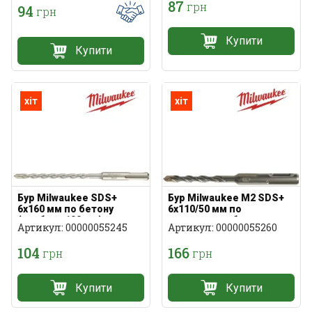
87
грн
94
грн
Купити
Купити
хіт
хіт
Бур Milwaukee SDS+
Бур Milwaukee M2 SDS+
6x160 мм по бетону
6x110/50 мм по
(глибина 100 мм)
армованому бетону
Артикул: 00000055245
Артикул: 00000055260
104
166
грн
грн
Купити
Купити