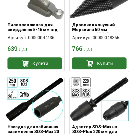
Пиловловлювач для
Дровокол конусний
свердління 5-16 мм під
Морквина 50 мм
пилосос
хвостовик SDS-Plus
Артикул: 00000044136
Артикул: 00000048365
639
766
грн
грн
Купити
Купити
Насадка для забивання
Адаптер SDS-Max на
заземлення SDS-Max 20
SDS-Plus 220 мм для