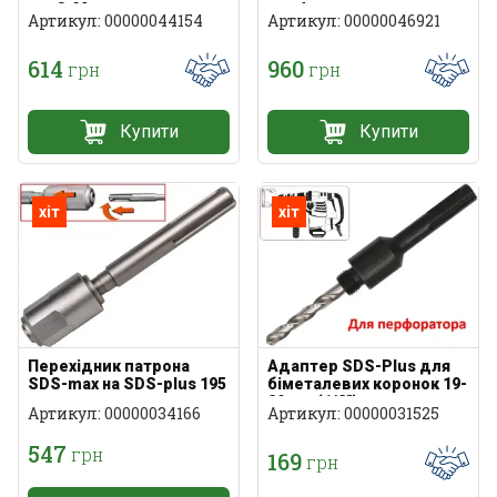
мм CrMo
перфоратора
Артикул: 00000044154
Артикул: 00000046921
614
960
грн
грн
Купити
Купити
хіт
хіт
Перехідник патрона
Адаптер SDS-Plus для
SDS-max на SDS-plus 195
біметалевих коронок 19-
мм
29 мм (1/2")
Артикул: 00000034166
Артикул: 00000031525
547
грн
169
грн