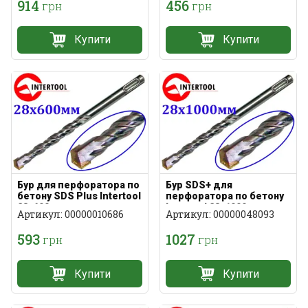
914
456
грн
грн
Купити
Купити
Бур для перфоратора по
Бур SDS+ для
бетону SDS Plus Intertool
перфоратора по бетону
28х600мм
Intertool 28х1000мм
Артикул: 00000010686
Артикул: 00000048093
593
1027
грн
грн
Купити
Купити