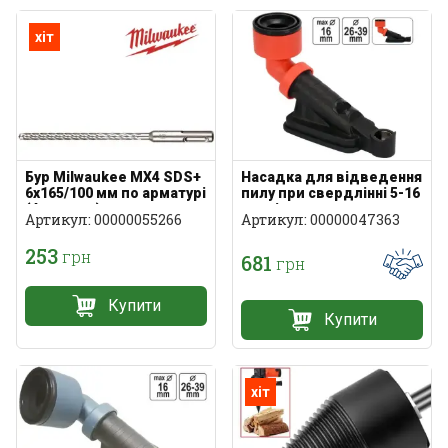
хіт
Бур Milwaukee MX4 SDS+
Насадка для відведення
6x165/100 мм по арматурі
пилу при свердлінні 5-16
(4 кромки)
мм під пилосос
Артикул: 00000055266
Артикул: 00000047363
253
грн
681
грн
Купити
Купити
хіт