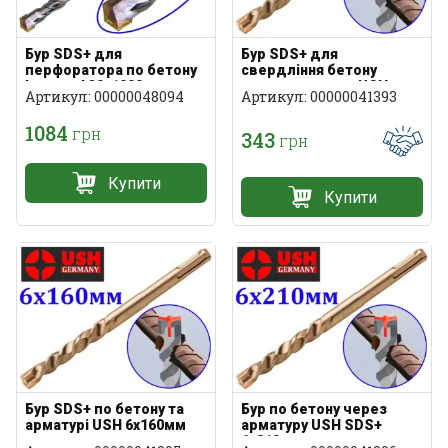
Бур SDS+ для
Бур SDS+ для
перфоратора по бетону
свердління бетону
Intertool 30х1000мм
через арматуру USH
Артикул: 00000048094
Артикул: 00000041393
6х110мм
1084
грн
343
грн
Купити
Купити
Бур SDS+ по бетону та
Бур по бетону через
арматурі USH 6х160мм
арматуру USH SDS+
6х210мм