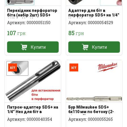
Перехідник перфоратор
Адаптер для біт в
біта (набір 2шт) SDS+
перфоратор SDS+ на 1/4"
1/4" Cr-Mo 60мм
Hex (60 мм)
Артикул: 00000051150
Артикул: 00000054529
107
85
грн
грн
Купити
Купити
хіт
хіт
Патрон-адаптер SDS+ на
Бур Milwaukee SDS+
1/4" Hex для біт в
6x110 мм по бетону (2-
перфоратор
ріжучий)
Артикул: 00000040354
Артикул: 00000055265