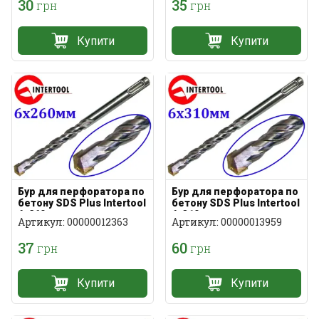
30
35
грн
грн
Купити
Купити
Бур для перфоратора по
Бур для перфоратора по
бетону SDS Plus Intertool
бетону SDS Plus Intertool
6х260мм
6х310мм
Артикул: 00000012363
Артикул: 00000013959
37
60
грн
грн
Купити
Купити