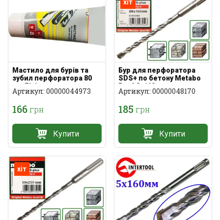
хіт
Мастило для бурів та
Бур для перфоратора
зубил перфоратора 80
SDS+ по бетону Metabo
мл Літієве
Pro4 8х160мм
Артикул: 00000044973
Артикул: 00000048170
166
185
грн
грн
Купити
Купити
хіт