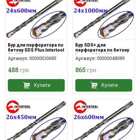
Бур для перфоратора по
Бур SDS+ для
бетону SDS Plus Intertool
перфоратора по бетону
24х600мм
Intertool 24х1000мм
Артикул: 00000010685
Артикул: 00000048089
488
865
грн
грн
Купити
Купити