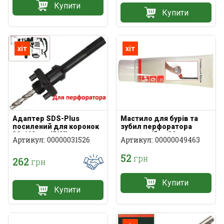
Купити
Купити
хіт
хіт
Адаптер SDS-Plus
Мастило для бурів та
посилений для коронок
зубил перфоратора
32-140 мм (5/8")
термостійке 30 мл
Артикул: 00000031526
Артикул: 00000049463
52
грн
262
грн
Купити
Купити