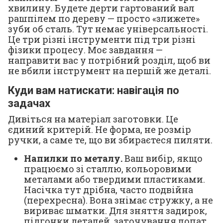
хвилину. Будете дерти гартований вал
рашпілем по дереву — просто «злижете»
зуби об сталь. Тут немає універсальності.
Це три різні інструменти під три різні
фізики процесу. Моє завдання —
направити вас у потрібний розділ, щоб ви
не вбили інструмент на першій же деталі.
Куди вам натискати: навігація по
задачах
Дивіться на матеріал заготовки. Це
єдиний критерій. Не форма, не розмір
ручки, а саме те, що ви збираєтеся пиляти.
Напилки по металу.
Ваш вибір, якщо
працюємо зі сталлю, кольоровими
металами або твердими пластиками.
Насічка тут дрібна, часто подвійна
(перехресна). Вона знімає стружку, а не
вириває шматки. Для зняття задирок,
підгонки деталей, заточування лопат