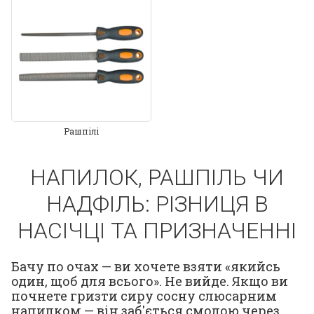
Рашпілі
НАПИЛОК, РАШПІЛЬ ЧИ
НАДФІЛЬ: РІЗНИЦЯ В
НАСІЧЦІ ТА ПРИЗНАЧЕННІ
Бачу по очах — ви хочете взяти «якийсь
один, щоб для всього». Не вийде. Якщо ви
почнете гризти сиру сосну слюсарним
напилком — він заб'ється смолою через