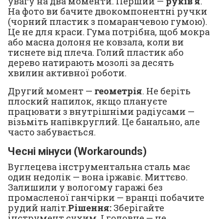
увагу на два моменти. Перший —
руків'я
.
На фото ви бачите двокомпонентні ручки
(чорний пластик з помаранчевою гумою).
Це не для краси. Гума потрібна, щоб мокра
або масна долоня не ковзала, коли ви
тиснете від плеча. Голий пластик або
дерево натирають мозолі за десять
хвилин активної роботи.
Другий момент —
геометрія
. Не беріть
плоский напилок, якщо плануєте
працювати з внутрішніми радіусами —
візьміть напівкруглий. Це банально, але
часто забувається.
Чесні мінуси (Workarounds)
Вуглецева інструментальна сталь має
один недолік — вона іржавіє. Миттєво.
Залишили у вологому гаражі без
промасленої ганчірки — вранці побачите
рудий наліт.
Рішення:
Зберігайте
інструмент сухим. І головне — не