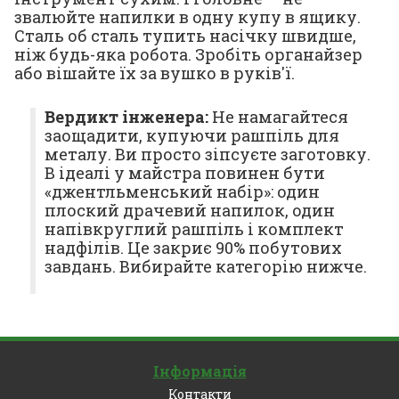
звалюйте напилки в одну купу в ящику.
Сталь об сталь тупить насічку швидше,
ніж будь-яка робота. Зробіть органайзер
або вішайте їх за вушко в руків'ї.
Вердикт інженера:
Не намагайтеся
заощадити, купуючи рашпіль для
металу. Ви просто зіпсуєте заготовку.
В ідеалі у майстра повинен бути
«джентльменський набір»: один
плоский драчевий напилок, один
напівкруглий рашпіль і комплект
надфілів. Це закриє 90% побутових
завдань. Вибирайте категорію нижче.
Інформація
Контакти