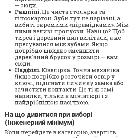
— сюди.
Рашпілі.
Це чиста столярка та
гіпсокартон. Зуби тут не нарізані, а
вибиті окремими «пірамідками». Між
ними великі пропуски. Навіщо? Щоб
тирса і деревний пил вилітали, а не
пресувалися між зубами. Якщо
потрібно швидко зменшити
дерев'яний брусок у розмірі — вам
сюди.
Надфілі.
Ювелірка. Точна механіка.
Якщо потрібно розточити отвір у
ключі, підігнати личинку замка або
зачистити контакти. Це ті ж самі
напилки, тільки в мініатюрі і з
найдрібнішою насічкою.
На що дивитися при виборі
(Інженерний мінімум)
Коли перейдете в категорію, зверніть