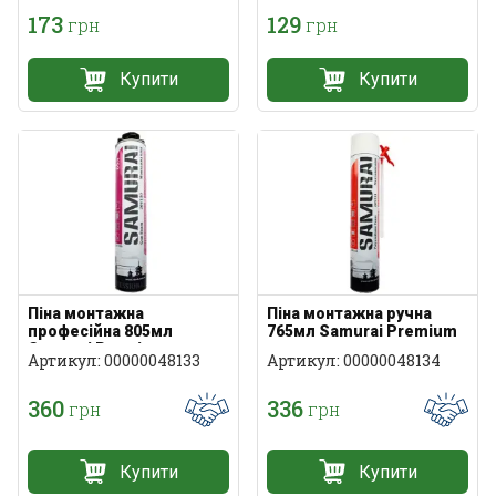
173
129
грн
грн
Купити
Купити
Піна монтажна
Піна монтажна ручна
професійна 805мл
765мл Samurai Premium
Samurai Premium
Артикул: 00000048133
Артикул: 00000048134
360
336
грн
грн
Купити
Купити