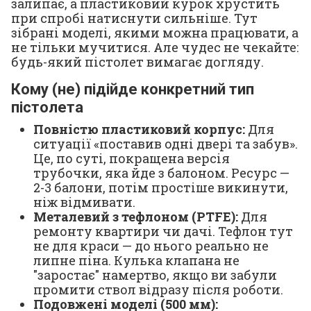
залипає, а пластиковий курок хрустить
при спробі натиснути сильніше. Тут
зібрані моделі, якими можна працювати, а
не тільки мучитися. Але чудес не чекайте:
будь-який пістолет вимагає догляду.
Кому (не) підійде конкретний тип
пістолета
Повністю пластиковий корпус:
Для
ситуації «поставив одні двері та забув».
Це, по суті, покращена версія
трубочки, яка йде з балоном. Ресурс —
2-3 балони, потім простіше викинути,
ніж відмивати.
Металевий з тефлоном (PTFE):
Для
ремонту квартири чи дачі. Тефлон тут
не для краси — до нього реально не
липне піна. Кулька клапана не
"заростає" намертво, якщо ви забули
промити ствол відразу після роботи.
Подовжені моделі (500 мм):