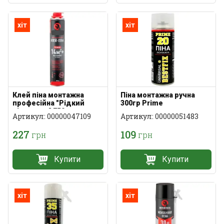
хіт
хіт
Клей піна монтажна
Піна монтажна ручна
професійна ″Рідкий
300гр Prime
пінопласт″ 750мл
Артикул: 00000047109
Артикул: 00000051483
227
109
грн
грн
Купити
Купити
хіт
хіт