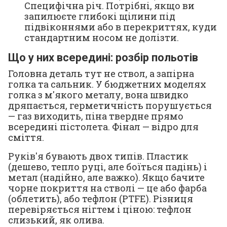
Специфічна річ. Потрібні, якщо ви
запилюєте глибокі щілини під
підвіконнями або в перекриттях, куди
стандартним носом не долізти.
Що у них всередині: розбір польотів
Головна деталь тут не ствол, а запірна
голка та сальник. У бюджетних моделях
голка з м'якого металу, вона швидко
дряпається, герметичність порушується
— газ виходить, піна твердне прямо
всередині пістолета. Фінал — відро для
сміття.
Руків'я бувають двох типів. Пластик
(дешево, тепло руці, але боїться падінь) і
метал (надійно, але важко). Якщо бачите
чорне покриття на стволі — це або фарба
(облетить), або тефлон (PTFE). Різниця
перевіряється нігтем і ціною: тефлон
слизький, як олива.