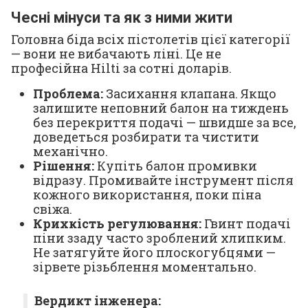
Чесні мінуси та як з ними жити
Головна біда всіх пістолетів цієї категорії
— вони не вибачають ліні. Це не
професійна Hilti за сотні доларів.
Проблема:
Засихання клапана. Якщо
залишите неповний балон на тиждень
без перекриття подачі — швидше за все,
доведеться розбирати та чистити
механічно.
Рішення:
Купіть балон промивки
відразу. Промивайте інструмент після
кожного використання, поки піна
свіжа.
Крихкість регулювання:
Гвинт подачі
піни ззаду часто зроблений хлипким.
Не затягуйте його плоскогубцями —
зірвете різьблення моментально.
Вердикт інженера: