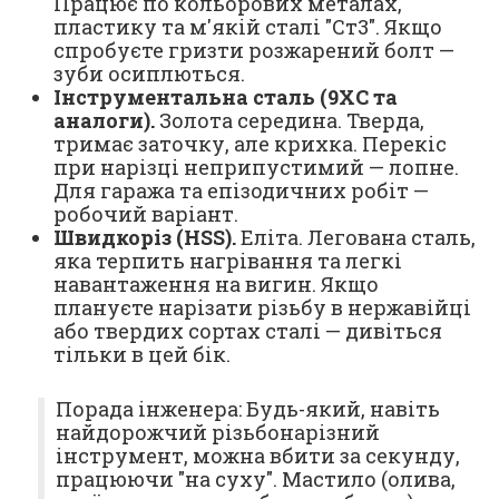
Працює по кольорових металах,
пластику та м'якій сталі "Ст3". Якщо
спробуєте гризти розжарений болт —
зуби осиплються.
Інструментальна сталь (9ХС та
аналоги).
Золота середина. Тверда,
тримає заточку, але крихка. Перекіс
при нарізці неприпустимий — лопне.
Для гаража та епізодичних робіт —
робочий варіант.
Швидкоріз (HSS).
Еліта. Легована сталь,
яка терпить нагрівання та легкі
навантаження на вигин. Якщо
плануєте нарізати різьбу в нержавійці
або твердих сортах сталі — дивіться
тільки в цей бік.
Порада інженера: Будь-який, навіть
найдорожчий різьбонарізний
інструмент, можна вбити за секунду,
працюючи "на суху". Мастило (олива,