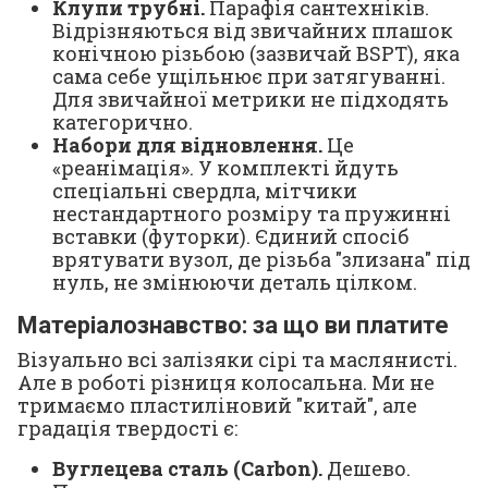
Клупи трубні.
Парафія сантехніків.
Відрізняються від звичайних плашок
конічною різьбою (зазвичай BSPT), яка
сама себе ущільнює при затягуванні.
Для звичайної метрики не підходять
категорично.
Набори для відновлення.
Це
«реанімація». У комплекті йдуть
спеціальні свердла, мітчики
нестандартного розміру та пружинні
вставки (футорки). Єдиний спосіб
врятувати вузол, де різьба "злизана" під
нуль, не змінюючи деталь цілком.
Матеріалознавство: за що ви платите
Візуально всі залізяки сірі та маслянисті.
Але в роботі різниця колосальна. Ми не
тримаємо пластиліновий "китай", але
градація твердості є:
Вуглецева сталь (Carbon).
Дешево.