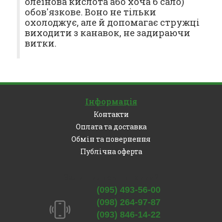
олеїнова кислота або хоча б сало)
обов'язкове. Воно не тільки
охолоджує, але й допомагає стружці
виходити з канавок, не задираючи
витки.
Інформація
Контакти
Оплата та доставка
Обмін та повернення
Публічна оферта
Залишились питання?
(095) 493-56-00
(098) 264-97-87
(093) 846-14-22