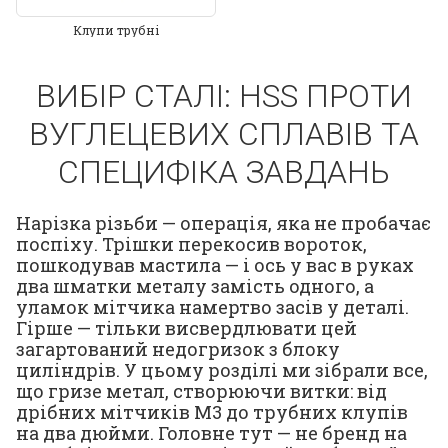
Клупи трубні
ВИБІР СТАЛІ: HSS ПРОТИ
ВУГЛЕЦЕВИХ СПЛАВІВ ТА
СПЕЦИФІКА ЗАВДАНЬ
Нарізка різьби — операція, яка не пробачає
поспіху. Трішки перекосив вороток,
пошкодував мастила — і ось у вас в руках
два шматки металу замість одного, а
уламок мітчика намертво засів у деталі.
Гірше — тільки висвердлювати цей
загартований недогризок з блоку
циліндрів. У цьому розділі ми зібрали все,
що гризе метал, створюючи витки: від
дрібних мітчиків М3 до трубних клупів
на два дюйми. Головне тут — не бренд на