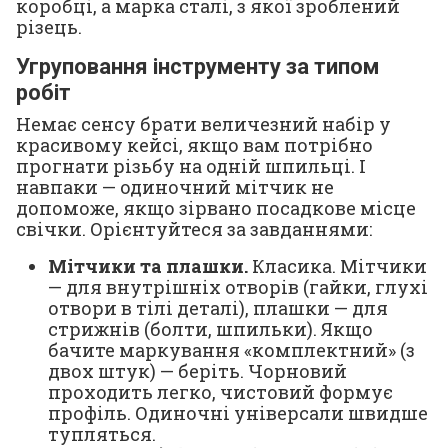
коробці, а марка сталі, з якої зроблений
різець.
Угруповання інструменту за типом
робіт
Немає сенсу брати величезний набір у
красивому кейсі, якщо вам потрібно
прогнати різьбу на одній шпильці. І
навпаки — одиночний мітчик не
допоможе, якщо зірвано посадкове місце
свічки. Орієнтуйтеся за завданнями:
Мітчики та плашки.
Класика. Мітчики
— для внутрішніх отворів (гайки, глухі
отвори в тілі деталі), плашки — для
стрижнів (болти, шпильки). Якщо
бачите маркування «комплектний» (з
двох штук) — беріть. Чорновий
проходить легко, чистовий формує
профіль. Одиночні універсали швидше
тупляться.