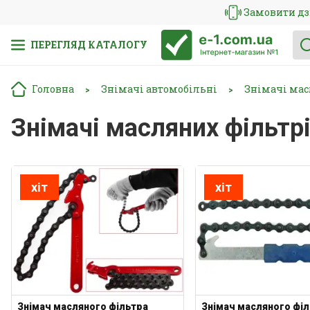
Замовити дз
ПЕРЕГЛЯД КАТАЛОГУ
Головна
Знімачі автомобільні
Знімачі мас
>
>
Знімачі масляних фільтр
хіт
хіт
Знімач масляного фільтра
Знімач масляного фі