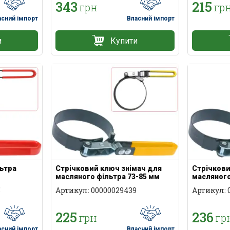
343
215
грн
гр
асний імпорт
Власний імпорт
и
Купити
льтра
Стрічковий ключ знімач для
Стрічкови
масляного фільтра 73-85 мм
масляного
5
Артикул: 00000029439
Артикул: 
225
236
грн
гр
асний імпорт
Власний імпорт