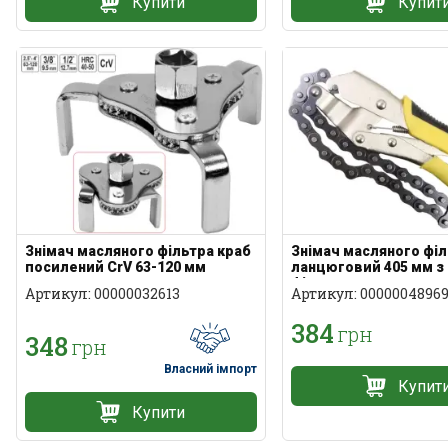
Купити
Купит
Знімач масляного фільтра краб
Знімач масляного фі
посилений CrV 63-120 мм
ланцюговий 405 мм з
фіксатором
Артикул: 00000032613
Артикул: 0000004896
384
грн
348
грн
Власний імпорт
Купит
Купити