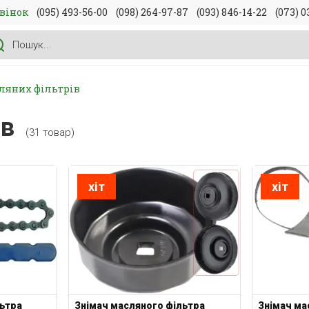
вінок
(095) 493-56-00
(098) 264-97-87
(093) 846-14-22
(073) 0
ляних фільтрів
ів
(31 товар)
хіт
хіт
льтра
Знімач масляного фільтра
Знімач ма