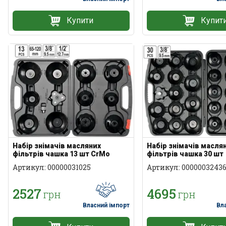
Купити
Купит
Набір знімачів масляних
Набір знімачів масля
фільтрів чашка 13 шт CrMo
фільтрів чашка 30 шт
Артикул: 00000031025
Артикул: 0000003243
2527
4695
грн
грн
Власний імпорт
Вл