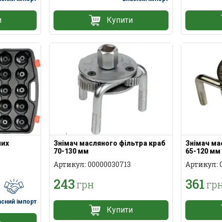
и
Купити
Знімач масляного фільтра краб
них
Знімач ма
70-130 мм
65-120 мм
Артикул: 00000030713
6
Артикул: 
243
361
грн
гр
асний імпорт
Купити