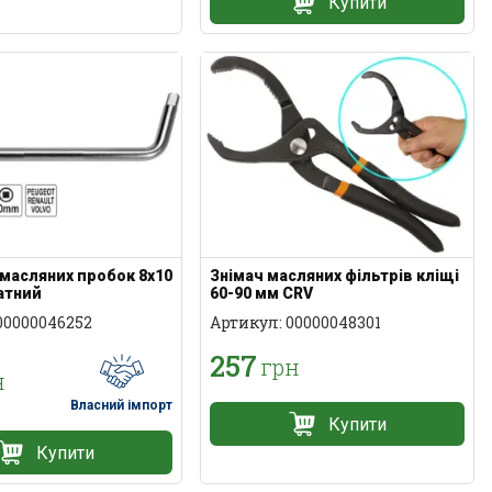
Купити
масляних пробок 8x10
Знімач масляних фільтрів кліщі
атний
60-90 мм CRV
00000046252
Артикул: 00000048301
257
грн
н
Власний імпорт
Купити
Купити