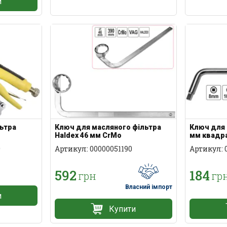
и
льтра
Ключ для масляного фільтра
Ключ для 
Haldex 46 мм CrMo
мм квадр
9
Артикул: 00000051190
Артикул: 
592
184
грн
гр
Власний імпорт
и
Купити