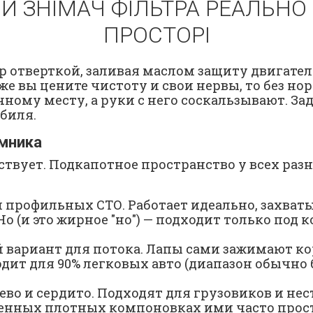
ИЙ ЗНІМАЧ ФІЛЬТРА РЕАЛЬ
ПРОСТОРІ
 отверткой, заливая маслом защиту двигателя
и же вы цените чистоту и свои нервы, то без 
ому месту, а руки с него соскальзывают. Зад
биля.
емника
ствует. Подкапотное пространство у всех раз
профильных СТО. Работает идеально, захваты
 (и это жирное "но") — подходит только под 
вариант для потока. Лапы сами зажимают ко
дит для 90% легковых авто (диапазон обычно 6
ево и сердито. Подходят для грузовиков и не
еменных плотных компоновках ими часто прост