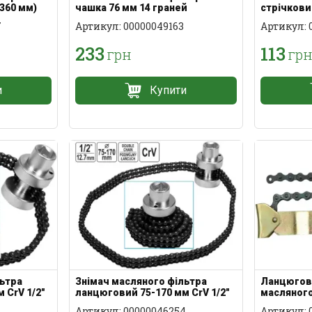
360 мм)
чашка 76 мм 14 граней
стрічкови
7
Артикул: 00000049163
Артикул: 
233
113
грн
гр
и
Купити
льтра
Знімач масляного фільтра
Ланцюгов
 CrV 1/2"
ланцюговий 75-170 мм CrV 1/2"
масляного
Артикул: 00000046254
Артикул: 