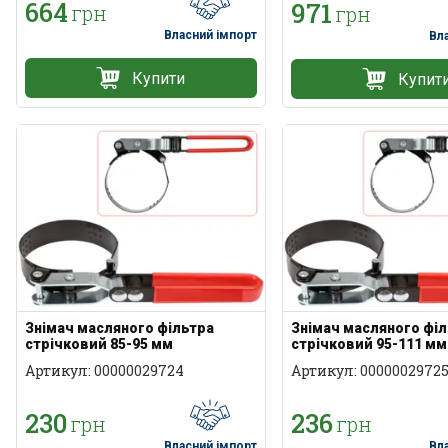
664
971
грн
грн
Власний імпорт
Вл
Купити
Купит
Знімач масляного фільтра
Знімач масляного фі
стрічковий 85-95 мм
стрічковий 95-111 мм
Артикул: 00000029724
Артикул: 0000002972
230
236
грн
грн
Власний імпорт
Вл