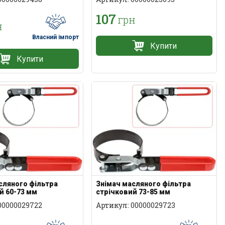
107
грн
н
Власний імпорт
Купити
Купити
сляного фільтра
Знімач масляного фільтра
й 60-73 мм
стрічковий 73-85 мм
00000029722
Артикул: 00000029723