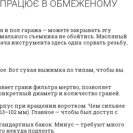
НО ПРАЦЮЄ В ОБМЕЖЕНОМУ
 и пол гаража — можете закрывать эту
нормального съемника не обойтись. Масляный
ача инструмента здесь одна: сорвать резьбу,
ное. Вот сухая выжимка по типам, чтобы вы
вает грани фильтра мертво, позволяет
конкретный диаметр и количество граней.
рпус при вращении воротком. Чем сильнее
3–102 мм). Главное — чтобы был доступ с
стандартных банок. Минус — требуют много
о некуда подлезть.