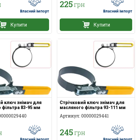
225
н
грн
Власний імпорт
Власний імпорт
Купити
Купити
й ключ знімач для
Стрічковий ключ знімач для
 фільтра 83-95 мм
масляного фільтра 93-111 мм
00000029440
Артикул: 00000029441
245
н
грн
Власний імпорт
Власний імпорт