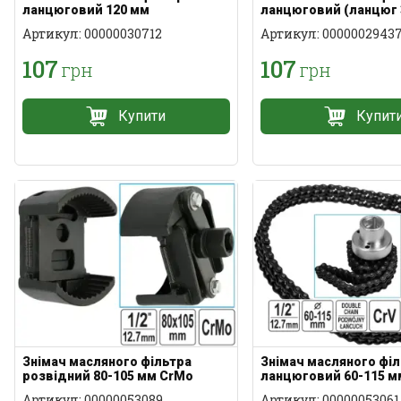
ланцюговий 120 мм
ланцюговий (ланцюг 
Артикул: 00000030712
Артикул: 0000002943
107
107
грн
грн
Купити
Купит
Знімач масляного фільтра
Знімач масляного фі
розвідний 80-105 мм CrMo
ланцюговий 60-115 мм
Артикул: 00000053089
Артикул: 00000053061