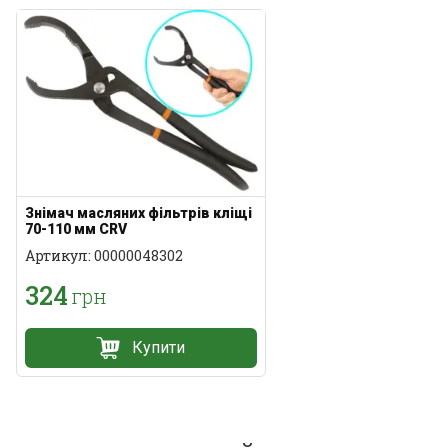
Знімач масляних фільтрів кліщі
70-110 мм CRV
Артикул: 00000048302
324
грн
Купити