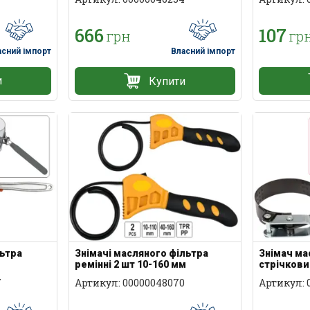
666
107
грн
гр
асний імпорт
Власний імпорт
и
Купити
льтра
Знімачі масляного фільтра
Знімач ма
ремінні 2 шт 10-160 мм
стрічкови
7
Артикул: 00000048070
Артикул: 