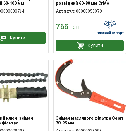
й 60-100 мм
розвідний 60-80 мм CrMo
00000030714
Артикул: 00000053079
н
766
грн
Власний імпорт
Купити
Купити
ий ключ-знімач
Знімач масляного фільтра Серп
 фільтра
70-95 мм
00000029438
Артикул: 00000023093