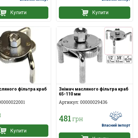
Купити
Купити
сляного фільтра краб
Знімач масляного фільтра краб
65-110 мм
00000022001
Артикул: 00000029436
н
481
грн
Власний імпорт
Купити