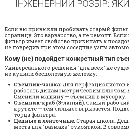
ІНЖЕНЕРНИЙ РОЗБІР: ЯК
Если вы привыкли пробивать старый фильтр
страницу. Это варварство, а не ремонт. Есл
фильтр имеет свойство прикипать к посадочн
не повредив при этом соседние узлы автомо
Кому (не) подойдет конкретный тип съ
Универсального решения "для всех" не суще
не купили бесполезную железку:
Съемник-чашка:
Для перфекционистов и 
работать динамометрическим ключом. Но
Сменили машину — съемник в мусорку.
Съемник-краб (3-лапый):
Самый рабочий 
крутите — тем сильнее вгрызается. Подхо
торца фильтра.
Цепные и ленточные:
Старая школа. Деш
места для "размаха" рукояткой. В совр