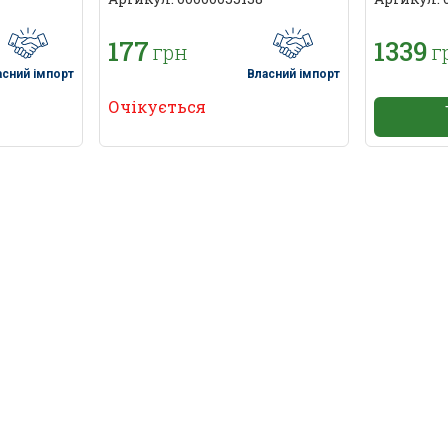
177
1339
грн
г
асний імпорт
Власний імпорт
Очікується