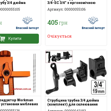
рубу 3/4 дюйма
3/4-SC 3/4" з ергономічною
ручкою
00000055105
Артикул: 00000055106
405
н
грн
Власний імпорт
Власний імпорт
Очікується
Купити
ондуктор Workman
Струбцина трубна 3/4 дюйма
я установки меблевих
(комплект) для склеювання
щитів та вайм
00000055136
Артикул: 00000043183