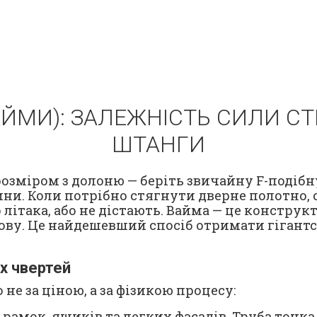
АЙМИ): ЗАЛЕЖНІСТЬ СИЛИ СТ
ШТАНГИ
озміром з долоню — беріть звичайну F-подібн
вжини. Коли потрібно стягнути дверне полотно
ака, або не дістають. Вайма — це конструктор. 
ову. Це найдешевший спосіб отримати гігантсь
х чвертей
не за ціною, а за фізикою процесу:
рамок, ящиків та легких фасадів. Труба тонка