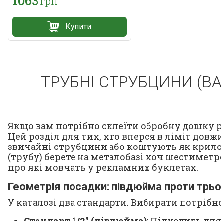
1063
грн
Купити
ТРУБНІ СТРУБЦИНИ (В
Якщо вам потрібно склеїти обробну дошку р
Цей розділ для тих, хто вперся в ліміт до
звичайні струбцини або коштують як крило літ
(трубу) берете на металобазі хоч шестиметр
про які мовчать у рекламних буклетах.
Геометрія посадки: півдюйма проти трьо
У каталозі два стандарти. Вибирати потрібно 
Стандарт 1/2" (півдюйма):
Підходить для 