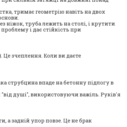
тка, тримає геометрію навіть на двох
основи.
з ніжок, труба лежить на столі, і крутити
проблему і дає стійкість при
. Це зчеплення. Коли ви даєте
ка струбцина впаде на бетонну підлогу в
 "від душі", використовуючи важіль. Руків'я
, а задній упор повзе. Це не брак