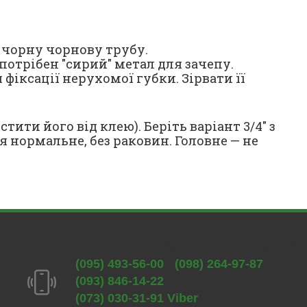
 чорну чорнову трубу.
потрібен "сирий" метал для зачепу.
 фіксації нерухомої губки. Зірвати її
ити його від клею). Беріть варіант 3/4" з
 нормальне, без раковин. Головне — не
Залишились питання?
(095) 493-56-00
(098) 264-97-87
(093) 846-14-22
(073) 030-31-91 Viber