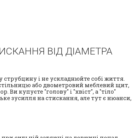
ИСКАННЯ ВІД ДІАМЕТРА
у струбцину і не ускладнюйте собі життя.
, стільницю або двометровий меблевий щит,
Ви купуєте "голову" і "хвіст", а "тіло"
ке зусилля на стискання, але тут є нюанси,
, при сильній затяжці на довжині понад