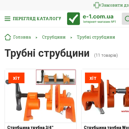
Замовити дз
ПЕРЕГЛЯД КАТАЛОГУ
Головна
Струбцини
Трубні струбцини
>
>
Трубні струбцини
(11 товарів)
хіт
хіт
Струбцина трубна 3/4''
Струбцина трубна Wo