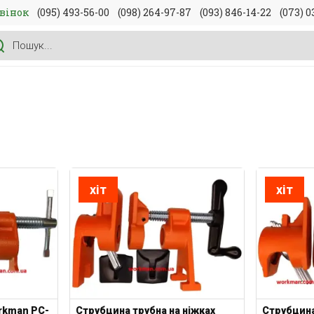
вінок
(095) 493-56-00
(098) 264-97-87
(093) 846-14-22
(073) 0
хіт
хіт
rkman PC-
Струбцина трубна на ніжках
Струбцина