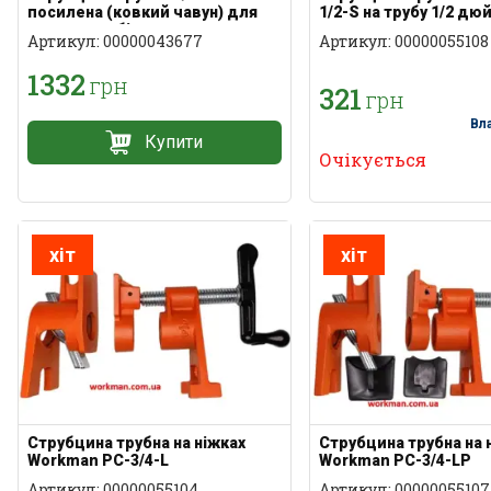
посилена (ковкий чавун) для
1/2-S на трубу 1/2 дю
силових робіт
чавунна
Артикул: 00000043677
Артикул: 00000055108
1332
грн
321
грн
Вл
Купити
Очікується
хіт
хіт
Струбцина трубна на ніжках
Струбцина трубна на 
Workman PC-3/4-L
Workman PC-3/4-LP
Артикул: 00000055104
Артикул: 00000055107