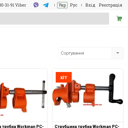
30-31-91 Viber
Укр
Рус
Вхід
Реєстрація
Сортування
хіт
 трубна Workman PC-
Струбцина трубна Workman PC-