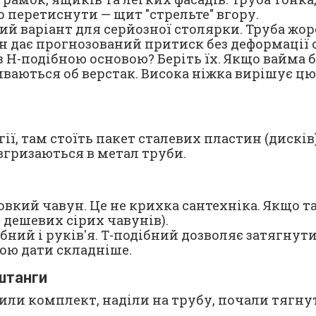
 перетиснути — щит "стрельте" вгору.
й варіант для серйозної столярки. Труба жорс
ін дає прогнозований притиск без деформації 
 H-подібною основою? Беріть їх. Якщо вайма бе
ваються об верстак. Висока ніжка вирішує цю 
ї, там стоїть пакет сталевих пластин (дисків)
вгризаються в метал труби.
вкий чавун. Це не крихка сантехніка. Якщо та
д дешевих сірих чавунів).
бний і руків'я. Т-подібний дозволяє затягнути
ою дати складніше.
штанги
ли комплект, наділи на трубу, почали тягнути