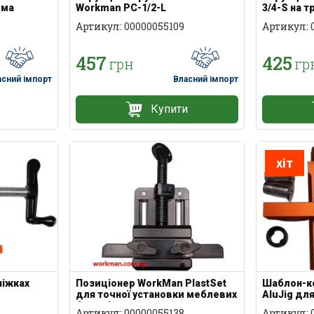
йма
Workman PC-1/2-L
3/4-S на т
посилена
Артикул: 00000055109
Артикул: 
457
425
грн
гр
асний імпорт
Власний імпорт
Купити
хіт
ніжках
Позиціонер WorkMan PlastSet
Шаблон-к
для точної установки меблевих
AluJig дл
фасадів
ручок
Артикул: 00000055138
Артикул: 