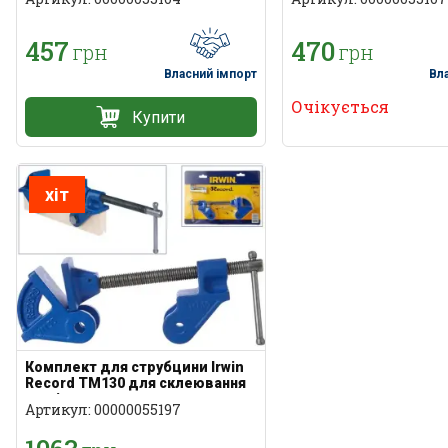
457
470
грн
грн
Власний імпорт
Вл
Очікується
Купити
хіт
Комплект для струбцини Irwin
Record TM130 для склеювання
щитів
Артикул: 00000055197