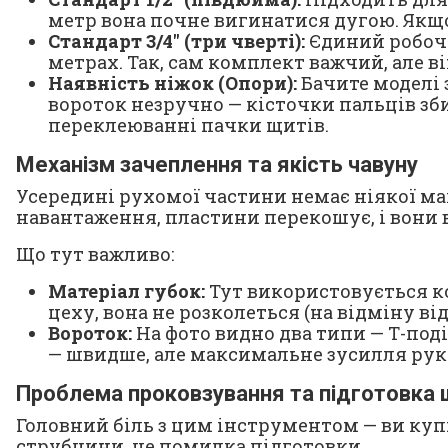
метр вона почне вигинатися дугою. Якщо
Стандарт 3/4" (три чверті):
Єдиний робочи
метрах. Так, сам комплект важчий, але в
Наявність ніжок (Опори):
Бачите моделі з
вороток незручно — кісточки пальців зби
переклеюванні пачки щитів.
Механізм зачеплення та якість чавуну
Усередині рухомої частини немає ніякої магі
навантаження, пластини перекошує, і вони 
Що тут важливо:
Матеріал губок:
Тут використовується ко
цеху, вона не розколеться (на відміну ві
Вороток:
На фото видно два типи — Т-поді
— швидше, але максимальне зусилля рук
Проблема проковзування та підготовка 
Головний біль з цим інструментом — ви купи
струбцини, це помилка підготовки.