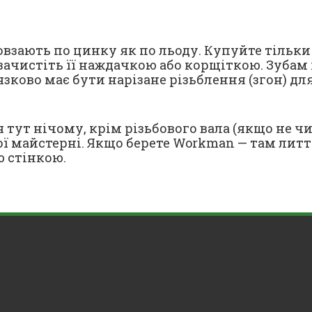
взають по цинку як по льоду. Купуйте тільки
зачистіть її наждачкою або корщіткою. Зубам 
зково має бути нарізане різьблення (згон) для
ут нічому, крім різьбового вала (якщо не чист
ї майстерні. Якщо берете Workman — там лиття
ю стінкою.