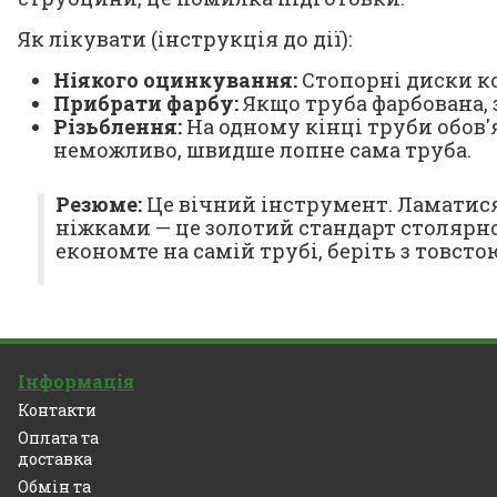
Як лікувати (інструкція до дії):
Ніякого оцинкування:
Стопорні диски ко
Прибрати фарбу:
Якщо труба фарбована, 
Різьблення:
На одному кінці труби обов'я
неможливо, швидше лопне сама труба.
Резюме:
Це вічний інструмент. Ламатися т
ніжками — це золотий стандарт столярно
економте на самій трубі, беріть з товсто
Інформація
Контакти
Оплата та
доставка
Обмін та