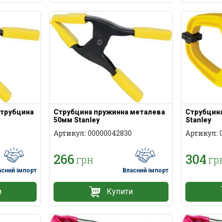
струбцина
Струбцина пружинна металева
Струбцин
50мм Stanley
Stanley
9
Артикул: 00000042830
Артикул: 
266
304
грн
гр
асний імпорт
Власний імпорт
и
Купити