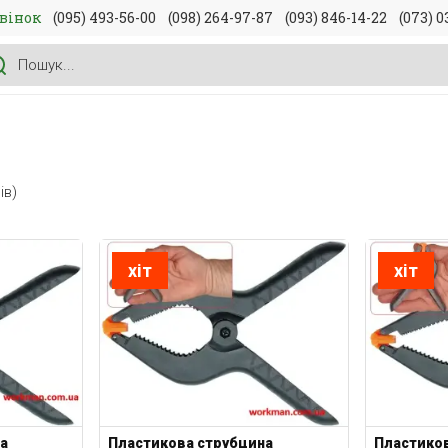
вінок
(095) 493-56-00
(098) 264-97-87
(093) 846-14-22
(073) 0
ів)
хіт
хіт
а
Пластикова струбцина
Пластико