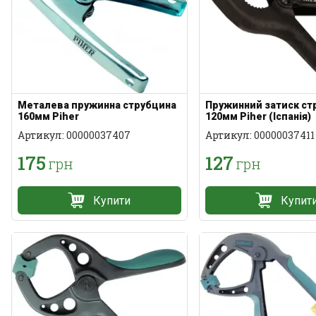
Металева пружинна струбцина
Пружинний затиск ст
160мм Piher
120мм Piher (Іспанія)
Артикул: 00000037407
Артикул: 00000037411
175
127
грн
грн
Купити
Купит