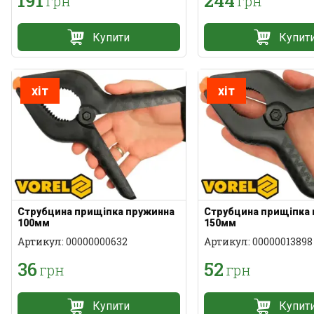
191
244
грн
грн
Купити
Купит
хіт
хіт
Струбцина прищіпка пружинна
Струбцина прищіпка
100мм
150мм
Артикул: 00000000632
Артикул: 00000013898
36
52
грн
грн
Купити
Купит