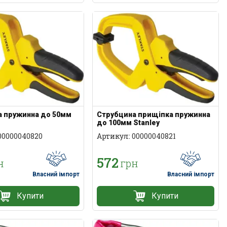
а пружинна до 50мм
Струбцина прищіпка пружинна
до 100мм Stanley
00000040820
Артикул: 00000040821
572
н
грн
Власний імпорт
Власний імпорт
Купити
Купити