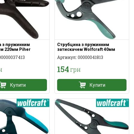
а з пружинним
Струбцина з пружинним
м 220мм Piher
затискачем Wolfcraft 40мм
00000037413
Артикул: 00000041813
154
н
грн
Купити
Купити