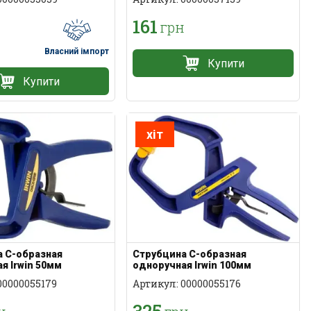
161
грн
Власний імпорт
Купити
Купити
хіт
 С-образная
Струбцина С-образная
я Irwin 50мм
одноручная Irwin 100мм
00000055179
Артикул: 00000055176