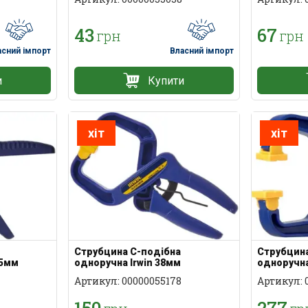
43
67
грн
грн
асний імпорт
Власний імпорт
и
Купити
хіт
хіт
Струбцина С-подібна
Струбцина
75мм
одноручна Irwin 38мм
одноручна
Артикул: 00000055178
Артикул: 