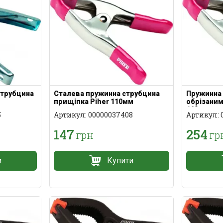
струбцина
Сталева пружинна струбцина
Пружинна 
прищіпка Piher 110мм
обрізаним
160мм
5
Артикул: 00000037408
Артикул: 
147
254
грн
гр
и
Купити