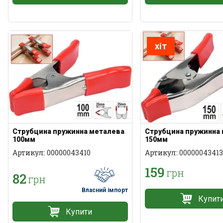
хіт
Струбцина пружинна металева
Струбцина пружинна
100мм
150мм
Артикул: 00000043410
Артикул: 00000043413
159
грн
82
грн
Власний імпорт
Купит
Купити