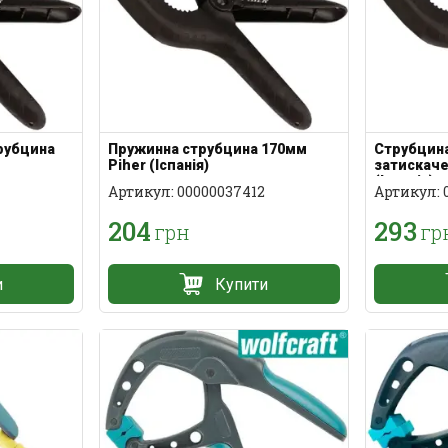
рубцина
Пружинна струбцина 170мм
Струбцин
Piher (Іспанія)
затискаче
(Іспанія)
Артикул: 00000037412
Артикул: 
204
293
грн
гр
и
Купити