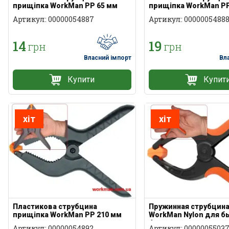
прищіпка WorkMan PP 65 мм
прищіпка WorkMan PP
Артикул: 00000054887
Артикул: 0000005488
14
19
грн
грн
Власний імпорт
Вл
Купити
Купит
хіт
хіт
Пластикова струбцина
Пружинная струбцина
прищіпка WorkMan PP 210 мм
WorkMan Nylon для б
фиксации
Артикул: 00000054892
Артикул: 0000005503