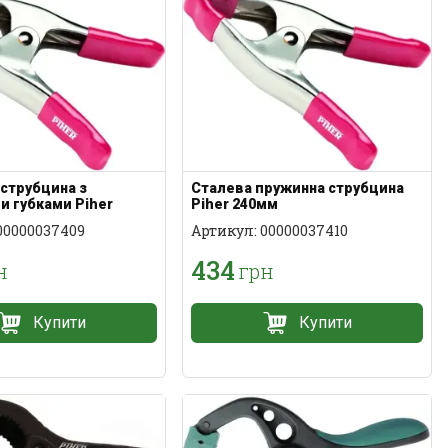
струбцина з
Сталева пружинна струбцина
и губками Piher
Piher 240мм
00000037409
Артикул: 00000037410
434
н
грн
Купити
Купити