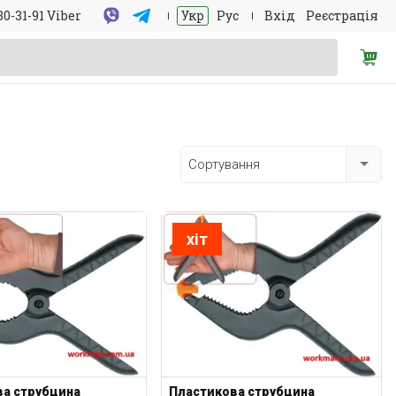
30-31-91 Viber
Укр
Рус
Вхід
Реєстрація
Сортування
хіт
ва струбцина
Пластикова струбцина