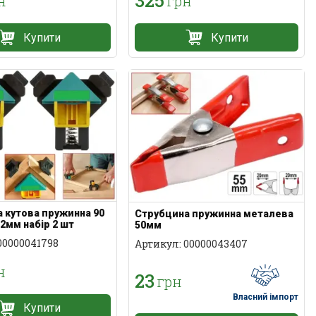
325
н
грн
Купити
Купити
 кутова пружинна 90
Струбцина пружинна металева
22мм набір 2 шт
50мм
00000041798
Артикул: 00000043407
н
23
грн
Власний імпорт
Купити