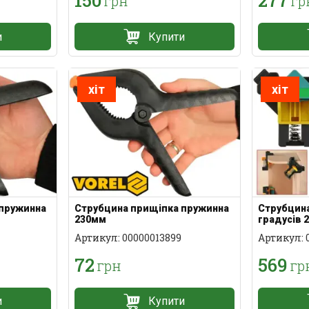
150
277
грн
гр
и
Купити
хіт
хіт
 пружинна
Струбцина прищіпка пружинна
Струбцина
230мм
градусів 
Артикул: 00000013899
Артикул: 
72
569
грн
гр
и
Купити