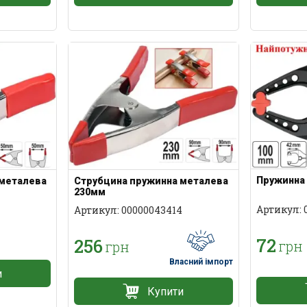
Пружинна
 металева
Струбцина пружинна металева
230мм
Артикул: 
Артикул: 00000043414
72
256
грн
грн
Власний імпорт
и
Купити