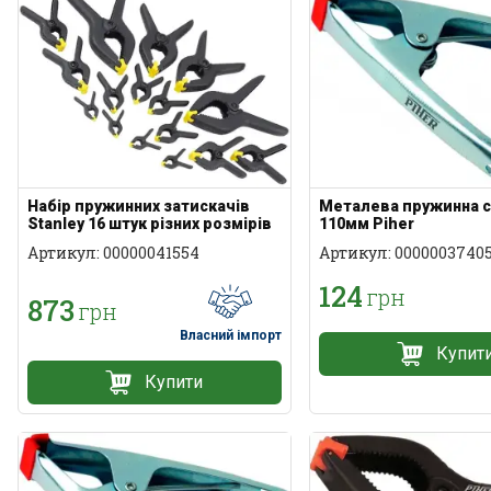
Набір пружинних затискачів
Металева пружинна 
Stanley 16 штук різних розмірів
110мм Piher
Артикул: 00000041554
Артикул: 0000003740
124
грн
873
грн
Власний імпорт
Купит
Купити