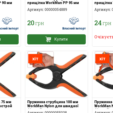
 90 мм
прищіпка WorkMan PP 95 мм
прищіпка 
8
Артикул: 00000054889
Артикул: 
20
24
грн
грн
асний імпорт
Власний імпорт
Очікуєт
и
Купити
хіт
хіт
 75 мм
Пружинна струбцина 100 мм
Пружинна 
ыстрой
WorkMan Nylon для швидкої
WorkMan N
фіксації
фіксації
7
Артикул: 00000055038
Артикул: 