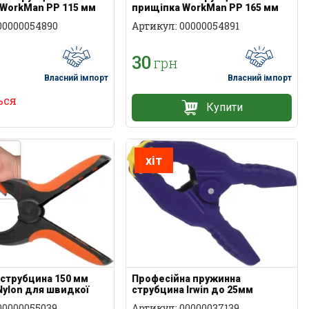
WorkMan PP 115 мм
прищіпка WorkMan PP 165 мм
00000054890
Артикул: 00000054891
30
грн
Власний імпорт
Власний імпорт
ься
Купити
хіт
струбцина 150 мм
Професійна пружинна
ylon для швидкої
струбцина Irwin до 25мм
00000055039
Артикул: 00000037139