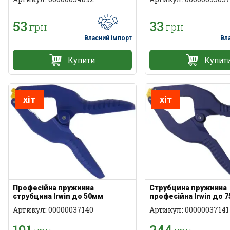
53
33
грн
грн
Власний імпорт
Вл
Купити
Купит
хіт
хіт
Професійна пружинна
Струбцина пружинна
струбцина Irwin до 50мм
професійна Irwin до 
Артикул: 00000037140
Артикул: 00000037141