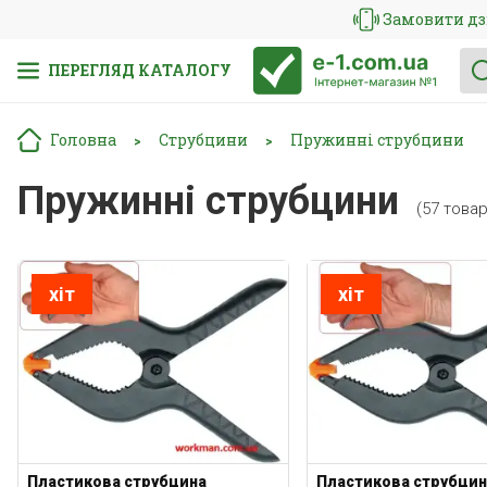
Замовити дз
ПЕРЕГЛЯД КАТАЛОГУ
Головна
Струбцини
Пружинні струбцини
>
>
Пружинні струбцини
(57 товар
хіт
хіт
Пластикова струбцина
Пластикова струбцин