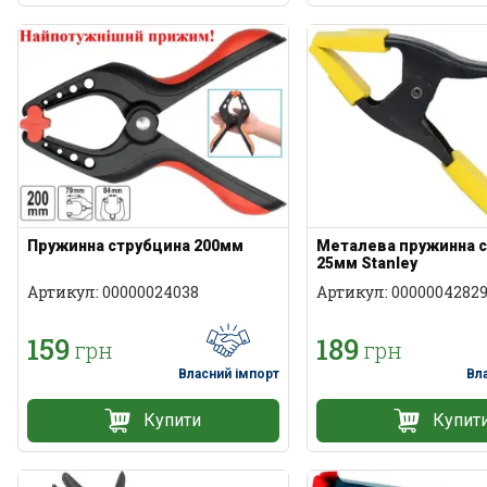
Пружинна струбцина 200мм
Металева пружинна 
25мм Stanley
Артикул: 00000024038
Артикул: 0000004282
159
189
грн
грн
Власний імпорт
Вл
Купити
Купит