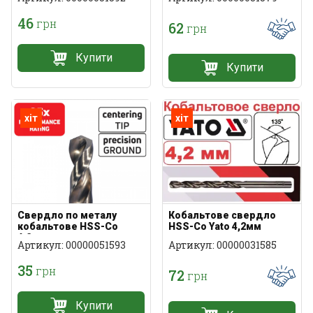
46
грн
62
грн
Купити
Купити
хіт
хіт
Свердло по металу
Кобальтове свердло
кобальтове HSS-Co
HSS-Co Yato 4,2мм
4,2мм
Артикул: 00000051593
Артикул: 00000031585
35
грн
72
грн
Купити