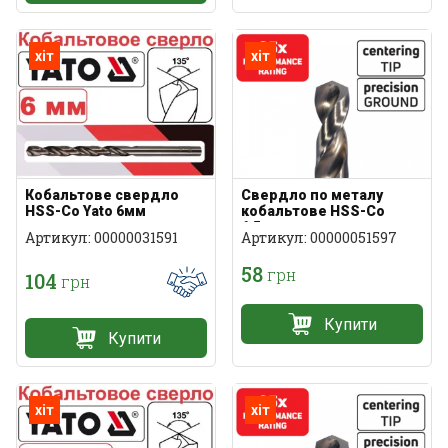
хіт
хіт
Кобальтове свердло
Свердло по металу
HSS-Co Yato 6мм
кобальтове HSS-Co
6,5мм
Артикул: 00000031591
Артикул: 00000051597
58
грн
104
грн
Купити
Купити
хіт
хіт