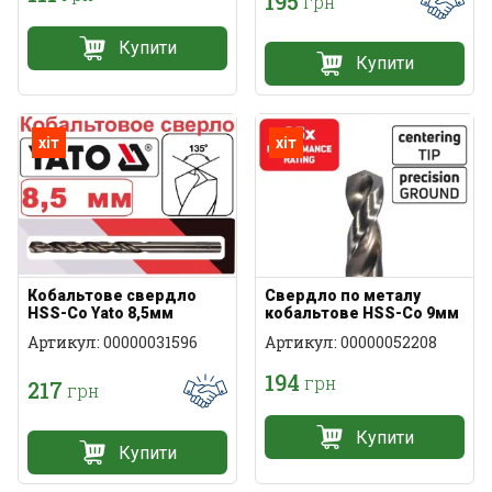
195
грн
Купити
Купити
хіт
хіт
Кобальтове свердло
Свердло по металу
HSS-Co Yato 8,5мм
кобальтове HSS-Co 9мм
Артикул: 00000031596
Артикул: 00000052208
194
грн
217
грн
Купити
Купити