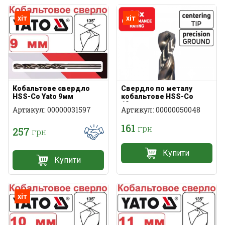
хіт
хіт
Кобальтове свердло
Свердло по металу
HSS-Co Yato 9мм
кобальтове HSS-Co
10мм
Артикул: 00000031597
Артикул: 00000050048
161
грн
257
грн
Купити
Купити
хіт