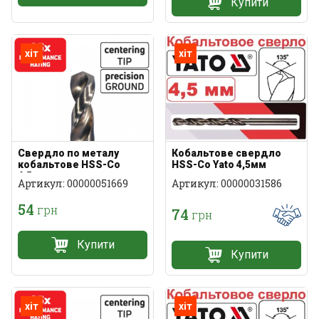
Купити
хіт
хіт
Свердло по металу
Кобальтове свердло
кобальтове HSS-Co
HSS-Co Yato 4,5мм
4,5мм
Артикул: 00000051669
Артикул: 00000031586
54
грн
74
грн
Купити
Купити
хіт
хіт