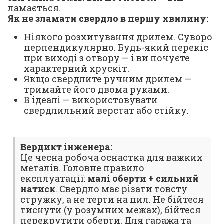
ламається.
Як не зламати свердло в першу хвилину:
Ніякого розхитування дрилем. Суворо
перпендикулярно. Будь-який перекіс
при виході з отвору — і ви почуєте
характерний хрускіт.
Якщо свердлите ручним дрилем —
тримайте його двома руками.
В ідеалі — використовувати
свердлильний верстат або стійку.
Вердикт інженера:
Це чесна робоча оснастка для важких
металів. Головне правило
експлуатації:
малі оберти + сильний
натиск
. Свердло має різати товсту
стружку, а не терти на пил. Не бійтеся
тиснути (у розумних межах), бійтеся
перекрутити оберти. Для гаража та