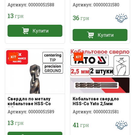
Артикул: 00000051588
Артикул: 00000031580
13
грн
36
грн
Купити
Купити
хіт
хіт
Свердло по металу
Кобальтове свердло
кобальтове HSS-Co
HSS-Co Yato 2,5мм
2,5мм
Артикул: 00000051589
Артикул: 00000031581
13
грн
41
грн