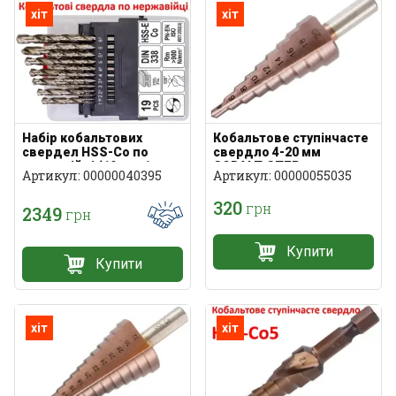
хіт
хіт
Набір кобальтових
Кобальтове ступінчасте
свердел HSS-Co по
свердло 4-20 мм
нержавійці (19 шт, 1-
COBALT-STEP
Артикул: 00000040395
Артикул: 00000055035
10мм)
320
грн
2349
грн
Купити
Купити
хіт
хіт