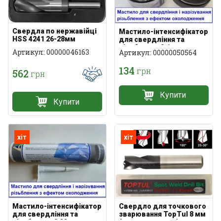
Свердла по нержавійці
Мастило-інтенсифікатор
HSS 4241 26-28мм
для свердління та
різьблення 0,1 кг
Артикул: 00000046163
Артикул: 00000050564
134
грн
562
грн
Купити
Купити
хіт
хіт
Мастило-інтенсифікатор
Свердло для точкового
для свердління та
зварювання TopTul 8 мм