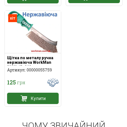
хіт
Щітка по металу ручна
нержавіюча WorkMan
INOX-1R-260
Артикул: 00000055759
125
грн
Купити
ЧОМУ ЗВИЧАЙНИЙ