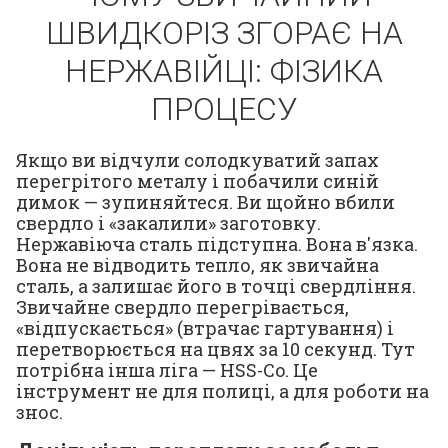
ШВИДКОРІЗ ЗГОРАЄ НА
НЕРЖАВІЙЦІ: ФІЗИКА
ПРОЦЕСУ
Якщо ви відчули солодкуватий запах
перегрітого металу і побачили синій
димок — зупиняйтеся. Ви щойно вбили
свердло і «закалили» заготовку.
Нержавіюча сталь підступна. Вона в'язка.
Вона не відводить тепло, як звичайна
сталь, а залишає його в точці свердління.
Звичайне свердло перегрівається,
«відпускається» (втрачає гартування) і
перетворюється на цвях за 10 секунд. Тут
потрібна інша ліга — HSS-Co. Це
інструмент не для полиці, а для роботи на
знос.