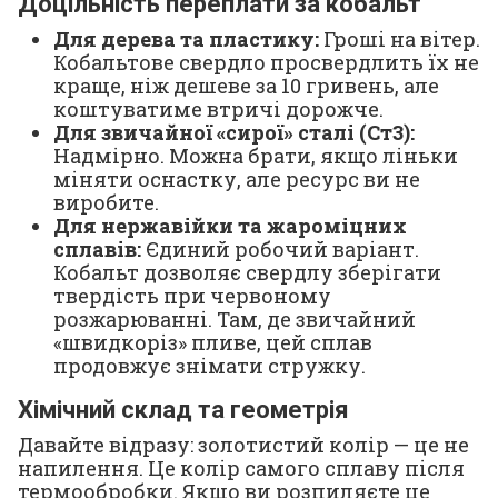
Доцільність переплати за кобальт
Для дерева та пластику:
Гроші на вітер.
Кобальтове свердло просвердлить їх не
краще, ніж дешеве за 10 гривень, але
коштуватиме втричі дорожче.
Для звичайної «сирої» сталі (Ст3):
Надмірно. Можна брати, якщо ліньки
міняти оснастку, але ресурс ви не
виробите.
Для нержавійки та жароміцних
сплавів:
Єдиний робочий варіант.
Кобальт дозволяє свердлу зберігати
твердість при червоному
розжарюванні. Там, де звичайний
«швидкоріз» пливе, цей сплав
продовжує знімати стружку.
Хімічний склад та геометрія
Давайте відразу: золотистий колір — це не
напилення. Це колір самого сплаву після
термообробки. Якщо ви розпиляєте це