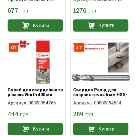
1276
677
грн
грн
Купити
Купити
хіт
хіт
Спрей для свердління та
Свердло Рапід для
різання Wurth 400 мл
зварних точок 6 мм HSS-
Co8% (кобальт)
Артикул: 00000054766
Артикул: 00000054534
444
289
грн
грн
Купити
Купити