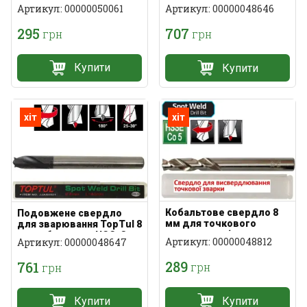
різьблення 0,33 кг
(пласка заточка)
Артикул: 00000050061
Артикул: 00000048646
295
707
грн
грн
Купити
Купити
хіт
хіт
Кобальтове свердло 8
Подовжене свердло
мм для точкового
для зварювання TopTul 8
зварювання (заточка
мм кобальтове HSS-Co
Артикул: 00000048812
Артикул: 00000048647
Split Point)
289
761
грн
грн
Купити
Купити