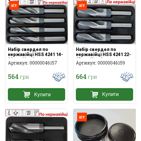
хіт
хіт
Набір свердел по
Набір свердел по
нержавійці HSS 4241 22-
нержавійці HSS 4241 14-
25 мм (3 шт)
20 мм (4 шт)
Артикул: 00000046159
Артикул: 00000046157
664
564
грн
грн
Купити
Купити
хіт