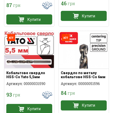
46
грн
87
грн
Купити
Купити
хіт
хіт
Кобальтове свердло
Свердло по металу
HSS-Co Yato 5,5мм
кобальтове HSS-Co 6мм
Артикул: 00000031590
Артикул: 00000051596
84
грн
93
грн
Купити
Купити