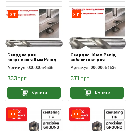
хіт
хіт
Свердло для
Свердло 10 мм Рапід
зварювання 8 мм Рапід
кобальтове для
HSS+Co8% (для
висвердлювання
Артикул: 00000054535
Артикул: 00000054536
кузовного ремонту)
зварювання HSS-Co
333
371
грн
грн
Купити
Купити
хіт
хіт