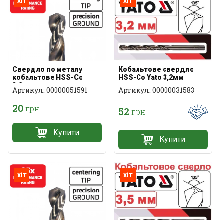
хіт
хіт
Свердло по металу
Кобальтове свердло
кобальтове HSS-Co
HSS-Co Yato 3,2мм
3,2мм
Артикул: 00000051591
Артикул: 00000031583
20
грн
52
грн
Купити
Купити
хіт
хіт