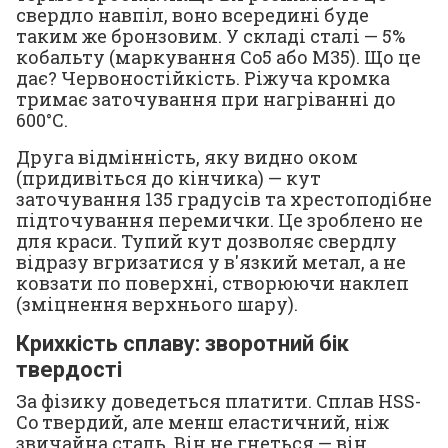
свердло навпіл, воно всередині буде
таким же бронзовим. У складі сталі — 5%
кобальту (маркування Co5 або M35). Що це
дає? Червоностійкість. Ріжуча кромка
тримає заточування при нагріванні до
600°C.
Друга відмінність, яку видно оком
(придивіться до кінчика) — кут
заточування 135 градусів та хрестоподібне
підточування перемички. Це зроблено не
для краси. Тупий кут дозволяє свердлу
відразу вгризатися у в'язкий метал, а не
ковзати по поверхні, створюючи наклеп
(зміцнення верхнього шару).
Крихкість сплаву: зворотний бік
твердості
За фізику доведеться платити. Сплав HSS-
Co твердий, але менш еластичний, ніж
звичайна сталь. Він не гнеться — він