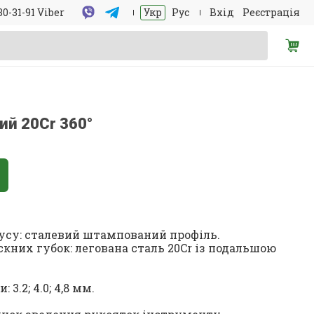
30-31-91 Viber
Укр
Рус
Вхід
Реєстрація
ий 20Cr 360°
усу: сталевий штампований профіль.
кних губок: легована сталь 20Cr із подальшою
3.2; 4.0; 4,8 мм.