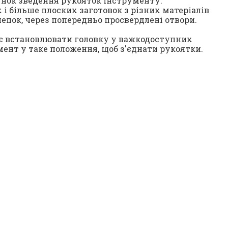
унок зведення рукояток інструменту.
 і більше плоских заготовок з різних матеріалів
епок, через попередньо просвердлені отвори.
є встановлювати головку у важкодоступних
ент у таке положення, щоб з'єднати рукоятки.