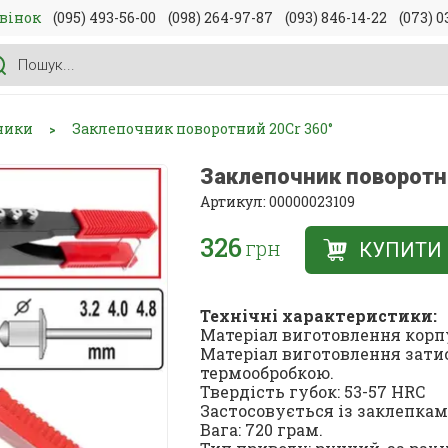
вінок
(095) 493-56-00
(098) 264-97-87
(093) 846-14-22
(073) 0
ники
Заклепочник поворотний 20Cr 360°
>
Заклепочник поворотн
Артикул: 00000023109
326
грн
КУПИТИ
Технічні характеристики:
Матеріал виготовлення корп
Матеріал виготовлення затис
термообробкою.
Твердість губок: 53-57 HRC
Застосовується із заклепками: 
Вага: 720 грам.