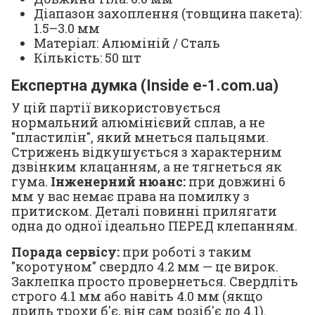
Діапазон захоплення (товщина пакета):
1.5–3.0 мм
Матеріал: Алюміній / Сталь
Кількість: 50 шт
Експертна думка (Inside e-1.com.ua)
У цій партії використовується
нормальний алюмінієвий сплав, а не
"пластилін", який мнеться пальцями.
Стрижень відкушується з характерним
дзвінким клацанням, а не тягнеться як
гума.
Інженерний нюанс:
при довжині 6
мм у вас немає права на помилку з
притиском. Деталі повинні прилягати
одна до одної ідеально ПЕРЕД клепанням.
Порада сервісу:
при роботі з таким
"коротуном" свердло 4.2 мм — це вирок.
Заклепка просто провернеться. Свердліть
строго 4.1 мм або навіть 4.0 мм (якщо
дриль трохи б'є, він сам розіб'є до 4.1).