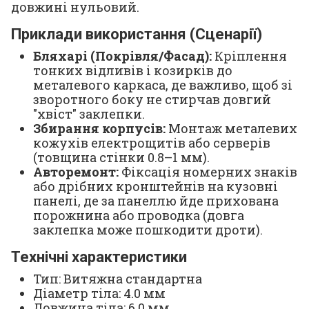
довжині нульовий.
Приклади використання (Сценарії)
Бляхарі (Покрівля/Фасад):
Кріплення
тонких відливів і козирків до
металевого каркаса, де важливо, щоб зі
зворотного боку не стирчав довгий
"хвіст" заклепки.
Збирання корпусів:
Монтаж металевих
кожухів електрощитів або серверів
(товщина стінки 0.8–1 мм).
Авторемонт:
Фіксація номерних знаків
або дрібних кронштейнів на кузовні
панелі, де за панеллю йде прихована
порожнина або проводка (довга
заклепка може пошкодити дроти).
Технічні характеристики
Тип: Витяжна стандартна
Діаметр тіла: 4.0 мм
Довжина тіла: 6.0 мм