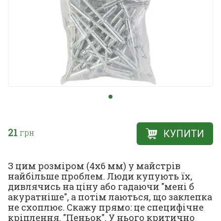
21
грн
КУПИТИ
З цим розміром (4х6 мм) у майстрів
найбільше проблем. Люди купують їх,
дивлячись на ціну або гадаючи "мені б
акуратніше", а потім лаються, що заклепка
не схоплює. Скажу прямо: це специфічне
кріплення. "Пеньок". У нього критично