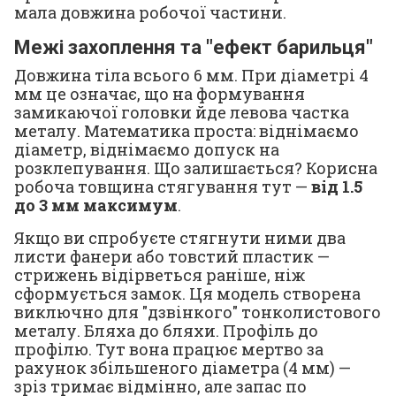
мала довжина робочої частини.
Межі захоплення та "ефект барильця"
Довжина тіла всього 6 мм. При діаметрі 4
мм це означає, що на формування
замикаючої головки йде левова частка
металу. Математика проста: віднімаємо
діаметр, віднімаємо допуск на
розклепування. Що залишається? Корисна
робоча товщина стягування тут —
від 1.5
до 3 мм максимум
.
Якщо ви спробуєте стягнути ними два
листи фанери або товстий пластик —
стрижень відірветься раніше, ніж
сформується замок. Ця модель створена
виключно для "дзвінкого" тонколистового
металу. Бляха до бляхи. Профіль до
профілю. Тут вона працює мертво за
рахунок збільшеного діаметра (4 мм) —
зріз тримає відмінно, але запас по