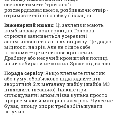
свердлитимете "трійкою" і
розсвердлюватимете, розбиваючи отвір -
отримаєте еліпс і слабку фіксацію.
Інженерний нюанс:
Ці заклепки мають
комбіновану конструкцію. Головка
стрижня залишається усередині
алюмінієвого тіла після відриву. Це додає
міцності на зріз. Але не тіште себе
ілюзіями — це не силове кріплення.
Драбину або несучий кронштейн полиці
на них збирати не можна. Зріже під вагою.
Порада сервісу:
Якщо клепаєте пластик
або гуму, обов'язково підкладайте під
зворотний бік металеву шайбу (шайба М3
підходить ідеально). Інакше при
сплющуванні алюмінієва кулька просто
прорве м'який матеріал наскрізь. Чудес не
буває, площу опори треба збільшувати
штучно.