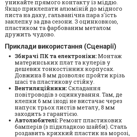
уникайте прямого контакту із міддю.
Якщо приклепати алюміній до мідного
листа на даху, гальванічна пара з'їсть
заклепку за два сезони. З оцинковкою,
пластиком та фарбованим металом
дружить чудово.
Приклади використання (Сценарії)
Збирачі ПК та електроніки:
Монтаж
материнських плат та кулерів у
дешевих тонкостінних корпусах.
Довжина 8 мм дозволяє пройти крізь
шасі та пластикову стійку.
Вентиляційники:
Складання
повітроводів з оцинкування. Там, де
клепки 6 мм іноді не вистачає через
напуск трьох листів металу, 8 мм
заходить з гарантією.
Автолюбителі:
Ремонт пластикових
бамперів (з підкладкою шайби). Сталь
роздавить крихкий пластик на морозі,