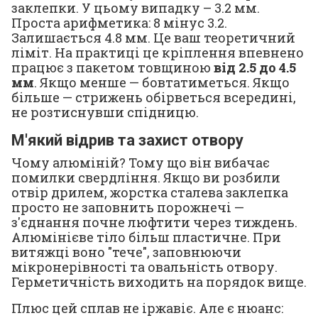
заклепки. У цьому випадку – 3.2 мм.
Проста арифметика: 8 мінус 3.2.
Залишається 4.8 мм. Це ваш теоретичний
ліміт. На практиці це кріплення впевнено
працює з пакетом товщиною
від 2.5 до 4.5
мм
. Якщо менше — бовтатиметься. Якщо
більше — стрижень обірветься всередині,
не розтиснувши спідницю.
М'який відрив та захист отвору
Чому алюміній? Тому що він вибачає
помилки свердління. Якщо ви розбили
отвір дрилем, жорстка сталева заклепка
просто не заповнить порожнечі —
з'єднання почне люфтити через тиждень.
Алюмінієве тіло більш пластичне. При
витяжці воно "тече", заповнюючи
мікронерівності та овальність отвору.
Герметичність виходить на порядок вище.
Плюс цей сплав не іржавіє. Але є нюанс: