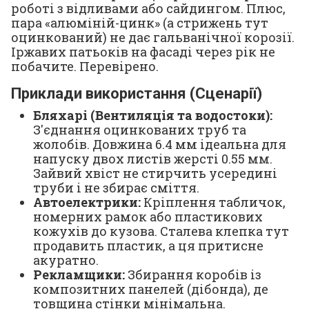
роботі з відливами або сайдингом. Плюс,
пара «алюміній-цинк» (а стрижень тут
оцинкований) не дає гальванічної корозії.
Іржавих патьоків на фасаді через рік не
побачите. Перевірено.
Приклади використання (Сценарії)
Бляхарі (Вентиляція та водостоки):
З'єднання оцинкованих труб та
жолобів. Довжина 6.4 мм ідеальна для
напуску двох листів жерсті 0.55 мм.
Зайвий хвіст не стирчить усередині
труби і не збирає сміття.
Автоелектрики:
Кріплення табличок,
номерних рамок або пластикових
кожухів до кузова. Сталева клепка тут
продавить пластик, а ця притисне
акуратно.
Рекламщики:
Збирання коробів із
композитних панелей (дібонда), де
товщина стінки мінімальна.