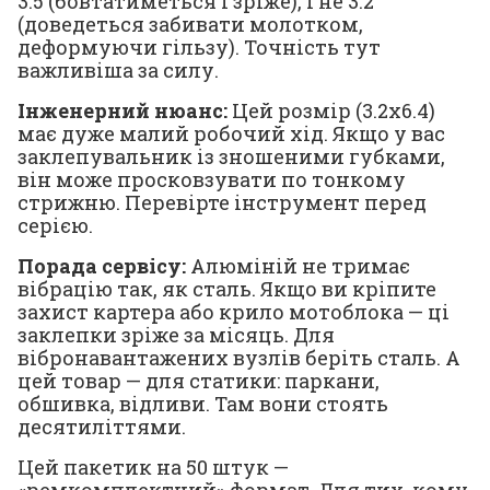
3.5 (бовтатиметься і зріже), і не 3.2
(доведеться забивати молотком,
деформуючи гільзу). Точність тут
важливіша за силу.
Інженерний нюанс:
Цей розмір (3.2x6.4)
має дуже малий робочий хід. Якщо у вас
заклепувальник із зношеними губками,
він може просковзувати по тонкому
стрижню. Перевірте інструмент перед
серією.
Порада сервісу:
Алюміній не тримає
вібрацію так, як сталь. Якщо ви кріпите
захист картера або крило мотоблока — ці
заклепки зріже за місяць. Для
вібронавантажених вузлів беріть сталь. А
цей товар — для статики: паркани,
обшивка, відливи. Там вони стоять
десятиліттями.
Цей пакетик на 50 штук —