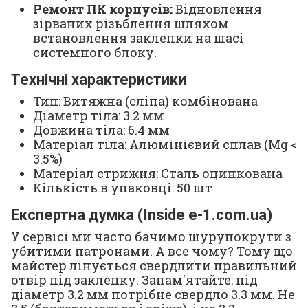
Ремонт ПК корпусів:
Відновлення
зірваних різьблення шляхом
встановлення заклепки на шасі
системного блоку.
Технічні характеристики
Тип: Витяжна (сліпа) комбінована
Діаметр тіла: 3.2 мм
Довжина тіла: 6.4 мм
Матеріал тіла: Алюмінієвий сплав (Mg <
3.5%)
Матеріал стрижня: Сталь оцинкована
Кількість в упаковці: 50 шт
Експертна думка (Inside e-1.com.ua)
У сервісі ми часто бачимо шурупокрути з
убитими патронами. А все чому? Тому що
майстер лінується свердлити правильний
отвір під заклепку. Запам'ятайте: під
діаметр 3.2 мм потрібне свердло 3.3 мм. Не