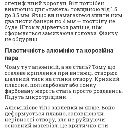
специфічний коротун. Він потрібен
виключно для «пакета» товщиною від 1.5
до 3.5 мм. Якщо ви намагаєтеся зшити ним
два листи фанери по 4 мм — пострілу не
буде. Шток відірветься раніше, ніж
сформується замикаюча головка. Фізику
не обдуриш.
Пластичність алюмінію та корозійна
пара
Чому тут алюміній, а не сталь? Тому що
сталеве кріплення при витяжці створює
шалений тиск на стінки отвору. Крихкий
пластик, полікарбонат або тонку
фарбовану жерсть сталь просто роздавить.
Підуть мікротріщини.
Алюмінієве тіло заклепки м'якше. Воно
деформується плавно, заповнюючи
нерівності отвору, але не руйнуючи
основний матеріал. Це критично при