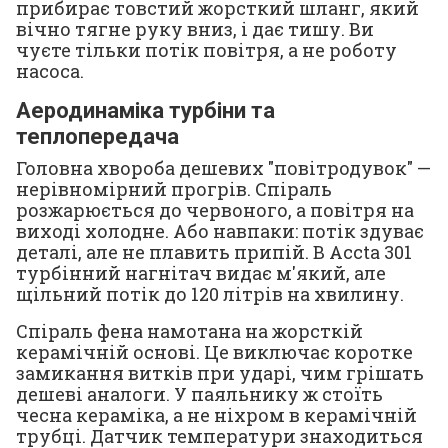
прибирає товстий жорсткий шланг, який
вічно тягне руку вниз, і дає тишу. Ви
чуєте тільки потік повітря, а не роботу
насоса.
Аеродинаміка турбіни та
теплопередача
Головна хвороба дешевих "повітродувок" —
нерівномірний прогрів. Спіраль
розжарюється до червоного, а повітря на
виході холодне. Або навпаки: потік здуває
деталі, але не плавить припій. В Accta 301
турбінний нагнітач видає м'який, але
щільний потік до 120 літрів на хвилину.
Спіраль фена намотана на жорсткій
керамічній основі. Це виключає коротке
замикання витків при ударі, чим грішать
дешеві аналоги. У паяльнику ж стоїть
чесна кераміка, а не ніхром в керамічній
трубці. Датчик температури знаходиться