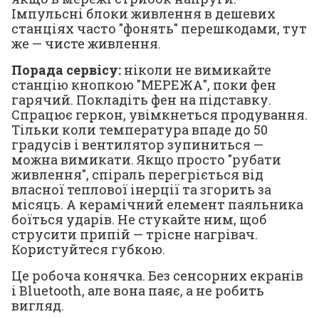
Імпульсні блоки живлення в дешевих
станціях часто "фонять" перешкодами, тут
же — чисте живлення.
Порада сервісу:
ніколи не вимикайте
станцію кнопкою "МЕРЕЖА", поки фен
гарячий. Покладіть фен на підставку.
Спрацює геркон, увімкнеться продування.
Тільки коли температура впаде до 50
градусів і вентилятор зупиниться —
можна вимикати. Якщо просто "рубати
живлення", спіраль перегріється від
власної теплової інерції та згорить за
місяць. А керамічний елемент паяльника
боїться ударів. Не стукайте ним, щоб
струсити припій — трісне нагрівач.
Користуйтеся губкою.
Це робоча конячка. Без сенсорних екранів
і Bluetooth, але вона паяє, а не робить
вигляд.