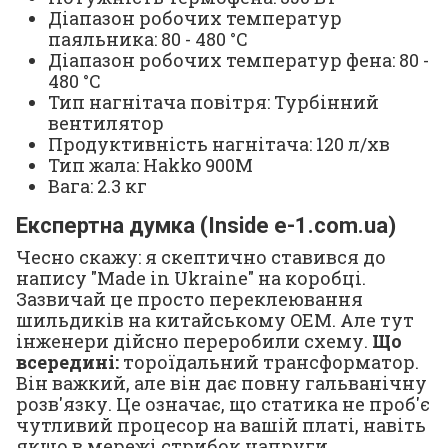
Діапазон робочих температур
паяльника: 80 - 480 °C
Діапазон робочих температур фена: 80 -
480 °C
Тип нагнітача повітря: Турбінний
вентилятор
Продуктивність нагнітача: 120 л/хв
Тип жала: Hakko 900M
Вага: 2.3 кг
Експертна думка (Inside e-1.com.ua)
Чесно скажу: я скептично ставився до
напису "Made in Ukraine" на коробці.
Зазвичай це просто переклеювання
шильдиків на китайському OEM. Але тут
інженери дійсно переробили схему.
Що
всередині:
тороїдальний трансформатор.
Він важкий, але він дає повну гальванічну
розв'язку. Це означає, що статика не проб'є
чутливий процесор на вашій платі, навіть
якщо в мережі стрибок напруги.