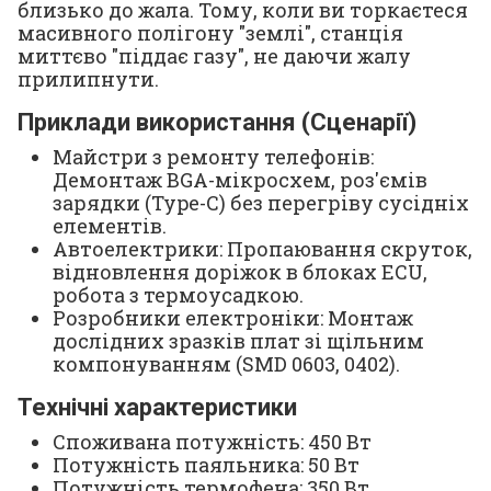
близько до жала. Тому, коли ви торкаєтеся
масивного полігону "землі", станція
миттєво "піддає газу", не даючи жалу
прилипнути.
Приклади використання (Сценарії)
Майстри з ремонту телефонів:
Демонтаж BGA-мікросхем, роз'ємів
зарядки (Type-C) без перегріву сусідніх
елементів.
Автоелектрики: Пропаювання скруток,
відновлення доріжок в блоках ECU,
робота з термоусадкою.
Розробники електроніки: Монтаж
дослідних зразків плат зі щільним
компонуванням (SMD 0603, 0402).
Технічні характеристики
Споживана потужність: 450 Вт
Потужність паяльника: 50 Вт
Потужність термофена: 350 Вт