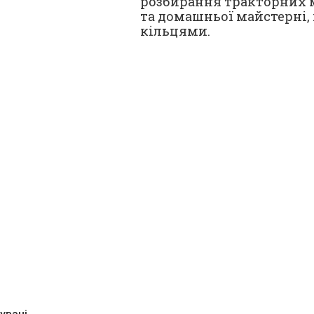
розбирання тракторних м
та домашньої майстерні, 
кільцями.