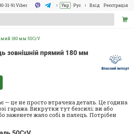
30-31-91 Viber
Укр
Рус
Вхід
Реєстрація
ямий 180 мм 50CrV
ць зовнішній прямий 180 мм
Власний імпорт
є — це не просто втрачена деталь. Це година
зі гаража. Викрутки тут безсилі: ви або
бо заженете жало собі в палець. Потрібен
таль 50CrV