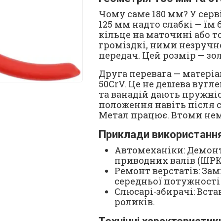
Чому саме 180 мм? У серв
125 мм надто слабкі — їм
кільце на маточині або т
громіздкі, ними незручн
передач. Цей розмір — зо
Друга перевага — матеріа
50CrV. Це не дешева вугл
та ванадій дають пружніс
положення навіть після 
Метал працює. Втоми нем
Приклади використання
Автомеханіки: Демонт
приводних валів (ШРКШ
Ремонт верстатів: За
середньої потужності (
Слюсарі-збирачі: Вста
роликів.