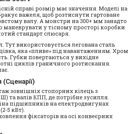
існій справі розмір має значення. Моделі на
 бракує важеля, щоб розтиснути гартоване
овстому валу. А монстри на 300+ мм занадто
о маневрувати у тісному просторі коробки
лотий стандарт слюсаря.
л. Тут використовується легована сталь
ецівка, яка «пливе» під навантаженням. Хром
ть. Губки повертаються у вихідне
сотні циклів граничного розтискання.
ає.
 (Сценарії)
аж зовнішніх стопорних кілець з
) та валів КПП, де потрібне зусилля.
міна підшипників на електродвигунах
2-5 кВт).
новлення фіксаторів на осі конвеєрних