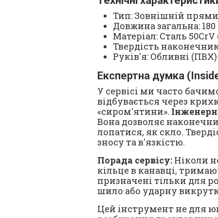
Технічні характеристик
Тип: Зовнішній прями
Довжина загальна: 18
Матеріал: Сталь 50CrV
Твердість наконечникі
Руків'я: Обливні (ПВХ)
Експертна думка (Insid
У сервісі ми часто бачим
відбувається через крихк
«сиром'ятини».
Інженерн
Вона дозволяє наконечн
лопатися, як скло. Тверді
зносу та в'язкістю.
Порада сервісу:
Ніколи н
кільце в канавці, тримаю
призначені тільки для р
шило або ударну викрутк
Цей інструмент не для юв