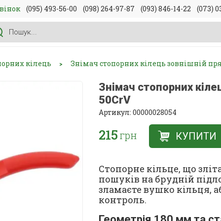
вінок
(095) 493-56-00
(098) 264-97-87
(093) 846-14-22
(073) 0
порних кілець
Знімач стопорних кілець зовнішній пр
>
Знімач стопорних кіле
50CrV
Артикул: 00000028054
215
грн
КУПИТИ
Стопорне кільце, що зліта
пошуків на брудній підло
зламаєте вушко кільця, а
контроль.
Геометрія 180 мм та с