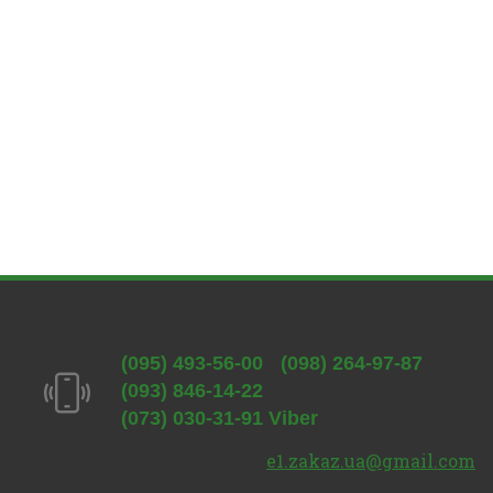
Залишились питання?
(095) 493-56-00
(098) 264-97-87
(093) 846-14-22
(073) 030-31-91 Viber
e1.zakaz.ua@gmail.com