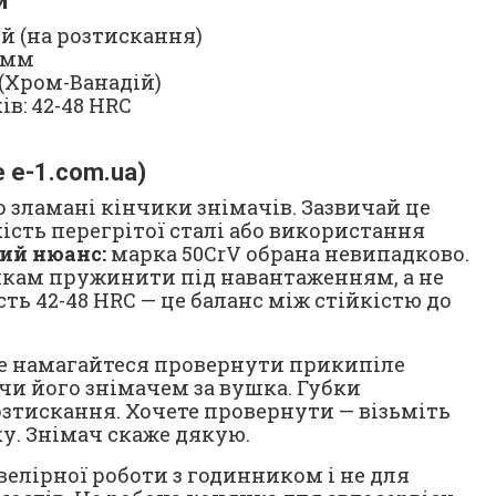
и
й (на розтискання)
0 мм
 (Хром-Ванадій)
в: 42-48 HRC
e e-1.com.ua)
о зламані кінчики знімачів. Зазвичай це
ість перегрітої сталі або використання
ий нюанс:
марка 50CrV обрана невипадково.
икам пружинити під навантаженням, а не
сть 42-48 HRC — це баланс між стійкістю до
е намагайтеся провернути прикипіле
чи його знімачем за вушка. Губки
озтискання. Хочете провернути — візьміть
у. Знімач скаже дякую.
елірної роботи з годинником і не для