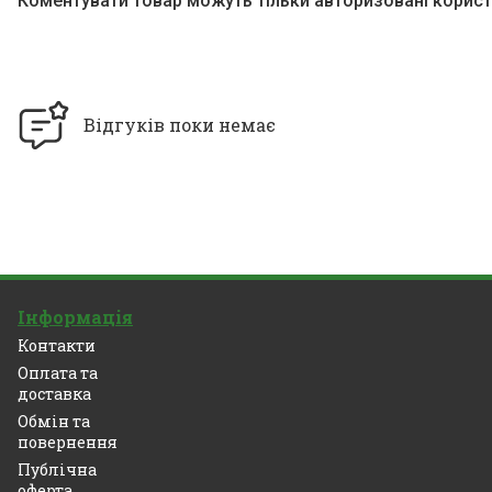
Коментувати товар можуть тільки авторизовані корист
Відгуків поки немає
Інформація
Контакти
Оплата та
доставка
Обмін та
повернення
Публічна
оферта