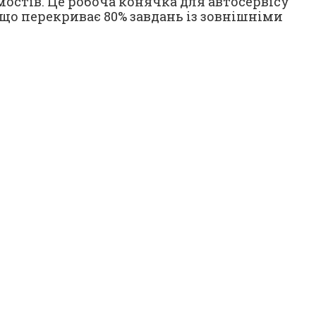
остів. Це робоча конячка для автосервісу
що перекриває 80% завдань із зовнішніми