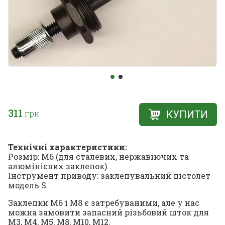
311
грн
КУПИТИ
Технічні характеристики:
Розмір: М6 (для сталевих, нержавіючих та
алюмінієвих заклепок).
Інструмент приводу: заклепувальний пістолет
модель S.
Заклепки М6 і М8 є затребуваними, але у нас
можна замовити запасний різьбовий шток для
М3, М4, М5, М8, М10, М12.