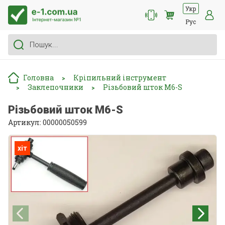
Укр
Рус
Головна
Кріпильний інструмент
>
Заклепочники
Різьбовий шток М6-S
>
>
Різьбовий шток М6-S
Артикул: 00000050599
хіт
хіт