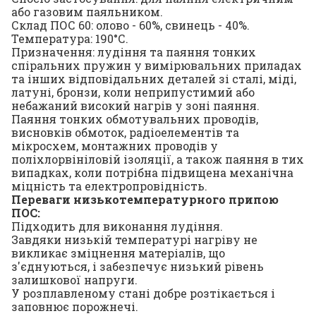
або газовим паяльником.
Склад ПОС 60: олово - 60%, свинець - 40%.
Температура: 190°С.
Призначення: лудіння та паяння тонких
спіральних пружин у вимірювальних приладах
та інших відповідальних деталей зі сталі, міді,
латуні, бронзи, коли неприпустимий або
небажаний високий нагрів у зоні паяння.
Паяння тонких обмотувальних проводів,
висновків обмоток, радіоелементів та
мікросхем, монтажних проводів у
поліхлорвініловій ізоляції, а також паяння в тих
випадках, коли потрібна підвищена механічна
міцність та електропровідність.
Переваги низькотемпературного припою
ПОС:
Підходить для виконання лудіння.
Завдяки низькій температурі нагріву не
викликає зміцнення матеріалів, що
з'єднуються, і забезпечує низький рівень
залишкової напруги.
У розплавленому стані добре розтікається і
заповнює порожнечі.