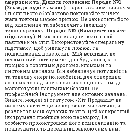
акуратність. Ділюся головним:
Порада №1
(Завжди лудіть жало):
Перед кожним паянням
і після нього обов'язково покривайте кінчик
жала тонким шаром припою. Це захистить його
від окислення та забезпечить ідеальну
теплопередачу.
Порада №2 (Використовуйте
підставку):
Ніколи не кладіть розігрітий
паяльник на стіл. Використовуйте спеціальну
підставку, щоб уникнути пожежі та
пошкодження поверхонь.
Мій вердикт:
це
незамінний інструмент для будь-кого, хто
працює з товстими дротами, клемами та
листовим металом. Він забезпечує потужність
та теплову енергію, необхідні для створення
якісних та надійних паяних з'єднань там, де
малопотужні паяльники безсилі. Це
професійний інструмент для силових завдань.
Знайте, моделі зі статусом «Хіт Продажів» на
нашому сайті — це не порожній маркетинг, а
результат моїх суворих тестів. Цей конкретний
інструмент пройшов мою перевірку, і я
особисто проконтролюю його комплектацію та
працездатність перед відправкою саме вам."