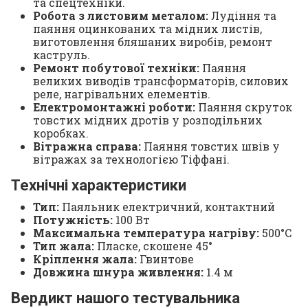
та спецтехніки.
Робота з листовим металом:
Лудіння та
паяння оцинкованих та мідних листів,
виготовлення бляшаних виробів, ремонт
каструль.
Ремонт побутової техніки:
Паяння
великих виводів трансформаторів, силових
реле, нагрівальних елементів.
Електромонтажні роботи:
Паяння скруток
товстих мідних дротів у розподільних
коробках.
Вітражна справа:
Паяння товстих швів у
вітражах за технологією Тіффані.
Технічні характеристики
Тип:
Паяльник електричний, контактний
Потужність:
100 Вт
Максимальна температура нагріву:
500°C
Тип жала:
Пласке, скошене 45°
Кріплення жала:
Гвинтове
Довжина шнура живлення:
1.4 м
Вердикт нашого тестувальника