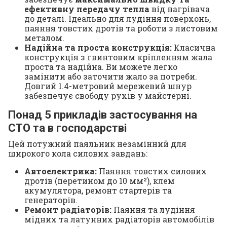
ефективну передачу тепла
від нагрівача
до деталі. Ідеально для лудіння поверхонь,
паяння товстих дротів та роботи з листовим
металом.
Надійна та проста конструкція:
Класична
конструкція з гвинтовим кріпленням жала
проста та надійна. Ви можете легко
замінити або заточити жало за потреби.
Довгий 1.4-метровий мережевий шнур
забезпечує свободу рухів у майстерні.
Понад 5 прикладів застосування на
СТО та в господарстві
Цей потужний паяльник незамінний для
широкого кола силових завдань:
Автоелектрика:
Паяння товстих силових
дротів (перетином до 10 мм²), клем
акумулятора, ремонт стартерів та
генераторів.
Ремонт радіаторів:
Паяння та лудіння
мідних та латунних радіаторів автомобілів