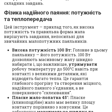
складних завдань.
Фізика надійного паяння: потужність
та теплопередача
Цей інструмент — приклад того, як висока
потужність та правильна форма жала
вирішують завдання, непосильні для
звичайних малопотужних паяльників.
Висока потужність 100 Вт:
Головне в цьому
паяльнику — його потужність. 100 Вт
дозволяють масивному жалу швидко
набирати і, що важливіше,
утримувати
робочу температуру до 500°C навіть при
контакті з великими деталями, які
відводять багато тепла. Це гарантія
глибокого прогріву та створення міцного,
надійного паяного з'єднання, а не
поверхневого "склеювання".
Пласке жало-лопатка 45°:
Пласке
(клиноподібне) жало має велику площу
контакту порівняно з конусним. Це
забезпечує
максимально швидку та