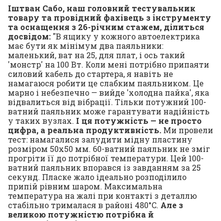
Іштван Сабо, наш головний тестувальник
товару та провідний фахівець з інструменту
та оснащення з 26-річним стажем, ділиться
досвідом:
"В ящику у кожного автоелектрика
має бути як мінімум два паяльники:
маленький, ват на 25, для плат, і ось такий
'монстр' на 100 Вт. Коли мені потрібно припаяти
силовий кабель до стартера, я навіть не
намагаюся робити це слабким паяльником. Це
марно і небезпечно — вийде 'холодна пайка', яка
відвалиться від вібрації. Тільки потужний 100-
ватний паяльник може гарантувати надійність
у таких вузлах.
І ця потужність — не просто
цифра, а реальна продуктивність.
Ми провели
тест: намагалися залудити мідну пластину
розміром 50х50 мм. 60-ватний паяльник не зміг
прогріти її до потрібної температури. Цей 100-
ватний паяльник впорався із завданням за 25
секунд. Пласке жало ідеально розподілило
припій рівним шаром. Максимальна
температура на жалі при контакті з деталлю
стабільно трималася в районі 480°C.
Але з
великою потужністю потрібна й