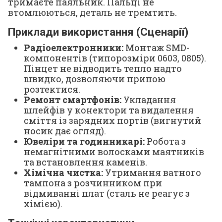
тримаєте паяльник. Пальці не
втомлюються, деталь не тремтить.
Приклади використання (Сценарії)
Радіоелектронники:
Монтаж SMD-
компонентів (типорозміри 0603, 0805).
Пінцет не відводить тепло надто
швидко, дозволяючи припою
розтектися.
Ремонт смартфонів:
Укладання
шлейфів у конектори та видалення
сміття із зарядних портів (вигнутий
носик дає огляд).
Ювеліри та годинникарі:
Робота з
немагнітними волосками маятників
та встановлення каменів.
Хімічна чистка:
Утримання ватного
тампона з розчинником при
відмиванні плат (сталь не реагує з
хімією).