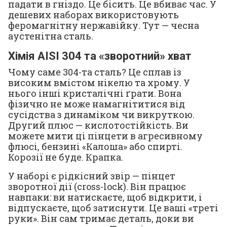
падати в гніздо. Це бісить. Це вбиває час. У
дешевих наборах використовують
феромагнітну нержавійку. Тут — чесна
аустенітна сталь.
Хімія AISI 304 та «зворотний» хват
Чому саме 304-та сталь? Це сплав із
високим вмістом нікелю та хрому. У
нього інші кристалічні ґрати. Вона
фізично не може намагнітитися від
сусідства з динаміком чи викруткою.
Другий плюс — кислотостійкість. Ви
можете мити ці пінцети в агресивному
флюсі, бензині «Калоша» або спирті.
Корозії не буде. Крапка.
У наборі є рідкісний звір — пінцет
зворотної дії (cross-lock). Він працює
навпаки: ви натискаєте, щоб відкрити, і
відпускаєте, щоб затиснути. Це ваші «треті
руки». Він сам тримає деталь, доки ви