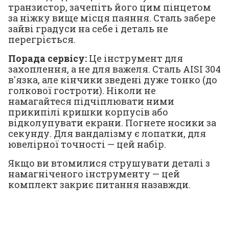
транзистор, зачепіть його цим пінцетом
за ніжку вище місця паяння. Сталь забере
зайві градуси на себе і деталь не
перегріється.
Порада сервісу:
Це інструмент для
захоплення, а не для важеля. Сталь AISI 304
в'язка, але кінчики зведені дуже тонко (до
голкової гостроти). Ніколи не
намагайтеся підчіплювати ними
прикипілі кришки корпусів або
відколупувати екрани. Погнете носики за
секунду. Для вандалізму є лопатки, для
ювелірної точності — цей набір.
Якщо ви втомилися струшувати деталі з
намагніченого інструменту — цей
комплект закриє питання назавжди.