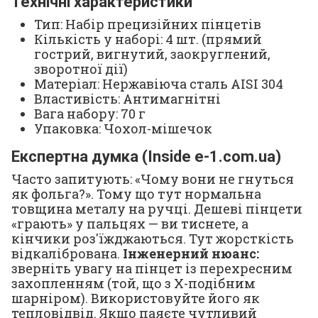
Технічні характеристики
Тип: Набір прецизійних пінцетів
Кількість у наборі: 4 шт. (прямий
гострий, вигнутий, заокруглений,
зворотної дії)
Матеріал: Нержавіюча сталь AISI 304
Властивість: Антимагнітні
Вага набору: 70 г
Упаковка: Чохол-мішечок
Експертна думка (Inside e-1.com.ua)
Часто запитують: «Чому вони не гнуться
як фольга?». Тому що тут нормальна
товщина металу на ручці. Дешеві пінцети
«грають» у пальцях — ви тиснете, а
кінчики роз'їжджаються. Тут жорсткість
відкалібрована.
Інженерний нюанс:
зверніть увагу на пінцет із перехресним
захопленням (той, що з Х-подібним
шарніром). Використовуйте його як
тепловідвід. Якщо паяєте чутливий