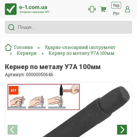
Укр
Рус
Головна
Ударно-слюсарний інструмент
>
Кернери
Кернер по металу У7А 100мм
>
>
Кернер по металу У7А 100мм
Артикул: 00000050646
хіт
хіт