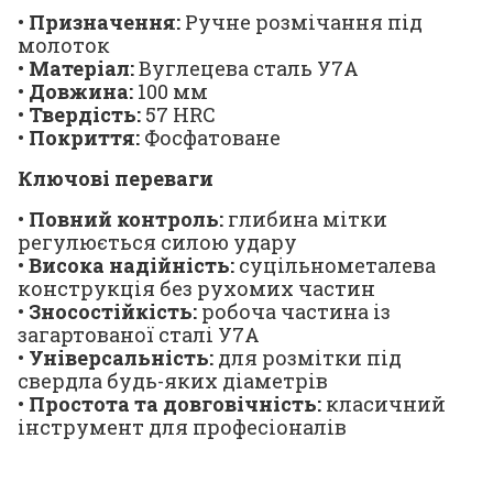
•
Призначення:
Ручне розмічання під
молоток
•
Матеріал:
Вуглецева сталь У7А
•
Довжина:
100 мм
•
Твердість:
57 HRC
•
Покриття:
Фосфатоване
Ключові переваги
•
Повний контроль:
глибина мітки
регулюється силою удару
•
Висока надійність:
суцільнометалева
конструкція без рухомих частин
•
Зносостійкість:
робоча частина із
загартованої сталі У7А
•
Універсальність:
для розмітки під
свердла будь-яких діаметрів
•
Простота та довговічність:
класичний
інструмент для професіоналів