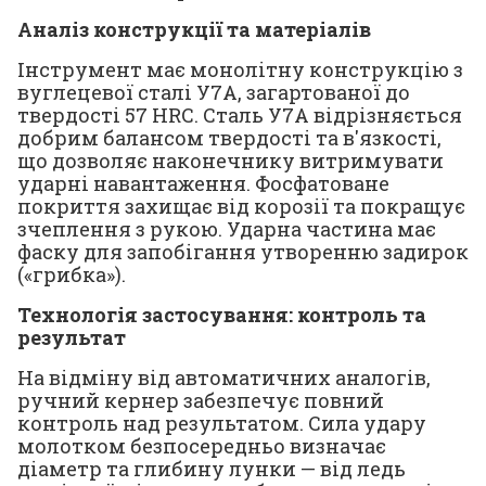
Аналіз конструкції та матеріалів
Інструмент має монолітну конструкцію з
вуглецевої сталі У7А, загартованої до
твердості 57 HRC. Сталь У7А відрізняється
добрим балансом твердості та в'язкості,
що дозволяє наконечнику витримувати
ударні навантаження. Фосфатоване
покриття захищає від корозії та покращує
зчеплення з рукою. Ударна частина має
фаску для запобігання утворенню задирок
(«грибка»).
Технологія застосування: контроль та
результат
На відміну від автоматичних аналогів,
ручний кернер забезпечує повний
контроль над результатом. Сила удару
молотком безпосередньо визначає
діаметр та глибину лунки — від ледь