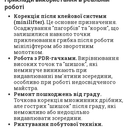
роботі
Корекція після клейової системи
(minilifter).
Це основне призначення.
Осаджування "пагорбів" та "корон", що
залишилися навколо точки
приклеювання грибка після роботи
мініліфтером або зворотним
молотком.
Робота з PDR-гачками.
Вирівнювання
високих точок та "шишок", які
неминуче виникають при
видавлюванні вм'ятини зсередини,
особливо при роботі недосвідченого
майстра.
Ремонт пошкоджень від граду.
Точкова корекція множинних дрібних,
але гострих "шишок" після граду, які
неможливо або недоцільно
видавлювати зсередини.
Рихтування побутової техніки.