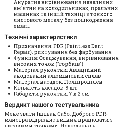
Акуратне вирівнювання невеликих
вм'ятин на холодильниках, пральних
машинах та іншій техніці з тонкого
листового металу без пошкодження
емалі.
Технічні характеристики
Призначення: PDR (Paintless Dent
Repair), рихтування без фарбування
Функція: Осаджування, вирівнювання
високих точок ("горбків")
Матеріал рукоятки: Авіаційний
анодований алюмінієвий сплав
Матеріал насадок: Поліпропілен
Кількість насадок: 8 шт.
Габарити рукоятки: 7 х 2 см
Вердикт нашого тестувальника
Мене звати Іштван Сабо. Доброго PDR-
майстра відрізняє вміння працювати з
високими точками. Нещодавно я