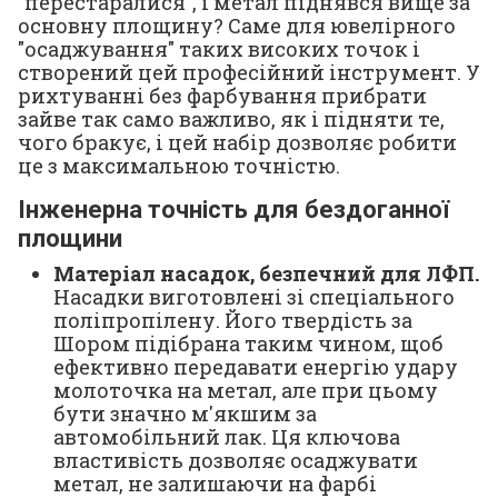
"перестаралися", і метал піднявся вище за
основну площину? Саме для ювелірного
"осаджування" таких високих точок і
створений цей професійний інструмент. У
рихтуванні без фарбування прибрати
зайве так само важливо, як і підняти те,
чого бракує, і цей набір дозволяє робити
це з максимальною точністю.
Інженерна точність для бездоганної
площини
Матеріал насадок, безпечний для ЛФП.
Насадки виготовлені зі спеціального
поліпропілену. Його твердість за
Шором підібрана таким чином, щоб
ефективно передавати енергію удару
молоточка на метал, але при цьому
бути значно м'якшим за
автомобільний лак. Ця ключова
властивість дозволяє осаджувати
метал, не залишаючи на фарбі