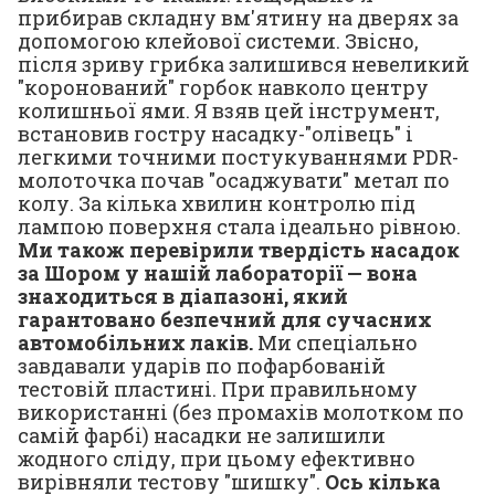
прибирав складну вм'ятину на дверях за
допомогою клейової системи. Звісно,
після зриву грибка залишився невеликий
"коронований" горбок навколо центру
колишньої ями. Я взяв цей інструмент,
встановив гостру насадку-"олівець" і
легкими точними постукуваннями PDR-
молоточка почав "осаджувати" метал по
колу. За кілька хвилин контролю під
лампою поверхня стала ідеально рівною.
Ми також перевірили твердість насадок
за Шором у нашій лабораторії — вона
знаходиться в діапазоні, який
гарантовано безпечний для сучасних
автомобільних лаків.
Ми спеціально
завдавали ударів по пофарбованій
тестовій пластині. При правильному
використанні (без промахів молотком по
самій фарбі) насадки не залишили
жодного сліду, при цьому ефективно
вирівняли тестову "шишку".
Ось кілька