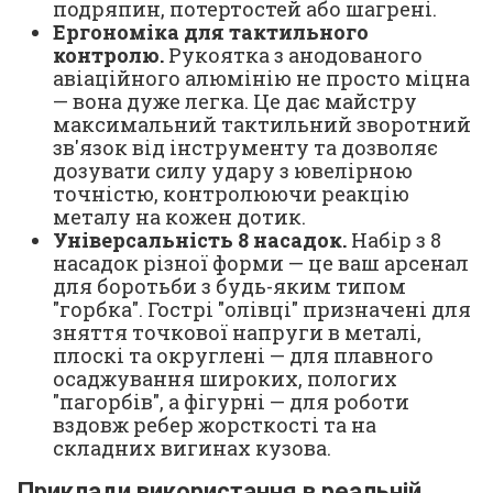
подряпин, потертостей або шагрені.
Ергономіка для тактильного
контролю.
Рукоятка з анодованого
авіаційного алюмінію не просто міцна
— вона дуже легка. Це дає майстру
максимальний тактильний зворотний
зв'язок від інструменту та дозволяє
дозувати силу удару з ювелірною
точністю, контролюючи реакцію
металу на кожен дотик.
Універсальність 8 насадок.
Набір з 8
насадок різної форми — це ваш арсенал
для боротьби з будь-яким типом
"горбка". Гострі "олівці" призначені для
зняття точкової напруги в металі,
плоскі та округлені — для плавного
осаджування широких, пологих
"пагорбів", а фігурні — для роботи
вздовж ребер жорсткості та на
складних вигинах кузова.
Приклади використання в реальній