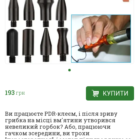
193
грн
КУПИТИ
Ви працюєте PDR-клеєм, і після зриву
грибка на місці вм'ятини утворився
невеликий горбок? Або, працюючи
гачком зсередини, ви трохи