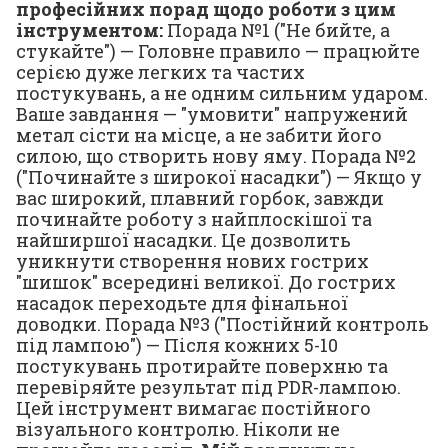
професійних порад щодо роботи з цим
інструментом:
Порада №1 ("Не бийте, а
стукайте") — Головне правило — працюйте
серією дуже легких та частих
постукувань, а не одним сильним ударом.
Ваше завдання — "умовити" напружений
метал сісти на місце, а не забити його
силою, що створить нову яму. Порада №2
("Починайте з широкої насадки") — Якщо у
вас широкий, плавний горбок, завжди
починайте роботу з найплоскішої та
найширшої насадки. Це дозволить
уникнути створення нових гострих
"шишок" всередині великої. До гострих
насадок переходьте для фінальної
доводки. Порада №3 ("Постійний контроль
під лампою") — Після кожних 5-10
постукувань протирайте поверхню та
перевіряйте результат під PDR-лампою.
Цей інструмент вимагає постійного
візуального контролю. Ніколи не