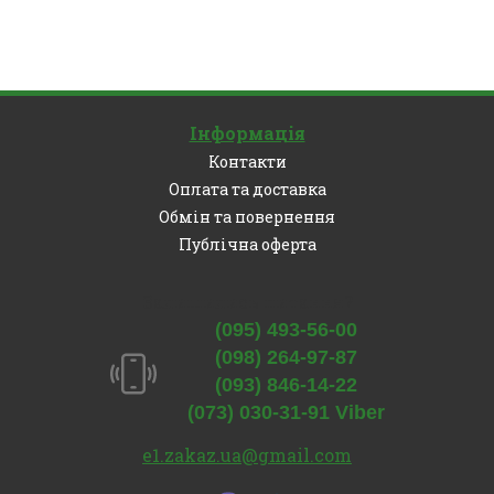
Інформація
Контакти
Оплата та доставка
Обмін та повернення
Публічна оферта
Залишились питання?
(095) 493-56-00
(098) 264-97-87
(093) 846-14-22
(073) 030-31-91 Viber
e1.zakaz.ua@gmail.com