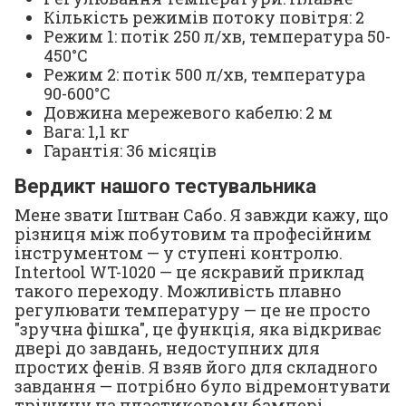
Кількість режимів потоку повітря: 2
Режим 1: потік 250 л/хв, температура 50-
450°С
Режим 2: потік 500 л/хв, температура
90-600°С
Довжина мережевого кабелю: 2 м
Вага: 1,1 кг
Гарантія: 36 місяців
Вердикт нашого тестувальника
Мене звати Іштван Сабо. Я завжди кажу, що
різниця між побутовим та професійним
інструментом — у ступені контролю.
Intertool WT-1020 — це яскравий приклад
такого переходу. Можливість плавно
регулювати температуру — це не просто
"зручна фішка", це функція, яка відкриває
двері до завдань, недоступних для
простих фенів. Я взяв його для складного
завдання — потрібно було відремонтувати
тріщину на пластиковому бампері