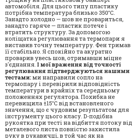
автомобіля. Для цього типу пластику
потрібна температура близько 350°С.
Занадто холодно — шов не провариться,
занадто гаряче — пластик потече і
втратить структуру. За допомогою
коліщатка регулювання та термопари я
виставив точну температуру. Фен тримав
її стабільно. Я спокійно та акуратно
проварив увесь шов, отримавши міцне
з'єднання.
І мої враження від точності
регулювання підтверджуються нашими
тестами:
ми направили сопло на
термопару і перевірили відповідність
температури в крайніх та середньому
положеннях регулятора. Похибка не
перевищила ±15°С від встановленого
значення, що є чудовим результатом для
інструменту цього класу. D-подібна
рукоятка при тесті на відбиття потоку від
металевого листа повністю захистила
руку в рукавичці, в той час як на