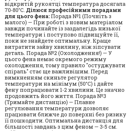
відкритій рукоятці температура досягала
70-80°С.
Ділюся професійними порадами
для цього фена:
Порада №1 (Почніть з
малого) — При роботі з новим матеріалом
завжди починайте із заздалегідь низької
температури і поступово підвищуйте її,
поки не знайдете оптимальну. Краще
витратити зайву хвилину, ніж зіпсувати
деталь. Порада №2 (Охолодження!) — У
цього фена немає окремого режиму
охолодження, тому правило "остуджувати
спіраль" стає ще важливішим. Перед
вимкненням скиньте регулятор
температури на мінімум (50°С) і дайте
фену попрацювати 1-2 хвилини. Це значно
продовжить його життя. Порада №3
(Тримайте дистанцію) — Плавне
регулювання температури дозволяє
працювати ближче до поверхні без ризику
її пошкодити. Оптимальна дистанція для
більшості завдань з цим феном — 3-5 см.