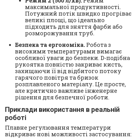
Режим 2 (500 л/хв):
Режим
максимальної продуктивності.
Потужний потік швидко прогріває
великі площі, що ідеально
підходить для зняття фарби або
розморожування труб.
Безпека та ергономіка.
Робота з
високими температурами вимагає
особливої уваги до безпеки. D-подібна
рукоятка повністю закриває кисть,
захищаючи її від відбитого потоку
гарячого повітря та бризок
розплавленого матеріалу. Це просте,
але критично важливе інженерне
рішення для безпечної роботи.
Приклади використання в реальній
роботі
Плавне регулювання температури
відкриває нові можливості застосування: