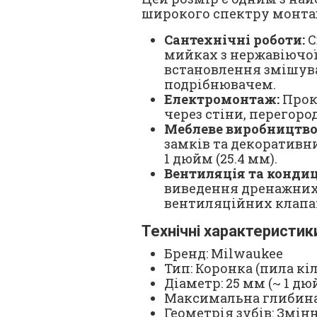
широкого спектру монта
Сантехнічні роботи:
С
мийках з нержавіючої
встановлення змішува
подрібнювачем.
Електромонтаж:
Прок
через стіни, перегоро
Меблеве виробництво
замків та декоративн
1 дюйм (25.4 мм).
Вентиляція та конди
виведення дренажних
вентиляційних клапа
Технічні характеристик
Бренд: Milwaukee
Тип: Коронка (пила кі
Діаметр: 25 мм (~ 1 дю
Максимальна глибина 
Геометрія зубів: Змінна