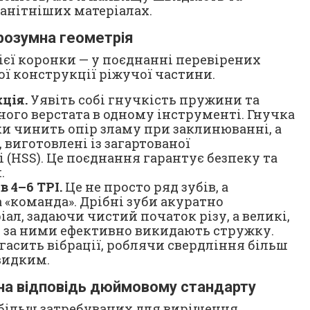
манітніших матеріалах.
 розумна геометрія
ієї коронки — у поєднанні перевірених
ої конструкції ріжучої частини.
ція.
Уявіть собі гнучкість пружини та
ного верстата в одному інструменті. Гнучка
ки чинить опір зламу при заклинюванні, а
, виготовлені із загартованої
 (HSS). Це поєднання гарантує безпеку та
.
в 4–6 TPI.
Це не просто ряд зубів, а
«команда». Дрібні зуби акуратно
іал, задаючи чистий початок різу, а великі,
м за ними ефективно викидають стружку.
гасить вібрації, роблячи свердління більш
видким.
на відповідь дюймовому стандарту
йбільш затребуваних для вирішення