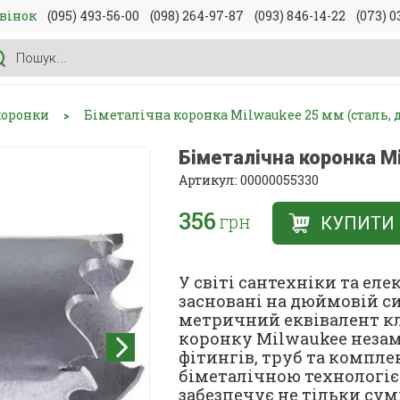
вінок
(095) 493-56-00
(098) 264-97-87
(093) 846-14-22
(073) 0
коронки
Біметалічна коронка Milwaukee 25 мм (сталь, д
>
Біметалічна коронка Mi
Артикул: 00000055330
356
грн
КУПИТИ
У світі сантехніки та ел
засновані на дюймовій си
метричний еквівалент к
коронку Milwaukee незам
фітингів, труб та компл
біметалічною технологією
забезпечує не тільки сум