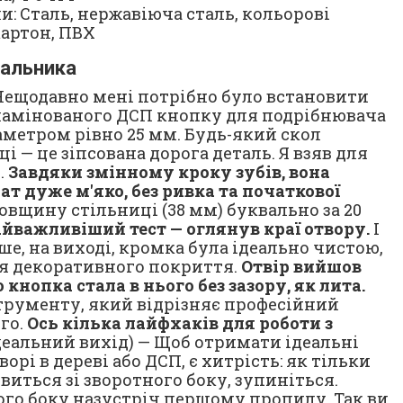
: Сталь, нержавіюча сталь, кольорові
картон, ПВХ
вальника
 Нещодавно мені потрібно було встановити
 ламінованого ДСП кнопку для подрібнювача
аметром рівно 25 мм. Будь-який скол
і — це зіпсована дорога деталь. Я взяв для
.
Завдяки змінному кроку зубів, вона
т дуже м'яко, без ривка та початкової
вщину стільниці (38 мм) буквально за 20
айважливіший тест — оглянув краї отвору.
І
іше, на виході, кромка була ідеально чистою,
я декоративного покриття.
Отвір вийшов
кнопка стала в нього без зазору, як лита.
струменту, який відрізняє професійний
го.
Ось кілька лайфхаків для роботи з
деальний вихід) — Щоб отримати ідеальні
рі в дереві або ДСП, є хитрість: як тільки
виться зі зворотного боку, зупиніться.
ого боку назустріч першому пропилу. Так ви