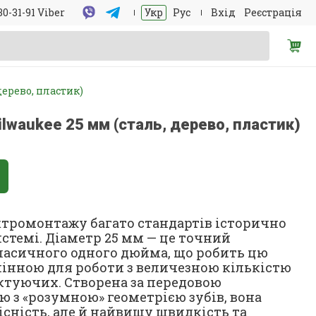
30-31-91 Viber
Укр
Рус
Вхід
Реєстрація
ерево, пластик)
lwaukee 25 мм (сталь, дерево, пластик)
ектромонтажу багато стандартів історично
стемі. Діаметр 25 мм — це точний
ласичного одного дюйма, що робить цю
інною для роботи з величезною кількістю
ектуючих. Створена за передовою
 з «розумною» геометрією зубів, вона
існість, але й найвищу швидкість та