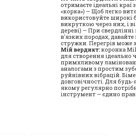
отримаєте ідеальні краї 
«корка») — Щоб легко витя
використовуйте широкі бі
викруткою через них, і в
дереві) — При свердлінні 
в'язких породах, давайте
стружки. Перегрів може з
Мій вердикт:
коронка Mil
для створення ідеально ч
примхливому ламінованом
аналогами з простим зубо
руйнівних вібрацій. Біме
довговічності. Для будь-
якому регулярно потрібн
інструмент — єдино прав