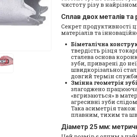
чистоту різу в найрізно
Сплав двох металів та
Секрет продуктивності ц
матеріалів та інноваційн
Біметалічна конструк
твердість різця токар
сталева основа корон
зуби, приварені до неї
швидкорізальної сталі
довгий термін служби
Змінна геометрія зубі
злагоджено працююча 
«вгризаються» в матер
агресивні зуби слідо
Така асиметрія також 
плавним, тихим та ш
Діаметр 25 мм: метрич
Цей розмір є одним з на