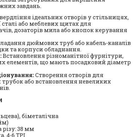
жних завдань.
вердління ідеальних отворів у стільницях,
 сталі або меблевих щитах для
чів, дозаторів мила або кнопок керування
ладання дюймових труб або кабель-каналів
дки та корпуси обладнання.
:
Встановлення різноманітної фурнітури,
их елементів, що мають посадковий діаметр
ціонування:
Створення отворів для
 трубок або встановлення невеликих
нів.
и
льцева), біметалічна
йм)
різу: 38 мм
, 4-6 TPI