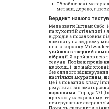
Оброблювані матеріали
метали, дерево, гіпсо
Вердикт нашого тесту
Мене звати Іштван Сабо.
на кухонній стільниці з
відходів з посадковим ді
ламінату на видному місц
цього коронку Milwaukee
увійшла в твердий ламіна
вібрації.
Я пройшов всю то
секунд.
Потім я провів н
на вході, і, що найголовн
без єдиного відшаруванн
настільки акуратним, що 
Це і є показник класу ін
результат від аматорсько
коронками:
Порада №1 (І
кромки у наскрізному отво
центрувальне свердло з'я
Почніть свердлити з інш