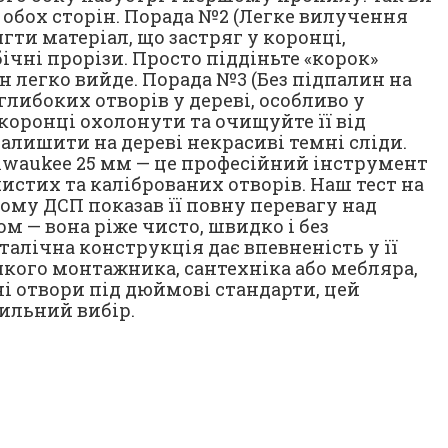
з обох сторін. Порада №2 (Легке вилучення
гти матеріал, що застряг у коронці,
чні прорізи. Просто піддіньте «корок»
ін легко вийде. Порада №3 (Без підпалин на
глибоких отворів у дереві, особливо у
 коронці охолонути та очищуйте її від
алишити на дереві некрасиві темні сліди.
waukee 25 мм — це професійний інструмент
истих та каліброваних отворів. Наш тест на
у ДСП показав її повну перевагу над
м — вона ріже чисто, швидко і без
талічна конструкція дає впевненість у її
якого монтажника, сантехніка або мебляра,
і отвори під дюймові стандарти, цей
ильний вибір.