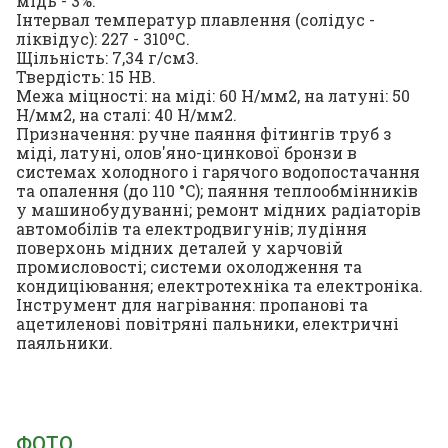
мідь - 3%.
Інтервал температур плавлення (солідус -
ліквідус): 227 - 310ºС.
Щільність: 7,34 г/см3.
Твердість: 15 HB.
Межа міцності: на міді: 60 Н/мм2, на латуні: 50
Н/мм2, на сталі: 40 Н/мм2.
Призначення: ручне паяння фітингів труб з
міді, латуні, олов'яно-цинкової бронзи в
системах холодного і гарячого водопостачання
та опалення (до 110 °C); паяння теплообмінників
у машинобудуванні; ремонт мідних радіаторів
автомобілів та електродвигунів; лудіння
поверхонь мідних деталей у харчовій
промисловості; системи охолодження та
кондиціювання; електротехніка та електроніка.
Інструмент для нагрівання: пропанові та
ацетиленові повітряні пальники, електричні
паяльники.
ФОТО