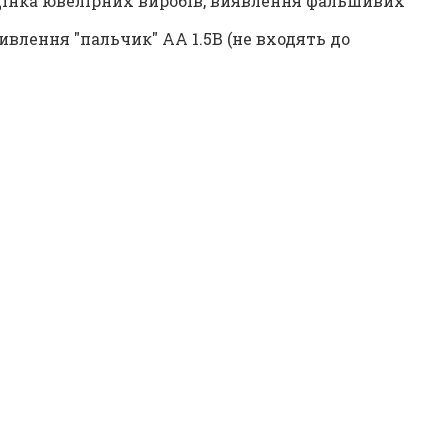
оцінка ювелірних виробів, виявлення фальшивих
ивлення "пальчик" AA 1.5В (не входять до