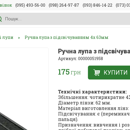
вінок
(095) 493-56-00
(098) 264-97-87
(093) 846-14-22
(073) 0
і лупи
Ручна лупа з підсвічуванням 4х 63мм
>
Ручна лупа з підсвічу
Артикул: 00000051958
175
грн
КУПИТИ
Технічні характеристики:
Збільшення: чотирикратне 4
Діаметр лінзи: 62 мм.
Матеріал виготовлення лінз: 
Підсвічування: є (перемикач 
пальця).
Призначення: вивчення і роз