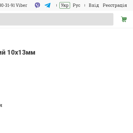
30-31-91 Viber
Укр
Рус
Вхід
Реєстрація
ий 10х13мм
я