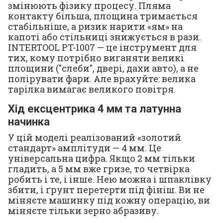
змінюють фізику процесу. Пляма
контакту більша, площина тримається
стабільніше, а ризик нарити «ям» на
капоті або стільниці знижується в рази.
INTERTOOL PT-1007 — це інструмент для
тих, кому потрібно виганяти великі
площини ("слеби", двері, дахи авто), а не
полірувати фари. Але врахуйте: велика
тарілка вимагає великого повітря.
Хід ексцентрика 4 мм та латунна
начинка
У цій моделі реалізований «золотий
стандарт» амплітуди — 4 мм. Це
універсальна цифра. Якщо 2 мм тільки
гладить, а 5 мм вже гризе, то четвірка
робить і те, і інше. Нею можна і шпаклівку
збити, і ґрунт перетерти під фініш. Ви не
міняєте машинку під кожну операцію, ви
міняєте тільки зерно абразиву.