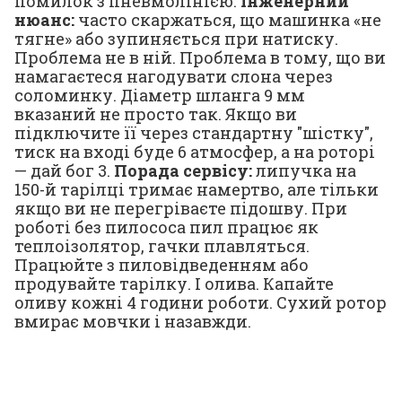
помилок з пневмолінією.
Інженерний
нюанс:
часто скаржаться, що машинка «не
тягне» або зупиняється при натиску.
Проблема не в ній. Проблема в тому, що ви
намагаєтеся нагодувати слона через
соломинку. Діаметр шланга 9 мм
вказаний не просто так. Якщо ви
підключите її через стандартну "шістку",
тиск на вході буде 6 атмосфер, а на роторі
— дай бог 3.
Порада сервісу:
липучка на
150-й тарілці тримає намертво, але тільки
якщо ви не перегріваєте підошву. При
роботі без пилососа пил працює як
теплоізолятор, гачки плавляться.
Працюйте з пиловідведенням або
продувайте тарілку. І олива. Капайте
оливу кожні 4 години роботи. Сухий ротор
вмирає мовчки і назавжди.