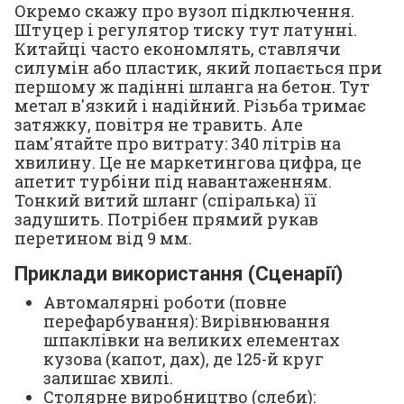
Окремо скажу про вузол підключення.
Штуцер і регулятор тиску тут латунні.
Китайці часто економлять, ставлячи
силумін або пластик, який лопається при
першому ж падінні шланга на бетон. Тут
метал в'язкий і надійний. Різьба тримає
затяжку, повітря не травить. Але
пам'ятайте про витрату: 340 літрів на
хвилину. Це не маркетингова цифра, це
апетит турбіни під навантаженням.
Тонкий витий шланг (спіралька) її
задушить. Потрібен прямий рукав
перетином від 9 мм.
Приклади використання (Сценарії)
Автомалярні роботи (повне
перефарбування): Вирівнювання
шпаклівки на великих елементах
кузова (капот, дах), де 125-й круг
залишає хвилі.
Столярне виробництво (слеби):