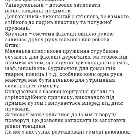
Універсальний – дозволяє затискати
різнотовщинні предмети.
Довговічний - виконаний з якісного, не ламкого,
стійкого до падінь пластику та потужної
пружини.
Зручний – система фіксації однією рукою
залишає другу руку вільною для роботи.
Опис:
Маленька пластикова пружинна струбцина
служить для фіксації дерев'яних заготовок під
прямим кутом, що зручно при складанні рамок,
шаф, шпаківень, будиночків для домашніх
тварин, полиць і т.д., особливо коли одна рука
майстра має бути вільною для утримання
електроінструменту.
Складається з базової корпусної деталі та
стрілоподібного притиску, виконаного під
прямим кутом і висувається вперед під дією
пружини.
Затискач може рухатися до 16 мм ліворуч/
праворуч, що дозволяє затискати їх заготовки
різної товщини.
На його виступах розташовані гумові накладки,