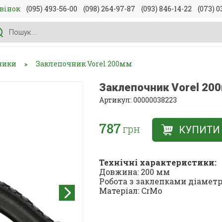
вінок
(095) 493-56-00
(098) 264-97-87
(093) 846-14-22
(073) 0
ники
Заклепочник Vorel 200мм
>
Заклепочник Vorel 20
Артикул: 00000038223
787
грн
КУПИТИ
Технічні характеристики:
Довжина: 200 мм
Робота з заклепками діаметрі
Матеріал: CrMo