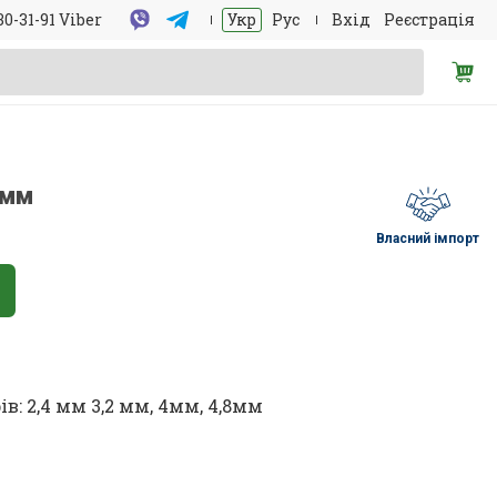
30-31-91 Viber
Укр
Рус
Вхід
Реєстрація
0мм
Власний імпорт
в: 2,4 мм 3,2 мм, 4мм, 4,8мм