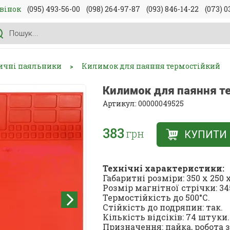
вінок
(095) 493-56-00
(098) 264-97-87
(093) 846-14-22
(073) 0
ичні паяльники
Килимок для паяння термостійкий
>
Килимок для паяння т
Артикул: 00000049525
383
грн
КУПИТИ
Технічні характеристики:
Габаритні розміри: 350 х 250 
Розмір магнітної стрічки: 34
Термостійкість до 500°С.
Стійкість до подряпин: так.
Кількість відсіків: 74 штуки.
Призначення: пайка, робота 