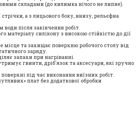
овими складами (до килимка нічого не липне).
стрічки, а з лицьового боку, внизу, рельєфна
 води після закінчення робіт.
го матеріалу силікону з високою стійкістю до дії
е місце та захищає поверхню робочого столу від
татичного заряду.
иділяє запахи при нагріванні.
тримує гвинти, дріб'язок та аксесуари, які зручно
поверхні під час виконання виїзних робіт.
чутливих» плат без додаткової обробки