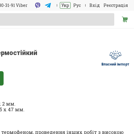
30-31-91 Viber
Укр
Рус
Вхід
Реєстрація
ермостійкий
Власний імпорт
х 2 мм.
5 х 47 мм.
з термофеном, проведення інших робіт з високою