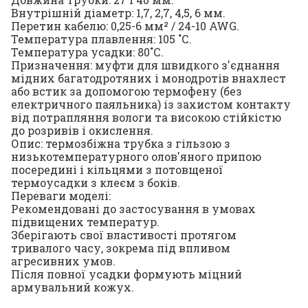
Внутрішній діаметр: 1,7, 2,7, 4,5, 6 мм.
Перетин кабелю: 0,25-6 мм² / 24-10 AWG.
Температура плавлення: 105 ˚С.
Температура усадки: 80˚С.
Призначення: муфти для швидкого з'єднання
мідних багатодротяних і монодротів внахлест
або встик за допомогою термофену (без
електричного паяльника) із захистом контакту
від потрапляння вологи та високою стійкістю
до розривів і окислення.
Опис: термозбіжна трубка з гільзою з
низькотемпературного олов'яного припою
посередині і кільцями з потовщеної
термоусадки з клеєм з боків.
Переваги моделі:
Рекомендовані до застосування в умовах
підвищених температур.
Зберігають свої властивості протягом
тривалого часу, зокрема під впливом
агресивних умов.
Після повної усадки формують міцний
армувальний кожух.