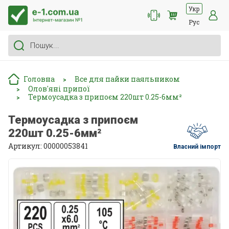
Укр
Рус
Головна
Все для пайки паяльником
>
Олов'яні припої
>
Термоусадка з припоєм 220шт 0.25-6мм²
>
Термоусадка з припоєм
220шт 0.25-6мм²
Артикул: 00000053841
Власний імпорт