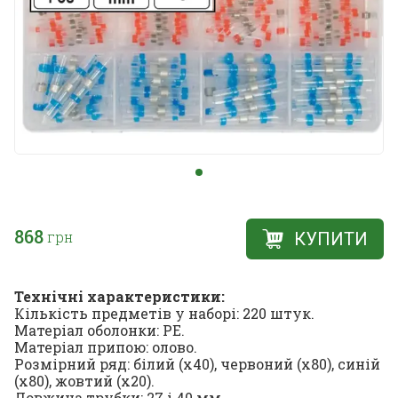
868
грн
КУПИТИ
Технічні характеристики:
Кількість предметів у наборі: 220 штук.
Матеріал оболонки: PE.
Матеріал припою: олово.
Розмірний ряд: білий (х40), червоний (х80), синій
(х80), жовтий (х20).
Довжина трубки: 27 і 40 мм.