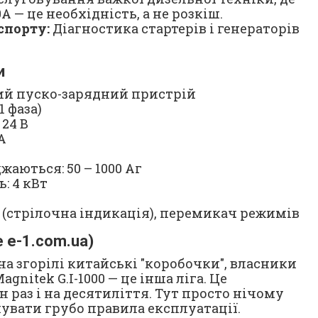
 — це необхідність, а не розкіш.
спорту:
Діагностика стартерів і генераторів
и
ий пуско-зарядний пристрій
1 фаза)
 24 В
А
жаються: 50 – 1000 Аг
: 4 кВт
 (стрілочна індикація), перемикач режимів
e e-1.com.ua)
на згорілі китайські "коробочки", власники
gnitek G.I-1000 — це інша ліга. Це
раз і на десятиліття. Тут просто нічому
увати грубо правила експлуатації.