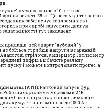
бре
ужне" пускове вагою в 10 кг — вас
nitek важить 55 кг. Це вага міді та заліза в
сердечник забезпечує теплоємність і
е згорить при спробі запустити двигун
о запас міцності тут закладено
х приладів, цей апарат "дубовий" у
н не боїться стрибків напруги в гаражній
. Аналогові стрілочні амперметр і вольтметр
середнені цифри. Ви бачите реальну
нт пуску і можете контролювати процес, а
риємства (АТП):
Ранковий запуск фур,
в. Робота з бортовими мережами 24В.
к комбайнів і тракторів після зимового
дка акумуляторів ємністю до 1000 Аг.
луговування важкої дизельної техніки, де