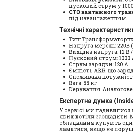
пусковий струм у 1000А
СТО вантажного тран
під навантаженням.
Технічні характеристик
Тип: Трансформаторн
Напруга мережі: 220В (
Вихідна напруга: 12 В /
Пусковий струм: 1000 
Струм зарядки: 120 А
Ємність АКБ, що заряд
Споживана потужність
Вага: 55 кг
Керування: Аналогове
Експертна думка (Insid
У сервісі ми надивилися 
яких хотіли заощадити. Ma
обладнання купують один 
ламатися, якщо не поруш