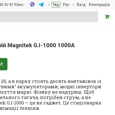
30-31-91 Viber
Укр
Рус
Вхід
Реєстрація
ій Magnitek G.I-1000 1000А
И
20, а в парку стоять десять вантажівок із
твими" акумуляторами, модні інвертори
взуття марні. Фізику не надуриш. Щоб
льного тягача, потрібен струм, а не
k G.I-1000 — це не гаджет. Це стаціонарна
німації техніки.