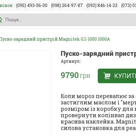
вінок
(095) 493-56-00
(098) 264-97-87
(093) 846-14-22
(073) 0
Пуско-зарядний пристрій Magnitek G.I-1000 1000А
Пуско-зарядний пристр
Артикул:
9790
грн
КУПИТ
Коли мороз перевалює за -
застиглим маслом і "мер
розміром із коробку для 
провернути колінвал дизе
красива наклейка. Magnite
силова установка для реа