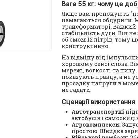
Вага 55 кг: чому це до
Якщо вам пропонують "пот
намагаються обдурити. Mag
трансформаторі. Важкий 
стабільність дуги. Він н
об'ємом 12 літрів, тому щ
конструктивно.
На відміну від імпульсни
хорошому сенсі слова. Ві
мережі, вогкості та пилу
показують правду, а не у
просадку напруги в моме
не гадати.
Сценарії використання
Автотранспортні підп
автобусів і самоскиді
Агрокомплекси:
Запус
простою. Швидка заря
Військові рембази:
Обс