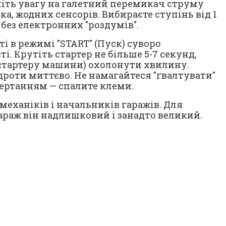
іть увагу на галетний перемикач струму
ніка, жодних сенсорів. Вибираєте ступінь від 1
, без електронних "роздумів".
і в режимі "START" (Пуск) суворо
. Крутіть стартер не більше 5-7 секунд,
і стартеру машини) охолонути хвилину.
 дроти миттєво. Не намагайтеся "ґвалтувати"
ертанням — спалите клеми.
 механіків і начальників гаражів. Для
араж він надлишковий і занадто великий.