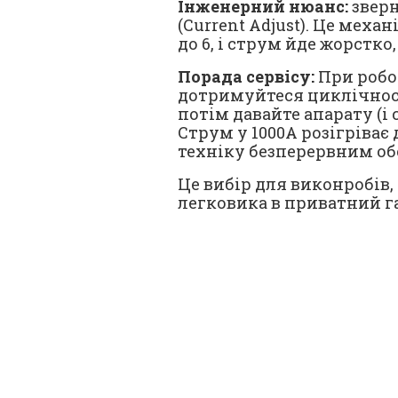
Інженерний нюанс:
зверн
(Current Adjust). Це меха
до 6, і струм йде жорстко
Порада сервісу:
При робот
дотримуйтеся циклічності
потім давайте апарату (
Струм у 1000А розігріває
техніку безперервним об
Це вибір для виконробів,
легковика в приватний г